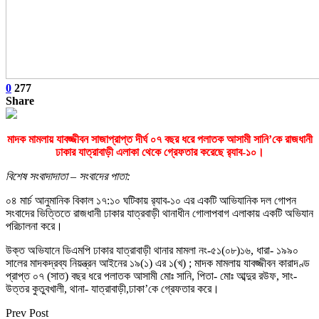
0
277
Share
মাদক মামলায় যাবজ্জীবন সাজাপ্রাপ্ত দীর্ঘ ০৭ বছর ধরে পলাতক আসামী সানি’কে রাজধানী
ঢাকার যাত্রাবাড়ী এলাকা থেকে গ্রেফতার করেছে র‌্যাব-১০।
বিশেষ সংবাদাদাতা – সংবাদের পাতা:
০৪ মার্চ আনুমানিক বিকাল ১৭:১০ ঘটিকায় র‌্যাব-১০ এর একটি আভিযানিক দল গোপন
সংবাদের ভিত্তিতে রাজধানী ঢাকার যাত্রবাড়ী থানাধীন গোলাপবাগ এলাকায় একটি অভিযান
পরিচালনা করে।
উক্ত অভিযানে ডিএমপি ঢাকার যাত্রাবাড়ী থানার মামলা নং-৫১(০৮)১৬, ধারা- ১৯৯০
সালের মাদকদ্রব্য নিয়ন্ত্রন আইনের ১৯(১) এর ১(খ) ; মাদক মামলায় যাবজ্জীবন কারাদণ্ড
প্রাপ্ত ০৭ (সাত) বছর ধরে পলাতক আসামী মোঃ সানি, পিতা- মোঃ আব্দুর রউফ, সাং-
উত্তর কুতুবখালী, থানা- যাত্রাবাড়ী,ঢাকা’কে গ্রেফতার করে।
Prev Post