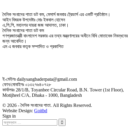
দৈনিক সংবাদের পাতা ডট কম, মেসার্স জববার ট্রেডার্স এর একটি প্রতিষ্ঠান।
আইন বিষয়ক উপদেষ্টাঃ মোঃ ইকবাল হোসেন
এ,পি,পি, মহানগর দায়রা জজ আদালত, ঢাকা।
দৈনিক সংবাদের পাতা ডট কম
গণপ্রজাতন্ত্রী বাংলাদেশ সরকার এর তথ্য মন্ত্রণালয়ের অধীনে বিধি মোতাবেক নিবন্ধনের
জন্য আবেদিত।
এম এ জববার কতৃক সম্পাদিত ও প্রকাশিত
ই-মেইলঃ dailysangbaderpata@gmail.com
ফোন/মোবাইলঃ ০১৩২৭৬৪০৭২৮
কার্যালয়ঃ 28/1/B, Toyanbee Circular Road, B.N. Tower (1st Floor),
Motijheel C/A, Dhaka - 1000, Bangladesh
© 2026 - দৈনিক সংবাদের পাতা. All Rights Reserved.
Website Design:
Goitbd
Sign in