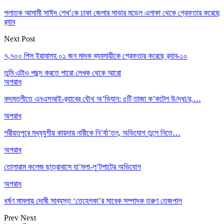
পলাতক আসামী সাঈদ শেখ’কে ঢাকা জেলার সাভার মডেল এলাকা থেকে গ্রেফতার করেছে
র‌্যাব
Next Post
৭,৭০০ পিস ইয়াবাসহ ০১ জন মাদক ব্যবসায়ীকে গ্রেফতার করেছে র‌্যাব-১০
তুমি এটাও পছন্দ করতে পারো
লেখক থেকে আরো
অপরাধ
কদমতলীতে এনএসআই-র‍্যাবের যৌথ অ’ভিযান: ৫টি তাজা ক’কটেল উ/দ্ধা/র,…
অপরাধ
শরীয়তপুরে মধ্যযুগীয় কায়দায় নারীকে নি’র্যা’তন, অভিযোগ তুলে নিতে…
অপরাধ
তোলারাম কলেজ ছাত্রাবাসে হা’মলা-লু’টপাটের অভিযোগ
অপরাধ
ধর্ষণ মামলায় দোষী সাব্যস্ত ‘তেহেলকা’র সাবেক সম্পাদক তরুণ তেজপাল
Prev
Next