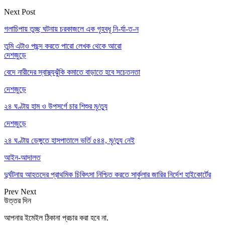
Next Post
গলাচিপায় তুচ্ছ ঘটনায় চরকাজলে এক গৃহবধূ নি-র্যা-ত-ন
তুমি এটাও পছন্দ করতে পারো
লেখক থেকে আরো
দেশজুড়ে
বেদে নারীদের স্বাস্থ্যঝুঁকি কমাতে বাড়াতে হবে সচেতনতা
দেশজুড়ে
২৪ ঘণ্টায় হাম ও উপসর্গে চার শিশুর মৃ/ত্যু
দেশজুড়ে
২৪ ঘণ্টায় ডেঙ্গুতে হাসপাতালে ভর্তি ৫৪৪, মৃ/ত্যু নেই
আইন-আদালত
দুর্ঘটনায় আহতদের প্রাথমিক চিকিৎসা নিশ্চিত করতে সার্কুলার জারির নির্দেশ হাইকোর্টের
Prev
Next
উত্তর দিন
আপনার ইমেইল ঠিকানা প্রচার করা হবে না.