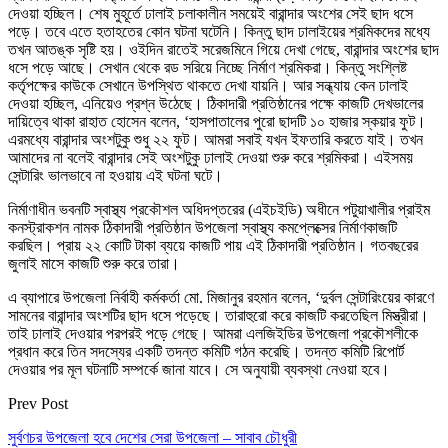
দেওয়া হচ্ছিল। শেষ মুহূর্তে ঢালাই চলাকালীন সময়েই বারান্দার অংশের সেই ছাদ ধসে
পড়ে। তবে এতে হতাহতের কোন ঘটনা ঘটেনি। কিন্তু ছাদ ঢালাইয়ের শ্রমিকদের মধ্যে
তখন আতঙ্ক সৃষ্টি হয়। ওইদিন রাতেই সরেজমিনে গিয়ে দেখা গেছে, বারান্দার অংশের ছাদ
ধসে পড়ে আছে। সেখান থেকে রড সরিয়ে নিচ্ছে নির্মাণ শ্রমিকরা। কিন্তু সংশ্লিষ্ট
কর্তৃপক্ষের কাউকে সেখানে উপস্থিত থাকতে দেখা যায়নি। আর সন্ধ্যায় কেন ঢালাই
দেওয়া হচ্ছিল, এনিয়েও প্রশ্ন উঠেছে। ঠিকাদারী প্রতিষ্ঠানের পক্ষে কাজটি দেখভালের
দায়িত্বে থাকা রাহাত হোসেন বলেন, ‘হাসপাতালের পুরো ছাদটি ১০ হাজার স্কয়ার ফুট।
এরমধ্যে বারান্দার অংশটুকু শুধু ২২ ফুট। আমরা সবাই যখন ইফতারি করতে যাই। তখন
আমাদের না বলেই বারান্দার সেই অংশটুকু ঢালাই দেওয়া শুরু করে শ্রমিকরা। এইসময়
সেন্টারিং ভালভাবে না হওয়ায় এই ঘটনা ঘটে।
নির্মাণাধীন ভবনটি স্বাস্থ্য প্রকৌশল অধিদপ্তরের (এইচইডি) অধীনে পটুয়াখালীর প্রাইম
কনস্ট্রাকশন নামক ঠিকাদারী প্রতিষ্ঠান উপজেলা স্বাস্থ্য কমপ্লেক্সের নির্মাণকাজটি
করছিল। প্রায় ২২ কোটি টাকা ব্যয়ে কাজটি পায় এই ঠিকাদারী প্রতিষ্ঠান। গতবছরের
জুলাই মাসে কাজটি শুরু করে তারা।
এ ব্যাপারে উপজেলা নির্বাহী কর্মকর্তা মো. মিজানুর রহমান বলেন, ‘দুর্বল সেন্টারিংয়ের কারণে
সামনের বারান্দার অংশটির ছাদ ধসে পড়েছে। তারাহুরো করে কাজটি করতেছিল মিস্ত্রীরা।
তাই ঢালাই দেওয়ার পরপরই পড়ে গেছে। আমরা এলজিইডির উপজেলা প্রকৌশলীকে
প্রধান করে তিন সদস্যের একটি তদন্ত কমিটি গঠন করেছি। তদন্ত কমিটি রিপোর্ট
দেওয়ার পর মূল ঘটনাটি সম্পর্কে জানা যাবে। সে অনুযায়ী ব্যবস্থা নেওয়া হবে।
Prev Post
সুর্বণচর উপজেলা হবে দেশের সেরা উপজেলা – সাবাব চৌধুরী