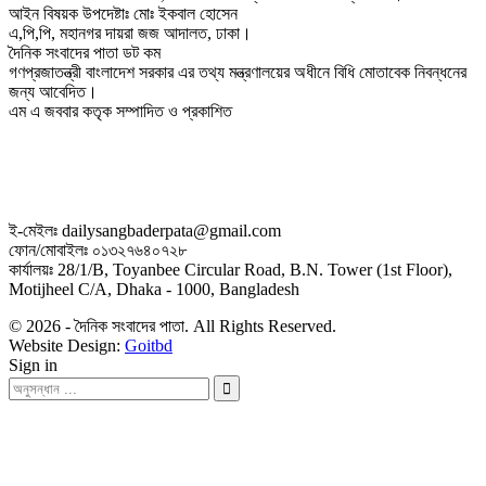
আইন বিষয়ক উপদেষ্টাঃ মোঃ ইকবাল হোসেন
এ,পি,পি, মহানগর দায়রা জজ আদালত, ঢাকা।
দৈনিক সংবাদের পাতা ডট কম
গণপ্রজাতন্ত্রী বাংলাদেশ সরকার এর তথ্য মন্ত্রণালয়ের অধীনে বিধি মোতাবেক নিবন্ধনের
জন্য আবেদিত।
এম এ জববার কতৃক সম্পাদিত ও প্রকাশিত
ই-মেইলঃ dailysangbaderpata@gmail.com
ফোন/মোবাইলঃ ০১৩২৭৬৪০৭২৮
কার্যালয়ঃ 28/1/B, Toyanbee Circular Road, B.N. Tower (1st Floor),
Motijheel C/A, Dhaka - 1000, Bangladesh
© 2026 - দৈনিক সংবাদের পাতা. All Rights Reserved.
Website Design:
Goitbd
Sign in