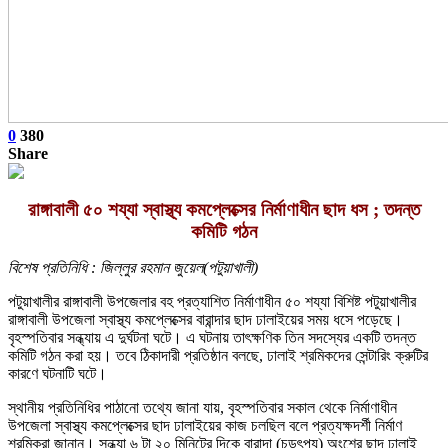
0
380
Share
রাঙ্গাবালী ৫০ শয্যা স্বাস্থ্য কমপ্লেক্সের নির্মাণাধীন ছাদ ধস ; তদন্ত
কমিটি গঠন
বিশেষ প্রতিনিধি : জিল্লুর রহমান জুয়েল(পটুয়াখালী)
পটুয়াখালীর রাঙ্গাবালী উপজেলার বহ প্রত্যাশিত নির্মাণাধীন ৫০ শয্যা বিশিষ্ট পটুয়াখালীর
রাঙ্গাবালী উপজেলা স্বাস্থ্য কমপ্লেক্সের বারান্দার ছাদ ঢালাইয়ের সময় ধসে পড়েছে।
বৃহস্পতিবার সন্ধ্যায় এ দুর্ঘটনা ঘটে। এ ঘটনায় তাৎক্ষণিক তিন সদস্যের একটি তদন্ত
কমিটি গঠন করা হয়। তবে ঠিকাদারী প্রতিষ্ঠান বলছে, ঢালাই শ্রমিকদের সেন্টারিং ক্রুটির
কারণে ঘটনাটি ঘটে।
স্থানীয় প্রতিনিধির পাঠানো তথ্যে জানা যায়, বৃহস্পতিবার সকাল থেকে নির্মাণাধীন
উপজেলা স্বাস্থ্য কমপ্লেক্সের ছাদ ঢালাইয়ের কাজ চলছিল বলে প্রত্যক্ষদর্শী নির্মাণ
শ্রমিকরা জানান। সন্ধ্যা ৬ টা ২০ মিনিটের দিকে বারান্দা (চড়ৎপয) অংশের ছাদ ঢালাই