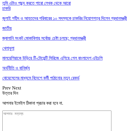
তুমি এটাও পছন্দ করতে পারো
লেখক থেকে আরো
চাকরি
জুলাই শহীদ ও আহতদের পরিবারের ১০ সদস্যকে চাকরির নিয়োগপত্র দিলেন প্রধানমন্ত্রী
জাতীয়
জ্বালানি সংকট মোকাবিলায় সর্বোচ্চ চেষ্টা চলছে: প্রধানমন্ত্রী
খেলাধুলা
মালয়েশিয়াকে উড়িয়ে টি-টোয়েন্টি সিরিজে এগিয়ে গেল বাংলাদেশ এইচপি
অর্থনীতি ও বানির্জ্য
বোয়েসেলের মাধ্যমে বিদেশে কর্মী পাঠানোর নতুন রেকর্ড
Prev
Next
উত্তর দিন
আপনার ইমেইল ঠিকানা প্রচার করা হবে না.