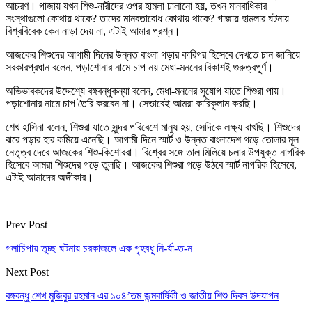
আচরণ। গাজায় যখন শিশু-নারীদের ওপর হামলা চালানো হয়, তখন মানবাধিকার
সংস্থাগুলো কোথায় থাকে? তাদের মানবতাবোধ কোথায় থাকে? গাজায় হামলার ঘটনায়
বিশ্ববিবেক কেন নাড়া দেয় না, এটাই আমার প্রশ্ন।
আজকের শিশুদের আগামী দিনের উন্নত বাংলা গড়ার কারিগর হিসেবে দেখতে চান জানিয়ে
সরকারপ্রধান বলেন, পড়াশোনার নামে চাপ নয় মেধা-মননের বিকাশই গুরুত্বপূর্ণ।
অভিভাবকদের উদ্দেশ্যে বঙ্গবন্ধুকন্যা বলেন, মেধা-মননের সুযোগ যাতে শিশুরা পায়।
পড়াশোনার নামে চাপ তৈরি করবেন না। সেভাবেই আমরা কারিকুলাম করছি।
শেখ হাসিনা বলেন, শিশুরা যাতে সুন্দর পরিবেশে মানুষ হয়, সেদিকে লক্ষ্য রাখছি। শিশুদের
ঝরে পড়ার হার কমিয়ে এনেছি। আগামী দিনে স্মার্ট ও উন্নত বাংলাদেশ গড়ে তোলার মূল
নেতৃত্ব দেবে আজকের শিশু-কিশোররা। বিশ্বের সঙ্গে তাল মিলিয়ে চলার উপযুক্ত নাগরিক
হিসেবে আমরা শিশুদের গড়ে তুলছি। আজকের শিশুরা গড়ে উঠবে স্মার্ট নাগরিক হিসেবে,
এটাই আমাদের অঙ্গীকার।
Prev Post
গলাচিপায় তুচ্ছ ঘটনায় চরকাজলে এক গৃহবধূ নি-র্যা-ত-ন
Next Post
বঙ্গবন্ধু শেখ মুজিবুর রহমান এর ১০৪’তম জন্মবার্ষিকী ও জাতীয় শিশু দিবস উদযাপন