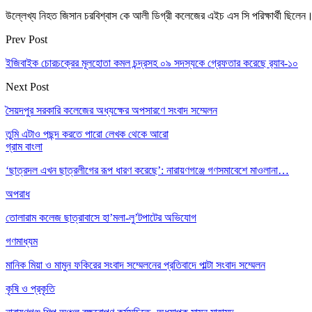
উল্লেখ্য নিহত জিসান চরবিশ্বাস কে আলী ডিগ্রী কলেজের এইচ এস সি পরিক্ষার্থী ছিলেন
Prev Post
ইজিবাইক চোরচক্রের মূলহোতা কমল চন্দ্রসহ ০৯ সদস্যকে গ্রেফতার করেছে র‌্যাব-১০
Next Post
সৈয়দপুর সরকারি কলেজের অধ্যক্ষের অপসারণে সংবাদ সম্মেলন
তুমি এটাও পছন্দ করতে পারো
লেখক থেকে আরো
গ্রাম বাংলা
‘ছাত্রদল এখন ছাত্রলীগের রূপ ধারণ করেছে’: নারায়ণগঞ্জে গণসমাবেশে মাওলানা…
অপরাধ
তোলারাম কলেজ ছাত্রাবাসে হা’মলা-লু’টপাটের অভিযোগ
গণমাধ্যম
মানিক মিয়া ও মামুন ফকিরের সংবাদ সম্মেলনের প্রতিবাদে পাল্টা সংবাদ সম্মেলন
কৃষি ও প্রকৃতি