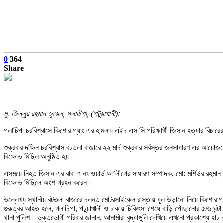
0
364
Share
মু. জিল্লুর রহমান জুয়েল, গলাচিপা, (পটুয়াখালী):
গলাচিপা চরবিশ্বাসে কিশোর গ্যাং এর হামলায় এইচ এস সি পরিক্ষার্থী জিসান হত্যার বিচারে
শুক্রবার দক্ষিন চরবিশ্বাস বটতলা বাজারে ২২ মার্চ শুক্রবার সর্বস্তর জনসাধারণ এর আয়ো
বিক্ষোভ মিছিল অনুষ্ঠিত হয়।
এসময়ে নিহত জিসান এর বাবা ৭ নং ওয়ার্ড আ’লীগের সাধারণ সম্পাদক, মো: মশিউর রহমান নান্ন
বিক্ষোভ মিছিলে অংশ গ্রহন করেন।
উল্লেখ্য স্থানীয় বটতলা বাজারে চলন্ত মোটরসাইকেল রাস্তায় ধূল উড়ানো নিয়ে কিশোর গ্য
গুরুত্বর আহত হলে, গলাচিপা, পটুয়াখালী ও ঢাকায় চিকিৎসা শেষে বাড়ি পৌছানোর ৫/৬ ঘন্ট
থানা পুলিশ। ভূক্তভোগী পরিবার জানান, আসামীরা বৃদ্ধাঙ্গুলি দেখিয়ে এখনো প্রকাশ্যে হাট