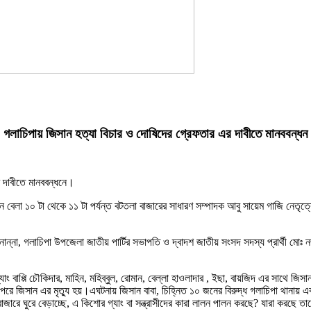
গলাচিপায় জিসান হত্যা বিচার ও দোষিদের গ্রেফতার এর দাবীতে মানববন্ধন
র দাবীতে মানববন্ধনে।
জনে বেলা ১০ টা থেকে ১১ টা পর্যন্ত বটতলা বাজারের সাধারণ সম্পাদক আবু সায়েম গাজি নেতৃত
া, গলাচিপা উপজেলা জাতীয় পার্টির সভাপতি ও দ্বাদশ জাতীয় সংসদ সদস্য প্রার্থী মোঃ নজরুল 
াং বাপ্পি চৌকিদার, মাহিন, মহিব্বুল, রোমান, বেল্লা হাওলাদার , ইছা, বায়জিদ এর সাথে জ
া পরে জিসান এর মৃত্যু হয়।এঘটনায় জিসান বাবা, চিহ্নিত ১০ জনের বিরুদ্ধ গলাচিপা থানায়
 বাজারে ঘুরে বেড়াচ্ছে, এ কিশোর গ্যাং বা সন্ত্রাসীদের কারা লালন পালন করছে? যারা করছে