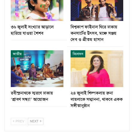
৩৬ জুলাই সংখ্যার আড়ালে
বিশ্বকাপ ফাইনাল ঘিরে ঢাকায়
হারিয়ে যাওয়া শৈশব
কনসার্টের উৎসব, মঞ্চে সঞ্জয়
দেব ও প্রীতম হাসান
জাতীয়
বিনোদন
রবীন্দ্রনাথকে স্মরণে ঢাকায়
২৪ জুলাই শিল্পকলায় রুনা
‘শ্রাবণ সন্ধ্যা’ আয়োজন
লায়লাকে সম্মাননা, থাকবে একক
সঙ্গীতানুষ্ঠান
PREV
NEXT