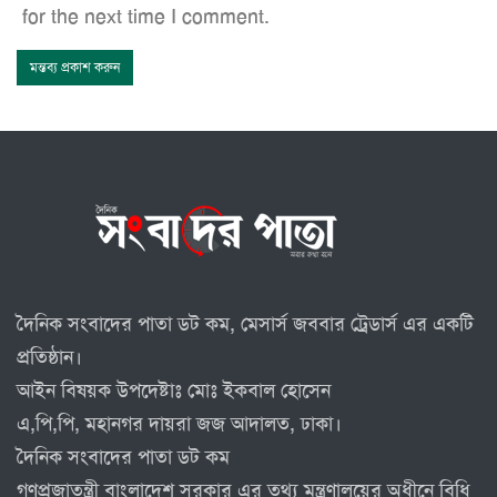
for the next time I comment.
দৈনিক সংবাদের পাতা ডট কম, মেসার্স জববার ট্রেডার্স এর একটি
প্রতিষ্ঠান।
আইন বিষয়ক উপদেষ্টাঃ মোঃ ইকবাল হোসেন
এ,পি,পি, মহানগর দায়রা জজ আদালত, ঢাকা।
দৈনিক সংবাদের পাতা ডট কম
গণপ্রজাতন্ত্রী বাংলাদেশ সরকার এর তথ্য মন্ত্রণালয়ের অধীনে বিধি