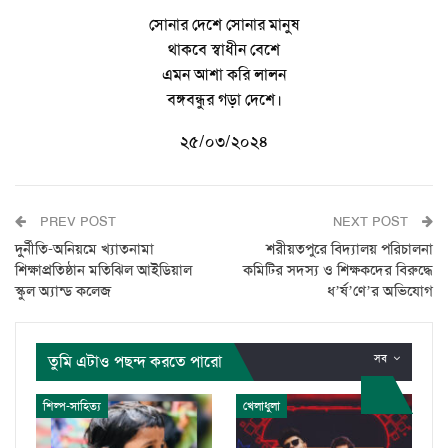
সোনার দেশে সোনার মানুষ
থাকবে স্বাধীন বেশে
এমন আশা করি লালন
বঙ্গবন্ধুর গড়া দেশে।
২৫/০৩/২০২৪
PREV POST
NEXT POST
দুর্নীতি-অনিয়মে খ্যাতনামা
শরীয়তপুরে বিদ্যালয় পরিচালনা
শিক্ষাপ্রতিষ্ঠান মতিঝিল আইডিয়াল
কমিটির সদস্য ও শিক্ষকদের বিরুদ্ধে
স্কুল অ্যান্ড কলেজ
ধ’র্ষ’ণে’র অভিযোগ
তুমি এটাও পছন্দ করতে পারো
সব
শিল্প-সাহিত্য
খেলাধুলা