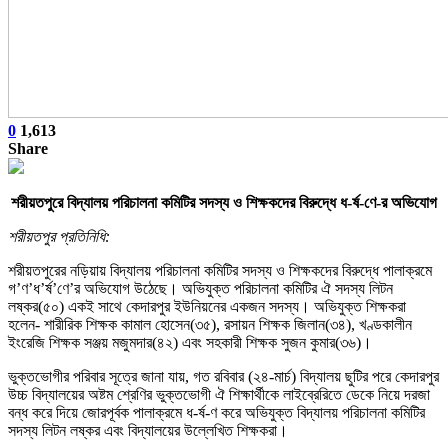
0
1,613
Share
শরীয়তপুরে বিদ্যালয় পরিচালনা কমিটির সদস্য ও শিক্ষকদের বিরুদ্ধে ধ-র্ষ-ণে-র অভিযোগ
শরীয়তপুর প্রতিনিধি:
শরীয়তপুরের নড়িয়ায় বিদ্যালয় পরিচালনা কমিটির সদস্য ও শিক্ষকদের বিরুদ্ধে পালাক্রমে
গ’ণ’ধ’র্ষ’ণে’র অভিযোগ উঠেছে। অভিযুক্ত পরিচালনা কমিটির ঐ সদস্য লিটন
লষ্কর(৫০) একই সাথে কেদারপুর ইউনিয়নের একজন সদস্য। অভিযুক্ত শিক্ষকরা
হলেন- শারীরিক শিক্ষক কামাল হোসেন(৩৫), রসায়ন শিক্ষক জিলান(৩৪), খণ্ডকালীন
ইংরেজি শিক্ষক সঞ্জয় মজুমদার(৪২) এবং সহকারী শিক্ষক সুজন কুমার(৩৬)।
ভুক্তভোগীর পরিবার সূত্রে জানা যায়, গত রবিবার (২৪-মার্চ) বিদ্যালয় ছুটির পরে কেদারপুর
উচ্চ বিদ্যালয়ের অষ্টম শ্রেণির ভুক্তভোগী ঐ শিক্ষার্থীকে লাইব্রেরিতে ডেকে নিয়ে দরজা
বন্ধ করে দিয়ে জোরপূর্বক পালাক্রমে ধ-র্ষ-ণ করে অভিযুক্ত বিদ্যালয় পরিচালনা কমিটির
সদস্য লিটন লষ্কর এবং বিদ্যালয়ের উল্লেখিত শিক্ষকরা।