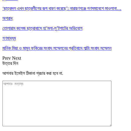
‘ছাত্রদল এখন ছাত্রলীগের রূপ ধারণ করেছে’: নারায়ণগঞ্জে গণসমাবেশে মাওলানা…
অপরাধ
তোলারাম কলেজ ছাত্রাবাসে হা’মলা-লু’টপাটের অভিযোগ
গণমাধ্যম
মানিক মিয়া ও মামুন ফকিরের সংবাদ সম্মেলনের প্রতিবাদে পাল্টা সংবাদ সম্মেলন
Prev
Next
উত্তর দিন
আপনার ইমেইল ঠিকানা প্রচার করা হবে না.