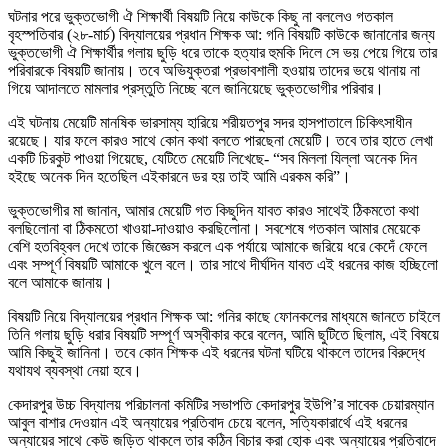
ঘটনার পরে ভুক্তভোগী ঐ শিক্ষার্থী বিষয়টি নিয়ে কাউকে কিছু না বললেও গতকাল
বৃহস্পতিবার (২৮-মার্চ) বিদ্যালয়ের প্রধান শিক্ষক আ: গনি বিষয়টি কাউকে জানানোর জন্য
ভুক্তভোগী ঐ শিক্ষার্থীর গলায় ছুড়ি ধরে তাকে হত্যার হুমকি দিলে সে ভয় পেয়ে গিয়ে তার
পরিবারকে বিষয়টি জানায়। তবে অভিযুক্তরা প্রভাবশালী হওয়ায় তাদের ভয়ে থানায় না
গিয়ে আদালতে মামলার প্রস্তুতি নিচ্ছে বলে জানিয়েছে ভুক্তভোগীর পরিবার।
এই ঘটনায় মেয়েটি মানষিক ভারসাম্য হারিয়ে শরীয়তপুর সদর হাসপাতালে চিকিৎসাধীন
রয়েছে। যার ফলে কারও সাথে কোন কথা বলতে পারছেনা মেয়েটি। তবে তার হাতে লেখা
একটি চিরকুট পাওয়া গিয়েছে, যেটিতে মেয়েটি লিখেছে- “সব মিললা যিল্লা অনেক দিন
হইছে অনেক দিন হতেছিল এইকারনে ডর হয় তাই আমি এরকম করি”।
ভুক্তভোগীর মা জানান, আমার মেয়েটি গত কিছুদিন যাবত কারও সাথেই ঠিকমতো কথা
বলছিলোনা বা ঠিকমতো খাওয়া-দাওয়াও করছিলোনা। সবশেষে গতকাল আমার মেয়েকে
বেশি হতবিহ্বল দেখে তাকে জিজ্ঞেস করলে এক পর্যায়ে আমাকে জরিয়ে ধরে কেদেঁ ফেলে
এবং সম্পূর্ণ বিষয়টি আমাকে খুলে বলে। তার সাথে দীর্ঘদিন যাবত এই ধরনের কাজ হচ্ছিলো
বলে আমাকে জানায়।
বিষয়টি নিয়ে বিদ্যালয়ের প্রধান শিক্ষক আ: গনির কাছে ফোনকলের মাধ্যমে জানতে চাইলে
তিনি গলায় ছুড়ি ধরার বিষয়টি সম্পূর্ণ অস্বীকার করে বলেন, আমি ছুটিতে ছিলাম, এই বিষয়ে
আমি কিছুই জানিনা। তবে কোন শিক্ষক এই ধরনের ঘটনা ঘটিয়ে থাকলে তাদের বিরুদ্ধে
যথাযথ ব্যবস্থা নেয়া হবে।
কেদারপুর উচ্চ বিদ্যালয় পরিচালনা কমিটির সভাপতি কেদারপুর ইউপি’র সাবেক চেয়ারম্যান
আবুল বাশার দেওয়ান এই অন্যায়ের প্রতিবাদ চেয়ে বলেন, সত্যিকারার্থে এই ধরনের
অন্যায়ের সাথে কেউ জড়িত থাকলে তার কঠিন বিচার করা হোক এবং অন্যায়ের প্রতিবাদে