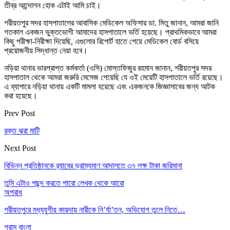
তীব্র আন্দোলন হোক এটাই আমি চাই।
শরীয়তপুর সদর হাসপাতালের আবাসিক মেডিকেল অফিসার ডা. মিতু জানান, আমরা জানি
গতকাল একজন ভুক্তভোগী আমাদের হাসপাতালে ভর্তি হয়েছে। প্রাথমিকভাবে আমরা
কিছু পরীক্ষা-নিরীক্ষা দিয়েছি, এগুলোর রিপোর্ট হাতে পেয়ে মেডিকেল বোর্ড বসিয়ে
প্রয়োজনীয় সিদ্ধান্ত নেয়া হবে।
নড়িয়া থানার ভারপ্রাপ্ত কর্মকর্তা (ওসি) মোস্তফিজুর রহমান জানান, শরীয়তপুর সদর
হাসপাতাল থেকে আমরা জরুরি মেসেজ পেয়েছি যে ওই মেয়েটি হাসপাতালে ভর্তি রয়েছে।
এ ব্যাপারে নড়িয়া থানায় একটি মামলা হয়েছে এবং একজনকে জিজ্ঞাসাবের জন্য আটক
করা হয়েছে।
Prev Post
রক্ত ঝরা মাটি
Next Post
বিভিন্ন প্রতিষ্ঠানকে র‌্যাবের ভ্রাম্যমাণ আদালতে ৩৭ লক্ষ টাকা জরিমানা
তুমি এটাও পছন্দ করতে পারো
লেখক থেকে আরো
অপরাধ
শরীয়তপুরে মধ্যযুগীয় কায়দায় নারীকে নি’র্যা’তন, অভিযোগ তুলে নিতে…
গ্রাম বাংলা