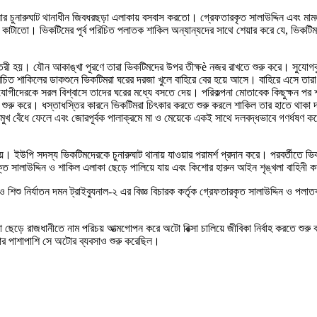
 জেলার চুনারুঘাট থানাধীন জিবধরছড়া এলাকায় বসবাস করতো। গ্রেফতারকৃত সালাউদ্দিন এবং
টাতো। ভিকটিমের পূর্ব পরিচিত পলাতক শাকিল অন্যান্যদের সাথে শেয়ার করে যে, ভিকটিম
 তৈরী হয়। যৌন আকাঙ্খা পূরণে তারা ভিকটিমদের উপর তীক্ষè নজর রাখতে শুরু করে। সুযোগব
পরিচিত শাকিলের ডাকশুনে ভিকটিমরা ঘরের দরজা খুলে বাহিরে বের হয়ে আসে। বাহিরে এসে তা
েরকে সরল বিশ্বাসে তাদের ঘরের মধ্যে বসতে দেয়। পরিকল্পনা মোতাবেক কিছুক্ষন পর শাকি
তি শুরু করে। ধস্তাধস্তির কারনে ভিকটিমরা চিৎকার করতে শুরু করলে শাকিল তার হাতে থ
ুখ বেঁধে ফেলে এবং জোরপূর্বক পালাক্রমে মা ও মেয়েকে একই সাথে দলবদ্ধভাবে গণর্ধষণ কর
ইউপি সদস্য ভিকটিমদেরকে চুনারুঘাট থানায় যাওয়ার পরামর্শ প্রদান করে। পরবর্তীতে ভিকটিম
ত সালাউদ্দিন ও শাকিল এলাকা ছেড়ে পালিয়ে যায় এবং কিশোর হারুন আইন শৃঙ্খলা বাহিনী ক
 ও শিশু নির্যাতন দমন ট্রাইব্যুনাল-২ এর বিজ্ঞ বিচারক কর্তৃক গ্রেফতারকৃত সালাউদ্দিন ও 
 ছেড়ে রাজধানীতে নাম পরিচয় আত্মগোপন করে অটো রিক্সা চালিয়ে জীবিকা নির্বাহ করতে শুরু
র পাশাপাশি সে অটোর ব্যবসাও শুরু করেছিল।