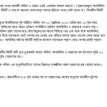
 মামলার অপর আসামী শাকিল ও হারুন একই এলাকায় বসবাস করতো। গ্রেফতারকৃত সালাউদ্দিন
 বিউটি ও তার মা আমেনা বেগম ছাড়া তাদের বাড়িতে অন্য কেউ থাকে না। ভিকটিম বিউটি
ুঝে ভিকটিমদের পূর্ব পরিচিত শাকিল গত ০২ অক্টোবর ২০২০ তারিখ রাত ০৮ টার সময়
রা শাকিলের সাথে আরও দুইজন অপরিচিত ব্যক্তি সালাউদ্দিন ও হারুনকে দেখতে পায়।
ল হঠাৎ তাদের ঘরে সৌর বিদ্যুৎতের আলো নিভিয়ে দেয় এবং সঙ্গে সঙ্গে সালাউদ্দিন,
াকা দা দিয়ে তাদেরকে কেটে ফেলার ভয় দেখায় এবং বাহিরে তাদের আরও অনেক লোক আছে বলে
ে। আসামিরা ধর্ষণের ঘটনাটি কাউকে জানালে তাদেরকে প্রাণে মেরে ফেলার হুমকি প্রদান
 বিউটি বাদী হয়ে চুনারুঘাট থানায় শাকিল, সালাউদ্দিন ও হারুনের নাম উল্লেখ পূর্বক ০২
র্তৃক গ্রেফতার হয়।
পলাতক শাকিল এর অনুপস্থিতিতে তাদের বিরুদ্ধে যাবজ্জীবন সাজা প্রদানের রায় ঘোষনা করেন।
 করে। রাজধানীতে ৪-৫ মাস থাকার পর সে নারায়ণগঞ্জ জেলার ফতুল্লা থানাধীন ভুইগড়