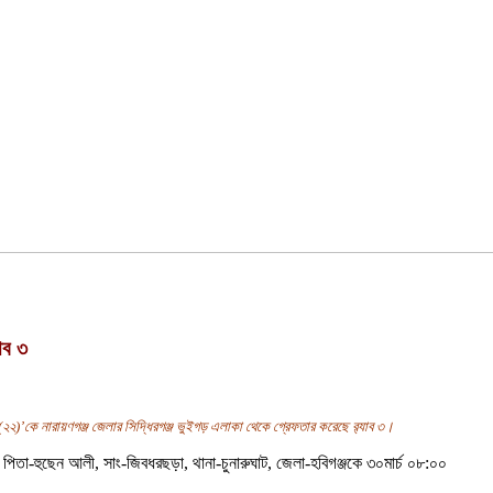
াব ৩
 (২২)’কে নারায়ণগঞ্জ জেলার সিদ্ধিরগঞ্জ ভুইগড় এলাকা থেকে গ্রেফতার করেছে র‍্যাব ৩।
), পিতা-হুছেন আলী, সাং-জিবধরছড়া, থানা-চুনারুঘাট, জেলা-হবিগঞ্জকে ৩০মার্চ ০৮:০০