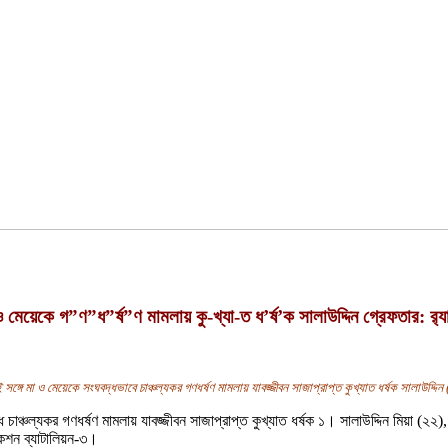
ও মেয়েকে গ”ণ”ধ”র্ষ”ণ মামলায় কু-খ্যা-ত ধ’র্ষ’ক সালাউদ্দিন গ্রেফতার: র‍্য
ে মা ও মেয়েকে সংঘবদ্ধভাবে চাঞ্চল্যকর গণধর্ষণ মামলায় যাবজ্জীবন সাজাপ্রাপ্ত কুখ্যাত ধর্ষক সালাউদ্দিন
 চাঞ্চল্যকর গণধর্ষণ মামলায় যাবজ্জীবন সাজাপ্রাপ্ত কুখ্যাত ধর্ষক ১। সালাউদ্দিন মিয়া (২২
াকশন ব্যাটালিয়ন-৩।