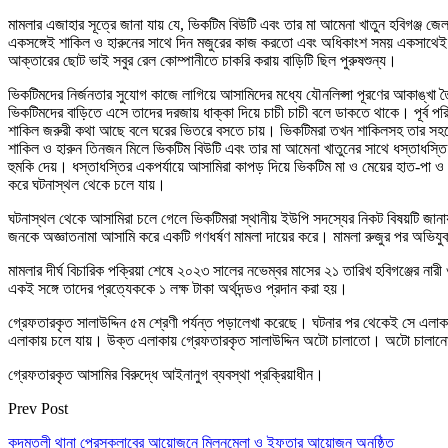
মামলার এজাহার সূত্রে জানা যায় যে, ভিকটিম বিউটি এবং তার মা আমেনা খাতুন হবিগঞ্জ
একসঙ্গেই শাকিল ও হারুনের সাথে দিন মজুরের কাজ করতো এবং অধিকাংশ সময় একসাথেই কা
আক্তারের ছোট ভাই সবুর রেল কোম্পানীতে চাকরি করায় বাড়িটি ছিল পুরুষশুন্য।
ভিকটিমদের নির্জনতার সুযোগ কাজে লাগিয়ে আসামিদের মধ্যে যৌনলিপ্সা পূরণের আকাঙ্খা
ভিকটিমদের বাড়িতে এসে তাদের দরজায় ধাক্কা দিয়ে চাচী চাচী বলে ডাকতে থাকে। পূর্ব 
শাকিল জরুরী কথা আছে বলে ঘরের ভিতরে বসতে চায়। ভিকটিমরা তখন শাকিলসহ তার সহযোগীদ
শাকিল ও হারুন তিনজন মিলে ভিকটিম বিউটি এবং তার মা আমেনা খাতুনের সাথে ধস্তাধস্
হুমকি দেয়। ধস্তাধস্তির একপর্যায়ে আসামিরা কাপড় দিয়ে ভিকটিম মা ও মেয়ের হাত-পা ও ম
করে ঘটনাস্থল থেকে চলে যায়।
ঘটনাস্থল থেকে আসামিরা চলে গেলে ভিকটিমরা স্থানীয় ইউপি সদস্যের নিকট বিষয়টি জানায়। 
জনকে অজ্ঞাতনামা আসামি করে একটি গণধর্ষণ মামলা দায়ের করে। মামলা রুজুর পর অভিযুক্
মামলার দীর্ঘ বিচারিক পক্রিয়া শেষে ২০২৩ সালের নভেম্বর মাসের ২১ তারিখ হবিগঞ্জের নারী
একই সঙ্গে তাদের প্রত্যেককে ১ লক্ষ টাকা অর্থদন্ডও প্রদান করা হয়।
গ্রেফতারকৃত সালাউদ্দিন ৫ম শ্রেণী পর্যন্ত পড়ালেখা করেছে। ঘটনার পর থেকেই সে এলাকা
এলাকায় চলে যায়। উক্ত এলাকায় গ্রেফতারকৃত সালাউদ্দিন অটো চালাতো। অটো চালানো
গ্রেফতারকৃত আসামির বিরুদ্ধে আইনানুগ ব্যবস্থা প্রক্রিয়াধীন।
Prev Post
কদমতলী থানা প্রেসক্লাবের আয়োজনে মিলনমেলা ও ইফতার আয়োজন অনুষ্ঠিত