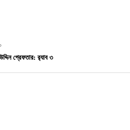
৩
্দিন গ্রেফতার: র‍্যাব ৩