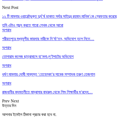
Next Post
১২ টি মামলার ওয়ারেন্টভুক্ত দুর্ধ’র্ষ ডাকাত সর্দার সাইদুর রহমান মানিক’কে গ্রেফতার করেছে 
তুমি এটাও পছন্দ করতে পারো
লেখক থেকে আরো
অপরাধ
শরীয়তপুরে মধ্যযুগীয় কায়দায় নারীকে নি’র্যা’তন, অভিযোগ তুলে নিতে…
অপরাধ
তোলারাম কলেজ ছাত্রাবাসে হা’মলা-লু’টপাটের অভিযোগ
অপরাধ
ধর্ষণ মামলায় দোষী সাব্যস্ত ‘তেহেলকা’র সাবেক সম্পাদক তরুণ তেজপাল
অপরাধ
রাজধানীর কদমতলীতে মাদ্রাসার বাথরুম থেকে শিশু শিক্ষার্থীর ম’রদেহ…
Prev
Next
উত্তর দিন
আপনার ইমেইল ঠিকানা প্রচার করা হবে না.