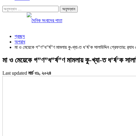
প্রচ্ছদ
অপরাধ
মা ও মেয়েকে গ”ণ”ধ”র্ষ”ণ মামলায় কু-খ্যা-ত ধ’র্ষ’ক সালাউদ্দিন গ্রেফতার: র‍্যাব 
মা ও মেয়েকে গ”ণ”ধ”র্ষ”ণ মামলায় কু-খ্যা-ত ধ’র্ষ’ক সালাউদ
Last updated
মার্চ ৩১, ২০২৪