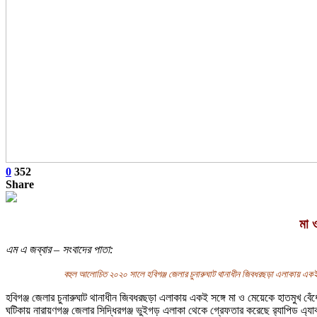
0
352
Share
মা 
এম এ জব্বার – সংবাদের পাতা:
বহুল আলোচিত ২০২০ সালে হবিগঞ্জ জেলার চুনারুঘাট থানাধীন জিবধরছড়া এলাকায় একই সঙ্গ
হবিগঞ্জ জেলার চুনারুঘাট থানাধীন জিবধরছড়া এলাকায় একই সঙ্গে মা ও মেয়েকে হাতমুখ বেঁধে
ঘটিকায় নারায়ণগঞ্জ জেলার সিদ্ধিরগঞ্জ ভুইগড় এলাকা থেকে গ্রেফতার করেছে র‍্যাপিড এ্য