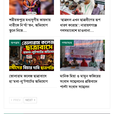
শরীয়তপুরে মধ্যযুগীয় কায়দায়
‘ছাত্রদল এখন ছাত্রলীগের রূপ
নারীকে নি’র্যা’তন, অভিযোগ
ধারণ করেছে’: নারায়ণগঞ্জে
তুলে নিতে…
গণসমাবেশে মাওলানা…
অপরাধ
গণমাধ্যম
তোলারাম কলেজ ছাত্রাবাসে
মানিক মিয়া ও মামুন ফকিরের
হা’মলা-লু’টপাটের অভিযোগ
সংবাদ সম্মেলনের প্রতিবাদে
পাল্টা সংবাদ সম্মেলন
PREV
NEXT