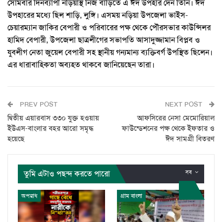
সোমবার দিনব্যাপী নড়িয়াস্থ নিজ বাড়িতে এ ঈদ উপহার দেন তিনি। ঈদ
উপহারের মধ্যে ছিল শাড়ি, লুঙ্গি। এসময় নড়িয়া উপজেলা ভাইস-
চেয়ারম্যান জাকির বেপারী ও পরিবারের পক্ষ থেকে পৌরসভার কাউন্সিলর
হামিদ বেপারী, উপজেলা ছাত্রলীগের সভাপতি আসাদুজ্জামান বিপ্লব ও
যুবলীগ নেতা জুয়েল বেপারী সহ স্থানীয় গন্যমান্য ব্যক্তিবর্গ উপস্থিত ছিলেন।
এর ধারাবাহিকতা অব্যহত থাকবে জানিয়েছেন তারা।
PREV POST
NEXT POST
দ্বিতীয় এয়ারবাস ৩৩০ যুক্ত হওয়ায়
আফসিরের নেসা মেমোরিয়াল
ইউএস-বাংলার বহর আরো সমৃদ্ধ
ফাউন্ডেশনের পক্ষ থেকে ইফতার ও
হয়েছে
ঈদ সামগ্রী বিতরণ
তুমি এটাও পছন্দ করতে পারো
সব
অপরাধ
গ্রাম বাংলা