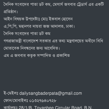
দৈনিক সংবাদের পাতা ডট কম, মেসার্স জববার ট্রেডার্স এর একটি
প্রতিষ্ঠান।
আইন বিষয়ক উপদেষ্টাঃ মোঃ ইকবাল হোসেন
এ,পি,পি, মহানগর দায়রা জজ আদালত, ঢাকা।
দৈনিক সংবাদের পাতা ডট কম
গণপ্রজাতন্ত্রী বাংলাদেশ সরকার এর তথ্য মন্ত্রণালয়ের অধীনে বিধি
মোতাবেক নিবন্ধনের জন্য আবেদিত।
এম এ জববার কতৃক সম্পাদিত ও প্রকাশিত
ই-মেইলঃ dailysangbaderpata@gmail.com
ফোন/মোবাইলঃ ০১৩২৭৬৪০৭২৮
কার্যালয়ঃ 28/1/B, Toyanbee Circular Road, B.N.