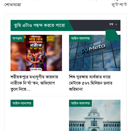
শোভাযাত্রা
লু’ট’পা’ট
তুমি এটাও পছন্দ করতে পারো
সব
অপরাধ
আইন-আদালত
শরীয়তপুরে মধ্যযুগীয় কায়দায়
শিশু সুরক্ষায় ব্যর্থতার দায়ে
নারীকে নি’র্যা’তন, অভিযোগ
মেটাকে ৫৬৭ মিলিয়ন ডলার
তুলে নিতে…
জরিমানা
আইন-আদালত
আইন-আদালত