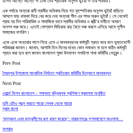
হলেও আস্তে আস্তে গা ঢাকা দেয় প্রতারক অনুপম ভূূইয়াঁ ও তার পরিবার।
এক পর্যায়ে অন্তরা রানী স্বামীর অধিকার নিয়ে গত বৃহস্পতিবার অনুপম ভূূইয়াঁ বাড়িতে
আসলে ঘাড় ধাক্কা দিয়ে বের করে দেয় অন্তরা শীল এর শশুর অরুন ভূূইয়াঁ। সে থেকেই
প্রায় নয় দিন পারিবারিক ও সামাজিক ভাবে স্বামীর অধিকার ও স্ত্রী’র দাবীতে অমরণ
অনশন শুরু করে। এতেই সোশ্যাল মিডিয়ায় ঝড় বৈতে শুরু করলে এগিয়ে আসে সুশীল
সামাজের নাগরিগ।
একে একে অন্তরার পাশে গিয়ে এসে এ মানববন্ধনের কর্মসূচী গ্রহন করে বলে ভূক্তভোগী
পরিবাররা জানান। জানান, আগামি তিন দিনের মধ্যে কোন সমাধান না হলে কঠিন কর্মসূচী
গ্রহন করা হবে বলে জানান বাংলাদেশ পূ্জা উদযাপন গলাচিপা শাখা কমিটির নেতৃবৃন্দ।
Prev Post
সৈয়দপুর উপজেলা সাংবাদিক নির্যাতন প্রতিরোধ কমিটির উদ্যোগে মানববন্ধন
Next Post
ওয়ার্ল্ড ভিশন বাংলাদেশ – সক্ষমতা বৃদ্ধিমূলক প্রশিক্ষণ ক্রমশলা অনুষ্ঠিত
তুমি এটাও পছন্দ করতে পারো
লেখক থেকে আরো
গ্রাম বাংলা
‘ছাত্রদল এখন ছাত্রলীগের রূপ ধারণ করেছে’: নারায়ণগঞ্জে গণসমাবেশে মাওলানা…
অপরাধ