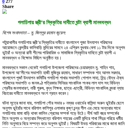
0
277
Share
গলাচিপায় স্ত্রী’র স্বিকৃতির দাবীতে ঘন্টা ব্যাপী মানববন্ধন
বিশেষ সংবাদদাতা – মু. জিল্লুর রহমান জুয়েল:
পটুয়াখালীর গলাচিপায় স্ত্রী’র স্বিকৃতির দাবীতে বাংলাদেশ পূ্জা উদযাপন পরিষদের
আয়োজনে কেন্দ্রীয় কালিবাড়ি মন্দিরের সামনে ২৪ এপ্রিল বুধবার বেলা ১১ টার দিকে অনূপম
ভূূইয়াঁ ও অন্তরা রানী শীলের পারিবারিক ও সামাজিক স্বিকৃতির দাবিতে ঘন্টা ব্যাপী এ
মানববন্ধন ও বিক্ষোভ মিছিল অনুষ্ঠিত হয়।
মানববন্ধনে সকাল থেকেই গলাচিপা উপজেলা পারিষদের চেয়ারম্যান মু. শাহিন শাহ,
উপজেলা আ’লীগের সভাপতি হাজী মুজিবুর রহমান, সাধারণ সম্পাদক শাহ আলম সরদার,
বাংলাদেশ পূজাঁ উদযাপন কমিটির গলাচিপা শাখার সভাপতি গোপাল সাহা, হিন্দু বৌদ্ধ ঐক্য
পরিষদের সভাপতি ও জনকণ্ঠ পত্রিকার সিনিয়র সাংবাদিক শংকর লাল দাস সহ বিভিন্ন
শ্রেনীর জনসাধারণ, নারী পুরুষ, বৃদ্ধ শিক্ষক, ছাত্র -ছাত্রী, বিভিন্ন সাংবাদিক বৃন্দরা ন্যায়
বিচারের দাবীতে মানববন্ধনে অংশ গ্রহন করেন।
ঘটনা সূত্রে জানা যায়, গলাচিপা পৌর সভার ৮ নম্বর ওয়ার্ডের বাসিন্দা অরুন ভূূইয়াঁর ছেলে
অনুপম ভূূইয়াঁর সাথে বরিশাল কাশিপুর এলাকার কৃষ্ণ চন্দ্র শীল এর মেয়ে অন্তরার সাথে
গলাচিপায় মামা বাড়ি থাকা কালিন প্রেমের সম্পর্ক গড়ে উঠে। দীর্ঘ আট বছর সম্পর্কের
টানে অনুপম ও অন্তরার সিদ্ধান্তে বরিশাল শহরের একটি মন্দিরে শাখা সিঁদুর পরিয়ে ধর্মীয়
নিতি অনুসারে বিয়ে সম্পন্ন করে অনুপম ভূূইয়াঁ। বিষয়টি উভয় পরিবারের মাঝে জানা জানি