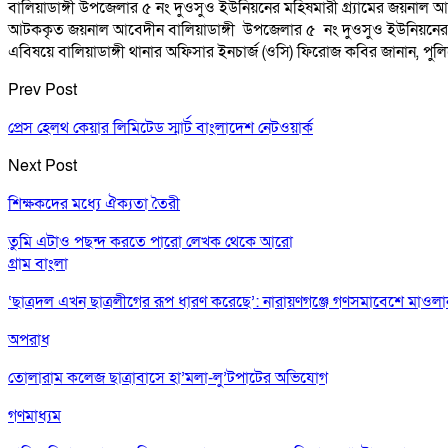
বালিয়াডাঙ্গী উপজেলার ৫ নং দুওসুও ইউনিয়নের মহিষমারী গ্ৰ্যামের জয়
আটককৃত জয়নাল আবেদীন বালিয়াডাঙ্গী উপজেলার ৫ নং দুওসুও ইউনিয়নের মহি
এবিষয়ে বালিয়াডাঙ্গী থানার অফিসার ইনচার্জ (ওসি) ফিরোজ কবির জানান, পু
Prev Post
প্রেস হেলথ কেয়ার লিমিটেড স্মার্ট বাংলাদেশ নেটওয়ার্ক
Next Post
শিক্ষকদের মধ্যে ঐক্যতা তৈরী
তুমি এটাও পছন্দ করতে পারো
লেখক থেকে আরো
গ্রাম বাংলা
‘ছাত্রদল এখন ছাত্রলীগের রূপ ধারণ করেছে’: নারায়ণগঞ্জে গণসমাবেশে মাওল
অপরাধ
তোলারাম কলেজ ছাত্রাবাসে হা’মলা-লু’টপাটের অভিযোগ
গণমাধ্যম