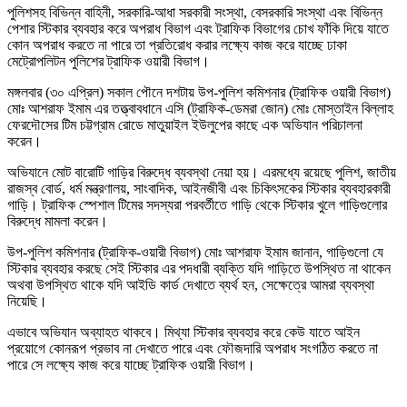
পুলিশসহ বিভিন্ন বাহিনী, সরকারি-আধা সরকারী সংস্থা, বেসরকারি সংস্থা এবং বিভিন্ন
পেশার স্টিকার ব্যবহার করে অপরাধ বিভাগ এবং ট্রাফিক বিভাগের চোখ ফাঁকি দিয়ে যাতে
কোন অপরাধ করতে না পারে তা প্রতিরোধ করার লক্ষ্যে কাজ করে যাচ্ছে ঢাকা
মেট্রোপলিটন পুলিশের ট্রাফিক ওয়ারী বিভাগ।
মঙ্গলবার (৩০ এপ্রিল) সকাল পৌনে দশটায় উপ-পুলিশ কমিশনার (ট্রাফিক ওয়ারী বিভাগ)
মোঃ আশরাফ ইমাম এর তত্ত্বাবধানে এসি (ট্রাফিক-ডেমরা জোন) মোঃ মোস্তাইন বিল্লাহ
ফেরদৌসের টিম চট্টগ্রাম রোডে মাতুয়াইল ইউলুপের কাছে এক অভিযান পরিচালনা
করেন।
অভিযানে মোট বারোটি গাড়ির বিরুদ্ধে ব্যবস্থা নেয়া হয়। এরমধ্যে রয়েছে পুলিশ, জাতীয়
রাজস্ব বোর্ড, ধর্ম মন্ত্রণালয়, সাংবাদিক, আইনজীবী এবং চিকিৎসকের স্টিকার ব্যবহারকারী
গাড়ি। ট্রাফিক স্পেশাল টিমের সদস্যরা পরবর্তীতে গাড়ি থেকে স্টিকার খুলে গাড়িগুলোর
বিরুদ্ধে মামলা করেন।
উপ-পুলিশ কমিশনার (ট্রাফিক-ওয়ারী বিভাগ) মোঃ আশরাফ ইমাম জানান, গাড়িগুলো যে
স্টিকার ব্যবহার করছে সেই স্টিকার এর পদধারী ব্যক্তি যদি গাড়িতে উপস্থিত না থাকেন
অথবা উপস্থিত থাকে যদি আইডি কার্ড দেখাতে ব্যর্থ হন, সেক্ষেত্রে আমরা ব্যবস্থা
নিয়েছি।
এভাবে অভিযান অব্যাহত থাকবে। মিথ্যা স্টিকার ব্যবহার করে কেউ যাতে আইন
প্রয়োগে কোনরূপ প্রভাব না দেখাতে পারে এবং ফৌজদারি অপরাধ সংগঠিত করতে না
পারে সে লক্ষ্যে কাজ করে যাচ্ছে ট্রাফিক ওয়ারী বিভাগ।