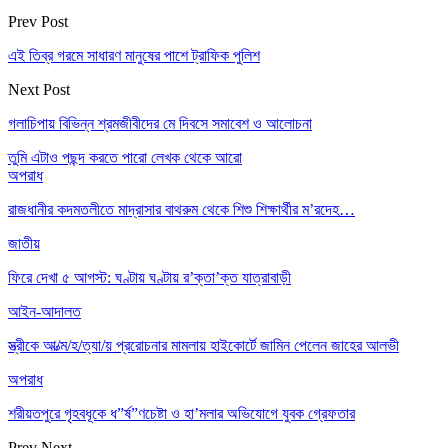
Prev Post
এই তিব্র গরমে সাধারণ মানুষের পাশে ট্রাফিক পুলিশ
Next Post
গলাচিপায় বিভিন্ন শ্রমজীবীদের মে দিবসে সমাবেশ ও আলোচনা
তুমি এটাও পছন্দ করতে পারো
লেখক থেকে আরো
অপরাধ
রাজধানীর কদমতলীতে মাদ্রাসার বাথরুম থেকে শিশু শিক্ষার্থীর ম’রদেহ…
জাতীয়
ফিরে দেখা ৫ আগস্ট: ঘণ্টায় ঘণ্টায় র’ক্তা’ক্ত যাত্রাবাড়ী
আইন-আদালত
স্ত্রীকে আ/ত্ম/হ/ত্যা/য় প্ররোচনার মামলায় হাইকোর্টে জামিন পেলেন জাহের আলভী
অপরাধ
শরীয়তপুরে গৃহবধূকে ধ”র্ষ”ণচেষ্টা ও হা’মলার অভিযোগে যুবক গ্রেফতার
Prev
Next