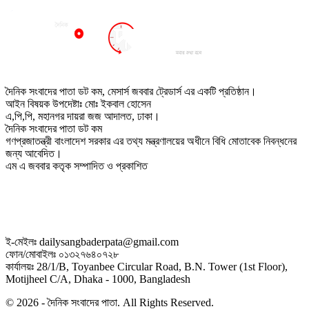
দৈনিক সংবাদের পাতা ডট কম, মেসার্স জববার ট্রেডার্স এর একটি প্রতিষ্ঠান।
আইন বিষয়ক উপদেষ্টাঃ মোঃ ইকবাল হোসেন
এ,পি,পি, মহানগর দায়রা জজ আদালত, ঢাকা।
দৈনিক সংবাদের পাতা ডট কম
গণপ্রজাতন্ত্রী বাংলাদেশ সরকার এর তথ্য মন্ত্রণালয়ের অধীনে বিধি মোতাবেক নিবন্ধনের
জন্য আবেদিত।
এম এ জববার কতৃক সম্পাদিত ও প্রকাশিত
ই-মেইলঃ dailysangbaderpata@gmail.com
ফোন/মোবাইলঃ ০১৩২৭৬৪০৭২৮
কার্যালয়ঃ 28/1/B, Toyanbee Circular Road, B.N. Tower (1st Floor),
Motijheel C/A, Dhaka - 1000, Bangladesh
© 2026 - দৈনিক সংবাদের পাতা. All Rights Reserved.