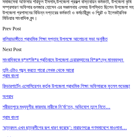
সমাজসেবা অফিসার শরিফুল ইসলাম,উপজেলা প্রকল্প বাস্তবায়ন কর্মকর্তা, উপজেলা কৃষি
সম্প্রসারণ অফিসার গুলজার হোসেন এর সঞ্চালনায় এসময় উপস্থিত ছিলেন উপজেলা সহ
উপজেলা প্রশাসনের বিভিন্ন দপ্তরের কর্মকর্তা ও কর্মচারীবৃন্দ ও প্রিন্ট ও ইলেকট্রনিক
মিডিয়ার সাংবাদিক বৃন্দ।
Prev Post
বালিয়াডাঙ্গীতে প্রাথমিক শিক্ষা সপ্তাহ উপলক্ষে আলোচনা সভা অনুষ্ঠিত
Next Post
সাংবাদিককে হু*ম*কি*র প্রতিবাদে উপজেলা চেয়ারম্যানের বি*রু*দ্ধে মানববন্ধন
তুমি এটাও পছন্দ করতে পারো
লেখক থেকে আরো
গ্রাম বাংলা
কিন্ডারগার্টেন এসোসিয়েশন কর্তৃক উপজেলা প্রাথমিক শিক্ষা অফিসারকে ফুলেল শুভেচ্ছা
অপরাধ
শরীয়তপুরে মধ্যযুগীয় কায়দায় নারীকে নি’র্যা’তন, অভিযোগ তুলে নিতে…
গ্রাম বাংলা
‘ছাত্রদল এখন ছাত্রলীগের রূপ ধারণ করেছে’: নারায়ণগঞ্জে গণসমাবেশে মাওলানা…