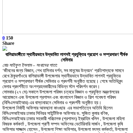
0
150
Share
বালিয়াডাঙ্গীতে স্থানীয়ভাবে উদ্ভাবিত লাগসই প্রযুক্তির প্রয়োগ ও সম্প্রসারণ শীর্ষক
সেমিনার
মোঃ সাইফুল ইসলাম – সংবাদের পাতা:
‘জীবনের জন্য বিজ্ঞান, শেখ হাসিনার দর্শন, সব মানুষের উন্নয়ন’ প্রতিপাদ্যকে সামনে
রেখে ঠাকুরগাঁওয়ে বালিয়াডাঙ্গী উপজেলায় স্থানীয়ভাবে উদ্ভাবিত লাগসই প্রযুক্তির
প্রয়োগ ও সম্প্রসারণ শীর্ষক সেমিনার ও প্রদর্শনী অনুষ্ঠিত হয়েছে। শেষে অতিথিবৃন্দ
মেলার প্রদর্শনীতে অংশগ্রহনকারীদের বিভিন্ন স্টল পরিদর্শন করেন।
সোমবার (২৭ মে) সকালে উপজেলা পরিষদ চত্বরে বিজ্ঞান ও প্রযুক্তি মন্ত্রণালয়ের
আয়োজনে এবং উপজেলা প্রশাসন এবং বাংলাদেশ বিজ্ঞান ও শিল্প গবেষণা পরিষদ
(বিসিএসআইআর) এর বাস্তবায়নে সেমিনার ও প্রদর্শনী অনুষ্ঠিত হয়।
উপজেলা নির্বাহী অফিসার আফছানা কাওছার এর সভাপতিত্বে অতিথি ছিলেন
বিসিএসআইআর ঢাকার সিনিয়র সাইন্টিফিক অফিসার ড. সুজিত কুমার বণিক,
বিসিএসআইআর ঢাকার সহকারী পরিচালক (প্রশাসন) ইব্রাহিম খলিল , উপজেলা মহিলা
বিষয়ক কর্মকর্তা , উপজেলা প্রাণী সম্পদ অফিসের ভেটেরিনারি সার্জন , উপজেলা কৃষি
অফিসার সাজ্জাদ হোসেন , উপজেলা শিক্ষা অফিসার, উপজেলা মৎস্য কর্মকর্তা, উপজেলা