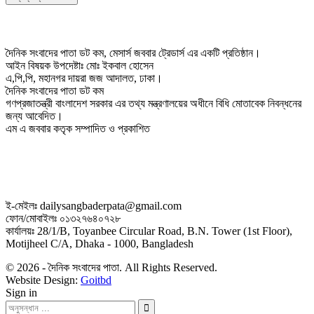
দৈনিক সংবাদের পাতা ডট কম, মেসার্স জববার ট্রেডার্স এর একটি প্রতিষ্ঠান।
আইন বিষয়ক উপদেষ্টাঃ মোঃ ইকবাল হোসেন
এ,পি,পি, মহানগর দায়রা জজ আদালত, ঢাকা।
দৈনিক সংবাদের পাতা ডট কম
গণপ্রজাতন্ত্রী বাংলাদেশ সরকার এর তথ্য মন্ত্রণালয়ের অধীনে বিধি মোতাবেক নিবন্ধনের
জন্য আবেদিত।
এম এ জববার কতৃক সম্পাদিত ও প্রকাশিত
ই-মেইলঃ dailysangbaderpata@gmail.com
ফোন/মোবাইলঃ ০১৩২৭৬৪০৭২৮
কার্যালয়ঃ 28/1/B, Toyanbee Circular Road, B.N. Tower (1st Floor),
Motijheel C/A, Dhaka - 1000, Bangladesh
© 2026 - দৈনিক সংবাদের পাতা. All Rights Reserved.
Website Design:
Goitbd
Sign in