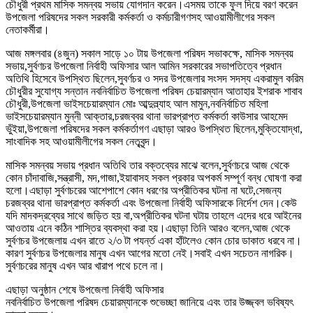
চৌধুরী প্রথম মাসিক সমন্বয় সভায় যোগদান করেন।এসময় তাকে ফুল দিয়ে বরণ করেন
উপজেলা পরিষদের সকল সরকারী কর্মকর্তা ও কর্মচারীগণসহ আওয়ামীলীগের সকল
নেতাকর্মীরা।
আজ মঙ্গলবার (৪জুন) সকাল সাড়ে ১০ টায় উপজেলা পরিষদ সভাকক্ষে, মাসিক সমন্বয়
সভায়,সুর্বণচর উপজেলা নির্বাহী অফিসার আল আমিন সরকারের সভাপতিত্বে প্রধান
অতিথি হিসেবে উপস্থিত ছিলেন,সুবর্ণচর ও সদর উপজেলার সংসদ সদস্য একরামুল করিম
চৌধুরীর সুযোগ্য সন্তান নবনির্বাচিত উপজেলা পরিষদ চেয়ারম্যান আতাহার ইশরাক শাবাব
চৌধুরী,উপজেলা ভাইসচেয়ারম্যান মোঃ আব্দুল্ল্যাহ আল মামুন,নবনির্বাচিত মহিলা
ভাইসচেয়ারম্যান মুন্নী আক্তার,চরজব্বর থানা ভারপ্রাপ্ত কর্মকর্তা কাউসার আহমেদ
ভুঁইয়া,উপজেলা পরিষদের সকল কর্মকর্তাগণ এছাড়া আরও উপস্থিত ছিলেন,মুক্তিযোদ্ধা,
সাংবাদিক সহ আওয়ামীলীগের সকল নেতৃবৃন্দ।
মাসিক সমন্বয় সভায় প্রধান অতিথি তার বক্তব্যের মাঝে বলেন,সুর্বণচরে আজ থেকে
কোন চাঁদাবাজি,সন্ত্রাসী, মদ,গাজা,ইয়াবাসহ সকল প্রকার অপকর্ম সম্পূর্ণ বন্ধ ঘোষণা করা
হলো।এছাড়া সুর্বণচরের আশেপাশে কোন ধরণের অপ্রীতিকর ঘটনা না ঘটে,সেজন্য
চরজব্বর থানা ভারপ্রাপ্ত কর্মকর্তা এবং উপজেলা নির্বাহী অফিসারকে নির্দেশ দেন।কেউ
যদি মাদকদ্রব্যের সাথে জড়িত হয় বা,অপ্রীতিকর ঘটনা ঘটায় তাহলে এদের ধরে আইনের
আওতায় এনে কঠিন শাস্তির ব্যবস্থা করা হয়।এছাড়া তিনি আরও বলেন,আজ থেকে
সুর্বণচর উপজেলায় এখন রাতে ২/৩ টা পযর্ন্ত একা হাঁটলেও কোন চোর ডাকাত ধরবে না।
কারণ সুর্বণচর উপজেলার মানুষ এখন আগের মতো নেই।সবাই এখন সচেতন নাগরিক।
সুর্বণচরের মানুষ এখন আর খারাপ পথে চলে না।
এছাড়া অনুষ্ঠান শেষে উপজেলা নির্বাহী অফিসার
নবনির্বাচিত উপজেলা পরিষদ চেয়ারম্যানকে শুভেচ্ছা জানিয়ে এবং তার উজ্জ্বল ভবিষ্যৎ