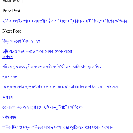
কামনা করেন।
Prev Post
হানিফ ফ্লাইওভারে বাসযাত্রী ওঠানামা বিরুদ্ধে ট্রাফিক ওয়ারী বিভাগের বিশেষ অভিযান
Next Post
বিশ্ব পরিবেশ দিবস-২০২৪
তুমি এটাও পছন্দ করতে পারো
লেখক থেকে আরো
অপরাধ
শরীয়তপুরে মধ্যযুগীয় কায়দায় নারীকে নি’র্যা’তন, অভিযোগ তুলে নিতে…
গ্রাম বাংলা
‘ছাত্রদল এখন ছাত্রলীগের রূপ ধারণ করেছে’: নারায়ণগঞ্জে গণসমাবেশে মাওলানা…
অপরাধ
তোলারাম কলেজ ছাত্রাবাসে হা’মলা-লু’টপাটের অভিযোগ
গণমাধ্যম
মানিক মিয়া ও মামুন ফকিরের সংবাদ সম্মেলনের প্রতিবাদে পাল্টা সংবাদ সম্মেলন