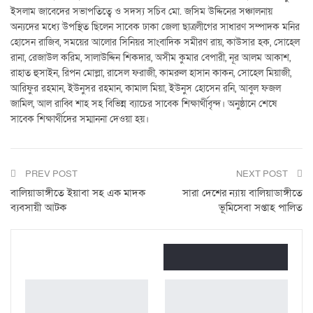
ইসলাম জাবেদের সভাপতিত্বে ও সদস্য সচিব মো. জসিম উদ্দিনের সঞ্চালনায়
অন্যদের মধ্যে উপস্থিত ছিলেন সাবেক ঢাকা জেলা ছাত্রলীগের সাধারণ সম্পাদক মনির
হোসেন রাজিব, সময়ের আলোর সিনিয়র সাংবাদিক সমীরণ রায়, কাউসার হক, সোহেল
রানা, রেজাউল করিম, সালাউদ্দিন শিকদার, অসীম কুমার বেপারী, নূর আলম আকাশ,
রাহাত হুসাইন, রিপন মোল্লা, রাসেল ফরাজী, কামরুল হাসান কাকন, সোহেল মিয়াজী,
আরিফুর রহমান, ইউনুসর রহমান, কামাল মিয়া, ইউনুস হোসেন রনি, আবুল ফজল
জামিল, আল রাব্বি শাহ সহ বিভিন্ন ব্যাচের সাবেক শিক্ষার্থীবৃন্দ। অনুষ্ঠানে শেষে
সাবেক শিক্ষার্থীদের সম্মাননা দেওয়া হয়।
PREV POST
NEXT POST
বালিয়াডাঙ্গীতে ইয়াবা সহ এক মাদক
সারা দেশের ন্যায় বালিয়াডাঙ্গীতে
ব্যবসায়ী আটক
ভূমিসেবা সপ্তাহ পালিত
তুমি এটাও পছন্দ করতে পারো