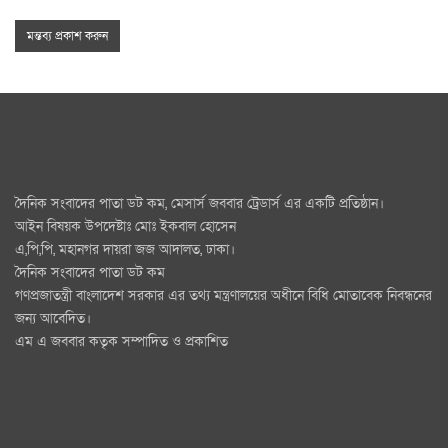
দৈনিক সংবাদের পাতা ডট কম, মেসার্স জববার ট্রেডার্স এর একটি প্রতিষ্ঠান।
আইন বিষয়ক উপদেষ্টাঃ মোঃ ইকবাল হোসেন
এ,পি,পি, মহানগর দায়রা জজ আদালত, ঢাকা।
দৈনিক সংবাদের পাতা ডট কম
গণপ্রজাতন্ত্রী বাংলাদেশ সরকার এর তথ্য মন্ত্রণালয়ের অধীনে বিধি মোতাবেক নিবন্ধনের
জন্য আবেদিত।
এম এ জববার কতৃক সম্পাদিত ও প্রকাশিত