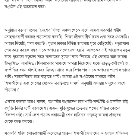
হয়। সরকারি শহীদ সোহরাওয়ার্দী কলেজের প্রাক্তন শিক্ষার্থী ফোরাম নামে একটি
সংগঠন এই আয়োজন করে।
অনুষ্ঠানে বক্তারা বলেন, ‍‍`দেশের বিভিন্ন অঞ্চল থেকে এসে আমরা সরকারি শহীদ
সোহরাওয়ার্দী কলেজ পড়াশোনা করেছি। শিক্ষা জীবনে দীর্ঘ সময় এক সঙ্গে থেকেছি।
আড্ডা দিয়েছি, গল্প করেছি। পুরান ঢাকার বিভিন্ন জায়গায় ঘুরে বেড়িয়েছি। পড়াশোনা
শেষ করে কয়েক বছর একে অপরের সঙ্গে দেখা হয়নি। আজকের এই আয়োজন নতুন
করে পুরোনো বন্ধুদের সঙ্গে সাক্ষাতের সুযোগ করে দিয়েছে এই ফোরাম তাই আমরা
উচ্ছ্বাসিত- আনন্দিত। মিলনমেলার মাধ্যমে আমরা নিজেদের মধ্যে ভ্রাতৃত্ব-সৌহার্দ্য ও
সম্প্রীতির বন্ধন ঝালাই করে নিচ্ছে। যাতে করে বিপদাপদ একে অপরের পাশে দাড়াতে
পারি। সহযোগিতার হাত বাড়াতে পারি। আমরা এই সংগঠনের মাধ্যমে গরীব
শিক্ষার্থীদের এবং দেশের যেকোন ক্রান্তিলগ্নে সামর্থ্য অনুযায়ী অসহায় মানুষের পাশে
দাঁড়াবো।‍‍`
এসময় বক্তারা আরও বলেন, ‍‍`আগামীর বাংলাদেশ হবে শান্তি-সম্প্রীতি ও মানবিক রাষ্ট্র।
প্রযুক্তি নির্ভর স্মার্ট বাংলাদেশ। এজন্য মুক্তিযুদ্ধের চেতনার পক্ষের শক্তির কোনো
বিকল্প নেই। স্মার্ট দেশ গড়তে প্রধানমন্ত্রী শেখ হাসিনার নেতৃত্বে আমরা ঐক্যবদ্ধ
থেকে কাজ করবো।‍‍`
সরকারি শহিদ সোহরাওয়ার্দী কলেজের প্রাক্তন শিক্ষার্থী ফোরামের আহ্বায়ক শফিকুল