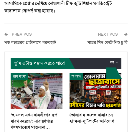
আসামিকে গ্রেপ্তার দেখিয়ে নোয়াখালী চীফ জুডিশিয়াল ম্যাজিস্ট্রেট
আদালতে সোপর্দ করা হয়েছে।
PREV POST
NEXT POST
শত বছরেরর প্রাচীনতম গরুরহাট
ঘরের সিদ কেটে শিশু চু রি
তুমি এটাও পছন্দ করতে পারো
সব
গ্রাম বাংলা
অপরাধ
‘ছাত্রদল এখন ছাত্রলীগের রূপ
তোলারাম কলেজ ছাত্রাবাসে
ধারণ করেছে’: নারায়ণগঞ্জে
হা’মলা-লু’টপাটের অভিযোগ
গণসমাবেশে মাওলানা…