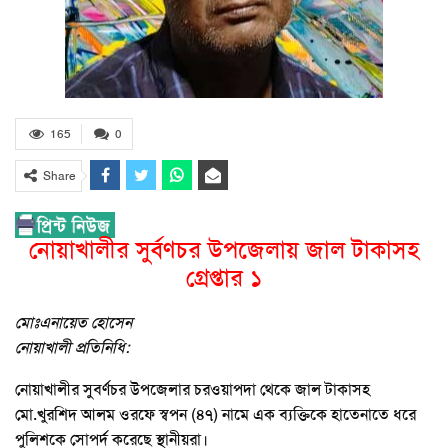
165
0
Share
নোয়াখালীর সুর্বণচর উপজেলায় জাল টাকাসহ
গ্রেপ্তার ১
মোঃএনায়েত হোসেন
নোয়াখালী প্রতিনিধি:
নোয়াখালীর সুবর্ণচর উপজেলার চরওয়াপদা থেকে জাল টাকাসহ
মো.খুরশিদ আলম ওরফে স্বপন (৪৭) নামে এক ব্যক্তিকে হাতেনাতে ধরে
পুলিশকে সোপর্দ করেছে স্থানীয়রা।