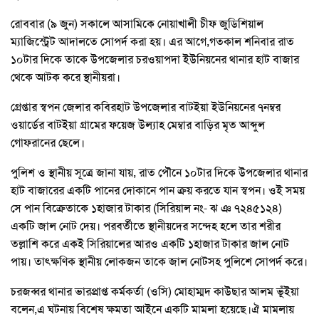
রোববার (৯ জুন) সকালে আসামিকে নোয়াখালী চীফ জুডিশিয়াল
ম্যাজিস্ট্রেট আদালতে সোপর্দ করা হয়। এর আগে,গতকাল শনিবার রাত
১০টার দিকে তাকে উপজেলার চরওয়াপদা ইউনিয়নের থানার হাট বাজার
থেকে আটক করে স্থানীয়রা।
গ্রেপ্তার স্বপন জেলার কবিরহাট উপজেলার বাটইয়া ইউনিয়নের ৭নম্বর
ওয়ার্ডের বাটইয়া গ্রামের ফয়েজ উল্যাহ মেম্বার বাড়ির মৃত আব্দুল
গোফরানের ছেলে।
পুলিশ ও স্থানীয় সূত্রে জানা যায়, রাত পৌনে ১০টার দিকে উপজেলার থানার
হাট বাজারের একটি পানের দোকানে পান ক্রয় করতে যান স্বপন। ওই সময়
সে পান বিক্রেতাকে ১হাজার টাকার (সিরিয়াল নং- ঝ ঞ ৭২৪৫১২৪)
একটি জাল নোট দেয়। পরবর্তীতে স্থানীয়দের সন্দেহ হলে তার শরীর
তল্লাশি করে একই সিরিয়ালের আরও একটি ১হাজার টাকার জাল নোট
পায়। তাৎক্ষণিক স্থানীয় লোকজন তাকে জাল নোটসহ পুলিশে সোপর্দ করে।
চরজব্বর থানার ভারপ্রাপ্ত কর্মকর্তা (ওসি) মোহাম্মদ কাউছার আলম ভূঁইয়া
বলেন,এ ঘটনায় বিশেষ ক্ষমতা আইনে একটি মামলা হয়েছে।ঐ মামলায়