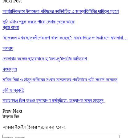
Next Post
আনুষ্ঠানিকভাবে উপজেলা পরিষদের নবনির্বাচিত ৩ জনপ্রতিনিধির দায়িত্ব গ্রহণ
তুমি এটাও পছন্দ করতে পারো
লেখক থেকে আরো
গ্রাম বাংলা
‘ছাত্রদল এখন ছাত্রলীগের রূপ ধারণ করেছে’: নারায়ণগঞ্জে গণসমাবেশে মাওলানা…
অপরাধ
তোলারাম কলেজ ছাত্রাবাসে হা’মলা-লু’টপাটের অভিযোগ
গণমাধ্যম
মানিক মিয়া ও মামুন ফকিরের সংবাদ সম্মেলনের প্রতিবাদে পাল্টা সংবাদ সম্মেলন
কৃষি ও প্রকৃতি
নারায়ণগঞ্জ শিল্প অঞ্চল বৃক্ষরোপণ কর্মসূচিতে- অধ্যাপক মামুন মাহামুদ
Prev
Next
উত্তর দিন
আপনার ইমেইল ঠিকানা প্রচার করা হবে না.