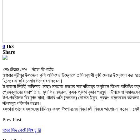
0
163
Share
মোঃ মিরাজ শেখ – স্টাফ রিপোর্টার:
মাগুরার শ্রীপুর উপজেলা কৃষি অফিসের উদ্যোগে ৩ দিনব্যাপী কৃষি মেলার উদ্বোধন করা হয়
হিসেবে এ কৃষি মেলার উদ্বোধন করেন।
উপজেলা নির্বাহী অফিসার মোছাঃ মমতাজ মহলের সভাপতিত্বে অনুষ্ঠানে বিশেষ অতিথির বক্তব
প্রেসক্লাবের সভাপতি ড. মুসাফির নজরুল, কৃষক প্রমথ কুমার প্রমুখ। উপজেলা সমাজসেবা
উপ-পরচিালক বিষ্ণুপদ সাহা, থানার ওসি (তদন্ত) গৌতম ঠাকুর, প্রকল্প বাস্তবায়ন র্কমর্কতা
স্টলসমূহ পরিদর্শন করেন।
বক্তারা তাদের বক্তব্যে বিভিন্ন ফসল উৎপাদনের নিয়মাবলী নিষয়ে আলোচনা করেন। সেই স
Prev Post
ঘরের সিদ কেটে শিশু চু রি