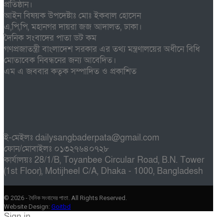
প্রতিষ্ঠান।
আইন বিষয়ক উপদেষ্টাঃ মোঃ ইকবাল হোসেন
এ,পি,পি, মহানগর দায়রা জজ আদালত, ঢাকা।
দৈনিক সংবাদের পাতা ডট কম
গণপ্রজাতন্ত্রী বাংলাদেশ সরকার এর তথ্য মন্ত্রণালয়ের অধীনে বিধি
মোতাবেক নিবন্ধনের জন্য আবেদিত।
এম এ জববার কতৃক সম্পাদিত ও প্রকাশিত
ই-মেইলঃ dailysangbaderpata@gmail.com
ফোন/মোবাইলঃ ০১৩২৭৬৪০৭২৮
কার্যালয়ঃ 28/1/B, Toyanbee Circular Road, B.N. Tower
(1st Floor), Motijheel C/A, Dhaka - 1000, Bangladesh
© 2026 - দৈনিক সংবাদের পাতা. All Rights Reserved.
Website Design:
Goitbd
Sign in