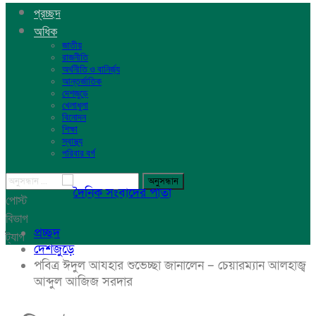
প্রচ্ছদ
অধিক
জাতীয়
রাজনীতি
অর্থনীতি ও বানির্জ্য
আন্তর্জাতিক
দেশজুড়ে
খেলাধুলা
বিনোদন
শিক্ষা
স্বাস্থ্য
পরিবার বর্গ
পোস্ট
বিভাগ
প্রচ্ছদ
ট্যাগ
দেশজুড়ে
পবিত্র ঈদুল আযহার শুভেচ্ছা জানালেন – চেয়ারম্যান আলহাজ্ব
আব্দুল আজিজ সরদার