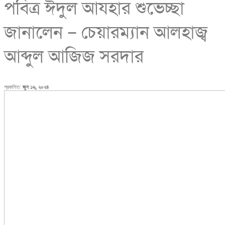
পবিত্র ঈদুল আযহার শুভেচ্ছা
জানালেন – চেয়ারম্যান আলহাজ্ব
আব্দুল আজিজ সরদার
প্রকাশিত:
জুন ১৬, ২০২৪