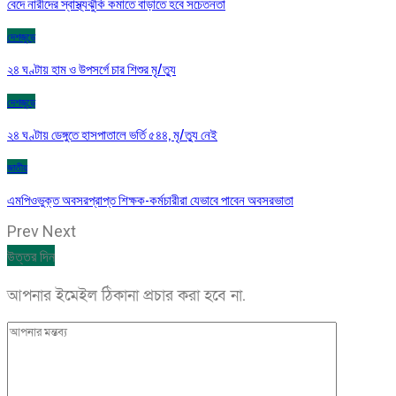
বেদে নারীদের স্বাস্থ্যঝুঁকি কমাতে বাড়াতে হবে সচেতনতা
দেশজুড়ে
২৪ ঘণ্টায় হাম ও উপসর্গে চার শিশুর মৃ/ত্যু
দেশজুড়ে
২৪ ঘণ্টায় ডেঙ্গুতে হাসপাতালে ভর্তি ৫৪৪, মৃ/ত্যু নেই
জাতীয়
এমপিওভুক্ত অবসরপ্রাপ্ত শিক্ষক-কর্মচারীরা যেভাবে পাবেন অবসরভাতা
Prev
Next
উত্তর দিন
আপনার ইমেইল ঠিকানা প্রচার করা হবে না.