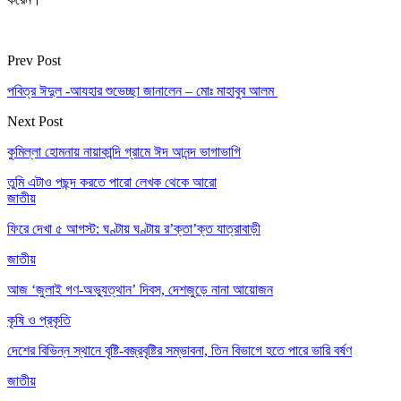
Prev Post
পবিত্র ঈদুল -আযহার শুভেচ্ছা জানালেন – মোঃ মাহাবুব আলম
Next Post
কুমিল্লা হোমনায় নায়াকান্দি গ্রামে ঈদ আনন্দ ভাগাভাগি
তুমি এটাও পছন্দ করতে পারো
লেখক থেকে আরো
জাতীয়
ফিরে দেখা ৫ আগস্ট: ঘণ্টায় ঘণ্টায় র’ক্তা’ক্ত যাত্রাবাড়ী
জাতীয়
আজ ‘জুলাই গণ-অভ্যুত্থান’ দিবস, দেশজুড়ে নানা আয়োজন
কৃষি ও প্রকৃতি
দেশের বিভিন্ন স্থানে বৃষ্টি-বজ্রবৃষ্টির সম্ভাবনা, তিন বিভাগে হতে পারে ভারি বর্ষণ
জাতীয়