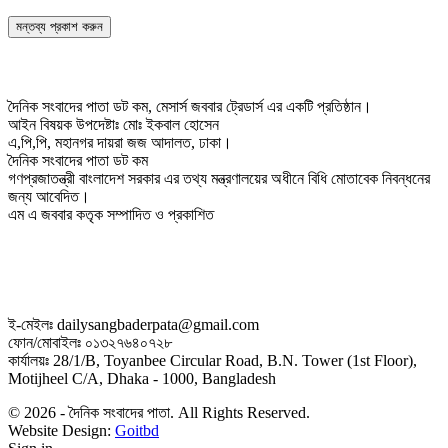
দৈনিক সংবাদের পাতা ডট কম, মেসার্স জববার ট্রেডার্স এর একটি প্রতিষ্ঠান।
আইন বিষয়ক উপদেষ্টাঃ মোঃ ইকবাল হোসেন
এ,পি,পি, মহানগর দায়রা জজ আদালত, ঢাকা।
দৈনিক সংবাদের পাতা ডট কম
গণপ্রজাতন্ত্রী বাংলাদেশ সরকার এর তথ্য মন্ত্রণালয়ের অধীনে বিধি মোতাবেক নিবন্ধনের
জন্য আবেদিত।
এম এ জববার কতৃক সম্পাদিত ও প্রকাশিত
ই-মেইলঃ dailysangbaderpata@gmail.com
ফোন/মোবাইলঃ ০১৩২৭৬৪০৭২৮
কার্যালয়ঃ 28/1/B, Toyanbee Circular Road, B.N. Tower (1st Floor),
Motijheel C/A, Dhaka - 1000, Bangladesh
© 2026 - দৈনিক সংবাদের পাতা. All Rights Reserved.
Website Design:
Goitbd