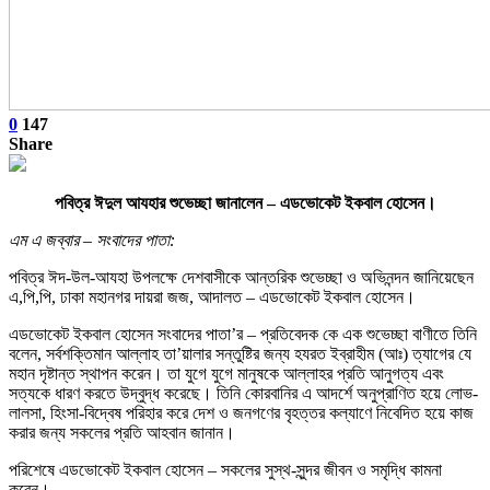
0
147
Share
পবিত্র ঈদুল আযহার শুভেচ্ছা জানালেন – এডভোকেট ইকবাল হোসেন।
এম এ জব্বার – সংবাদের পাতা:
পবিত্র ঈদ-উল-আযহা উপলক্ষে দেশবাসীকে আন্তরিক শুভেচ্ছা ও অভিনন্দন জানিয়েছেন
এ,পি,পি, ঢাকা মহানগর দায়রা জজ, আদালত – এডভোকেট ইকবাল হোসেন।
এডভোকেট ইকবাল হোসেন সংবাদের পাতা’র – প্রতিবেদক কে এক শুভেচ্ছা বাণীতে তিনি
বলেন, সর্বশক্তিমান আল্লাহ তা’য়ালার সন্তুষ্টির জন্য হযরত ইব্রাহীম (আঃ) ত্যাগের যে
মহান দৃষ্টান্ত স্থাপন করেন। তা যুগে যুগে মানুষকে আল্লাহর প্রতি আনুগত্য এবং
সত্যকে ধারণ করতে উদ্বুদ্ধ করেছে। তিনি কোরবানির এ আদর্শে অনুপ্রাণিত হয়ে লোভ-
লালসা, হিংসা-বিদ্বেষ পরিহার করে দেশ ও জনগণের বৃহত্তর কল্যাণে নিবেদিত হয়ে কাজ
করার জন্য সকলের প্রতি আহবান জানান।
পরিশেষে এডভোকেট ইকবাল হোসেন – সকলের সুস্থ-সুন্দর জীবন ও সমৃদ্ধি কামনা
করেন।