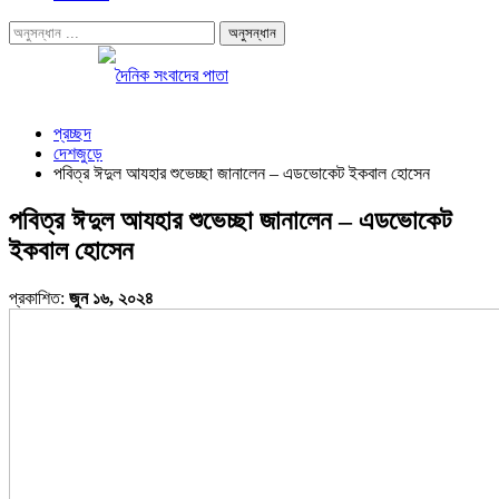
প্রচ্ছদ
দেশজুড়ে
পবিত্র ঈদুল আযহার শুভেচ্ছা জানালেন – এডভোকেট ইকবাল হোসেন
পবিত্র ঈদুল আযহার শুভেচ্ছা জানালেন – এডভোকেট
ইকবাল হোসেন
প্রকাশিত:
জুন ১৬, ২০২৪