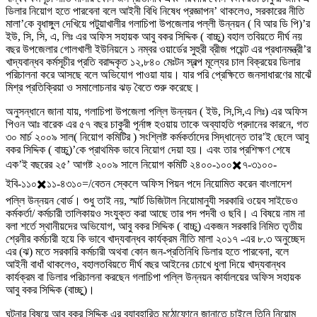
ডিলার নিয়োগ হতে পারবেনা বলে আইনী বিধি নিষেধ প্রজ্ঞাপন’ থাকলেও, সরকারের নীতি
মালা’কে বৃধাঙ্গুল দেখিয়ে পটুয়াখালীর গলাচিপা উপজেলার পল্লী উন্নয়ন ( বি আর ডি পি)’র
ইউ, সি, সি, এ, লিঃ এর অফিস সহায়ক আবু বকর সিদ্দিক ( বাচ্চু) বহাল তবিয়তে দীর্ঘ নয়
বছর উপজেলার গোলখালী ইউনিয়নে ১ নম্বর ওয়ার্ডের সুহুরী ব্রীজ পয়েন্ট এর প্রধানমন্ত্রী’র
খাদ্যবান্ধব কর্মসূচীর প্রতি বরাদ্দকৃত ১২,৮৪০ মেঃটন স্বল্প মূল্যের চাল বিক্রয়ের ডিলার
পরিচালনা করে আসছে বলে অভিযোগ পাওয়া যায়। যার পরি প্রেক্ষিতে জনসাধারণের মাঝেঁ
মিশ্র প্রতিক্রিয়া ও সমালোচনার ঝড় বৈতে শুরু করেছে।
অনুসন্ধানে জানা যায়, গলাচিপা উপজেলা পল্লি উন্নয়ন ( ইউ, সি,সি,এ লিঃ) এর অফিস
পিওন আঃ বারেক এর ৫৭ বছর চাকুরী পূর্নাঙ্গ হওয়ায় তাকে অব্যাহতি প্রদানের কারনে, গত
৩০ মার্চ ২০০৯ সাল( নিয়োগ কমিটির ) সংশ্লিষ্ট কর্মকর্তাদের সিদ্ধান্তে তার’ই ছেলে আবু
বকর সিদ্দিক ( বাচ্চু)’কে প্রাথমিক ভাবে নিয়োগ দেয়া হয়। এবং তার প্রশিক্ষণ শেষে
এক’ই বছরের ২৫’ আগষ্ট ২০০৯ সালে নিয়োগ কমিটি ২৪০০-১০০✖️৭-৩১০০-
ইবি-১১০✖️১১-৪৩১০=/বেতন স্কেলে অফিস পিয়ন পদে নিয়োমিত করেন বাংলাদেশ
পল্লি উন্নয়ন বোর্ড। শুধু তাই নয়, স্মার্ট ডিজিটাল নিয়োমানুযী সরকারি ওয়েব সাইডেও
কর্মকর্তা/ কর্মচারী তালিকায়ও সংযুক্ত করা আছে তার পদ পদবী ও ছবি। এ বিষয়ে নাম না
বলা শর্তে স্থানীয়দের অভিযোগ, আবু বকর সিদ্দিক ( বাচ্চু) একজন সরকারি নিমিত তৃতীয়
শ্রেনীর কর্মচারী হয়ে কি ভাবে খাদ্যবান্ধব কার্যক্রম নীতি মালা ২০১৭ -এর ৮.৩ অনুচ্ছেদ
এর (ঝ) মতে সরকারি কর্মচারী অথবা কোন জন-প্রতিনিধি ডিলার হতে পারবেনা, বলে
আইনী বাধাঁ থাকলেও, বহালতবিয়তে দীর্ঘ বছর আইনের চোখে ধুলা দিয়ে খাদ্যবান্ধব
কার্যক্রম বা ডিলার পরিচালনা করছেন গলাচিপা পল্লি উন্নয়ন কার্যালয়ের অফিস সহায়ক
আবু বকর সিদ্দিক (বাচ্ছু)।
ঘটনার বিষয়ে আবু বকর সিদ্দিক এর ব্যাবহারিত মুঠোফোনে জানাতে চাইলে তিনি নিয়োম