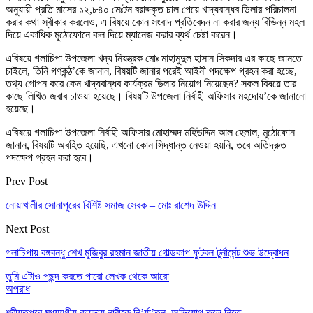
অনুযায়ী প্রতি মাসের ১২,৮৪০ মেঃটন বরাদ্দকৃত চাল পেয়ে খাদ্যবান্ধব ডিলার পরিচালনা
করার কথা স্বীকার করলেও, এ বিষয়ে কোন সংবাদ প্রতিবেদন না করার জন্য বিভিন্ন মহল
দিয়ে একাধিক মুঠোফোনে কল দিয়ে ম্যানেজ করার ব্যর্থ চেষ্টা করেন।
এবিষয়ে গলাচিপা উপজেলা খদ্য নিয়ন্ত্রক মোঃ মাহামুদুল হাসান সিকদার এর কাছে জানতে
চাইলে, তিনি গণকন্ঠ’কে জানান, বিষয়টি জানার পরেই আইনী পদক্ষেপ গ্রহন করা হচ্ছে,
তথ্য গোপন করে কেন খাদ্যবান্ধব কার্যক্রম ডিলার নিয়োগ নিয়েছেন? সকল বিষয়ে তার
কাছে লিখিত জবাব চাওয়া হয়েছে। বিষয়টি উপজেলা নির্বাহী অফিসার মহদোয়’কে জানানো
হয়েছে।
এবিষয়ে গলাচিপা উপজেলা নির্বাহী অফিসার মোহাম্মদ মহিউদ্দিন আল হেলাল, মুঠোফোন
জানান, বিষয়টি অবহিত হয়েছি, এখনো কোন সিদ্ধান্ত নেওয়া হয়নি, তবে অতিদ্রুত
পদক্ষেপ গ্রহন করা হবে।
Prev Post
নোয়াখালীর সোনাপুরের বিশিষ্ট সমাজ সেবক – মোঃ রাশেদ উদ্দিন
Next Post
গলাচিপায় বঙ্গবন্ধু শেখ মুজিবুর রহমান জাতীয় গোল্ডকাপ ফুটবল টুর্নামেন্ট শুভ উদ্বোধন
তুমি এটাও পছন্দ করতে পারো
লেখক থেকে আরো
অপরাধ
শরীয়তপুরে মধ্যযুগীয় কায়দায় নারীকে নি’র্যা’তন, অভিযোগ তুলে নিতে…