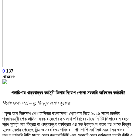
0
137
Share
গলাচিপায় খাদ্যবান্ধব কর্মসূচী ডিলার নিয়োগ পেলো সরকারি অফিসের কর্মচারী!
বিশেষ সংবাদদাতা – মু. জিল্লুর রহমান জুয়েলঃ
“ক্ষুদা হবে নিরুদ্দেশ শেখ হাসিনার বাংলাদেশ” শ্লোগান নিয়ে ২০১৬ সালে মাননীয়
প্রধানমন্ত্রী শেক হাসিনা সরকার দেশের ৫০ লাখ পরিবারের মাঝে নির্দিষ্ট ডিলারের মাধ্যমে
স্বল্প মূল্যে চাল বিক্রয় বা খাদ্যবান্ধব কার্যক্রম এর শুভ উদ্বোধন করার পর থেকে কিছুটা
হলেও রেহায় পেয়েছে নিন্ম ও মধ্যবিত্য পরিবার। পাশাপাশি সংশ্লিষ্ট মন্ত্রণালয় খাদ্য
বান্ধব কর্মসূচী নীতি মালায় কোন জনপ্রতিনিধি এবং সরকারি কোন কর্মকরতা চাকুরী জীবি এ