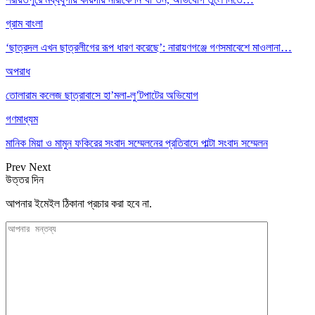
গ্রাম বাংলা
‘ছাত্রদল এখন ছাত্রলীগের রূপ ধারণ করেছে’: নারায়ণগঞ্জে গণসমাবেশে মাওলানা…
অপরাধ
তোলারাম কলেজ ছাত্রাবাসে হা’মলা-লু’টপাটের অভিযোগ
গণমাধ্যম
মানিক মিয়া ও মামুন ফকিরের সংবাদ সম্মেলনের প্রতিবাদে পাল্টা সংবাদ সম্মেলন
Prev
Next
উত্তর দিন
আপনার ইমেইল ঠিকানা প্রচার করা হবে না.