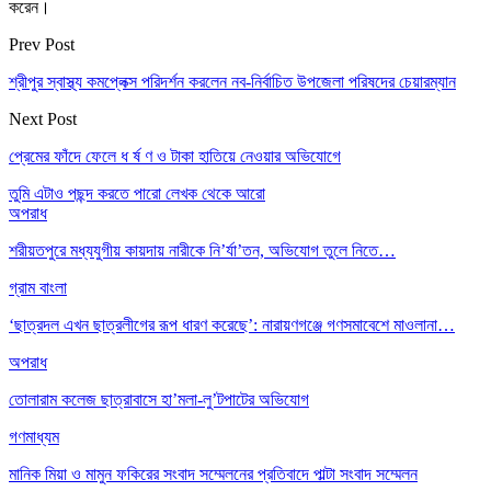
করেন।
Prev Post
শ্রীপুর স্বাস্থ্য কমপ্লেক্স পরিদর্শন করলেন নব-নির্বাচিত উপজেলা পরিষদের চেয়ারম্যান
Next Post
প্রেমের ফাঁদে ফেলে ধ র্ষ ণ ও টাকা হাতিয়ে নেওয়ার অভিযোগে
তুমি এটাও পছন্দ করতে পারো
লেখক থেকে আরো
অপরাধ
শরীয়তপুরে মধ্যযুগীয় কায়দায় নারীকে নি’র্যা’তন, অভিযোগ তুলে নিতে…
গ্রাম বাংলা
‘ছাত্রদল এখন ছাত্রলীগের রূপ ধারণ করেছে’: নারায়ণগঞ্জে গণসমাবেশে মাওলানা…
অপরাধ
তোলারাম কলেজ ছাত্রাবাসে হা’মলা-লু’টপাটের অভিযোগ
গণমাধ্যম
মানিক মিয়া ও মামুন ফকিরের সংবাদ সম্মেলনের প্রতিবাদে পাল্টা সংবাদ সম্মেলন