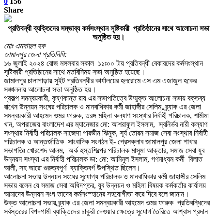
0
156
Share
প্রতিবন্ধী ব্যক্তিদের সম্ভাব্য কর্মসংস্থান সৃষ্টিকারী প্রতিষ্ঠানের সাথে আলোচনা সভা
অনুষ্ঠিত হয়।
মোঃ এমদাদুল হক
জামালপুর জেলা প্রতিনিধি:
১৬ জুলাই ২০২৪ রোজ মঙ্গলবার সকাল ১১ঃ০০ টায় প্রতিবন্ধী বেকারদের কর্মসংস্থান
সৃষ্টিকারী প্রতিষ্ঠানের সাথে মতবিনিময় সভা অনুষ্ঠিত হয়েছে।
জামালপুর চালাপাড়ায় সুইট প্রতিবন্ধীর কার্যালয়ের হলরোমে এস এম এজাজুল হকের
সঞ্চালনায় আলোচনা সভা অনুষ্ঠিত হয়।
প্রকল্প সমন্বয়কারী, কৃষ্ণকান্ত রায় এর সভাপতিত্বে উম্মুক্ত আলোচনা সভায় বক্তব্য
রাখেন উন্নয়ন সংঘের পরিচালক ও মানবাধিকার কর্মী জাহাঙ্গীর সেলিম, ব্র্যাক এর জেলা
সমন্বয়কারী আহমেদ ওমর ফারুক, তরঙ্গ মহিলা কল্যাণ সংস্থার নির্বাহী পরিচালক, শামীমা
খান, অপরাজেয় বাংলাদেশ এর ম্যানেজার মো: আশরাফুল ইসলাম, স্বনির্ভর নারী কল্যাণ
সংস্থার নির্বাহী পরিচালক সাজেদা পারভীন ঝিনুক, সূর্য তোরন সমাজ সেবা সংস্থার নির্বাহী
পরিচালক ও আন্তর্জাতিক সাংবাদিক সংগঠন ই- প্রেসক্লাব জামালপুর জেলা শাখার
সভাপতিঃ খোরশেদ আলম, অর্ক হস্তশিল্পের পরিচালক মাসুমা আক্তার, সমাজ সেবা যুব
উন্নয়ন সংস্থা এর নির্বাহী পরিচালক ডা: মো: আমিনুল ইসলাম, গণমাধ্যম কর্মী বিলাত
আলী, সহ আরো গুরুত্বপূর্ণ ব্যাক্তিবর্গ উপস্থিত ছিলেন।
আলোচনা সভায় উন্নয়ন সংঘের সুযোগ্য পরিচালক ও মানবাধিকার কর্মী জাহাঙ্গীর সেলিম
সভায় বলেন যে সমাজ সেবা অধিদপ্তর, যুব উন্নয়ন ও মহিলা বিষয়ক কর্মকর্তার কার্যালয়
আমাদের উন্নয়ন সংঘ তাদের কর্মসংস্হানের সহযোগীতা করে দিবে বলে জানান।
উক্ত আলোচনা সভায় ব্র্যাক এর জেলা সমন্বয়কারী আহমেদ ওমর ফারুক প্রতিবন্ধিদের
সর্বস্তরের বিপদগামী ব্যাক্তিদের চাকুরী দেওয়ার ক্ষেত্রে সুযোগ তৈরিতে আশ্বাস প্রদান