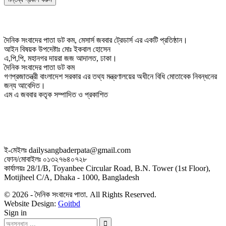
দৈনিক সংবাদের পাতা ডট কম, মেসার্স জববার ট্রেডার্স এর একটি প্রতিষ্ঠান।
আইন বিষয়ক উপদেষ্টাঃ মোঃ ইকবাল হোসেন
এ,পি,পি, মহানগর দায়রা জজ আদালত, ঢাকা।
দৈনিক সংবাদের পাতা ডট কম
গণপ্রজাতন্ত্রী বাংলাদেশ সরকার এর তথ্য মন্ত্রণালয়ের অধীনে বিধি মোতাবেক নিবন্ধনের
জন্য আবেদিত।
এম এ জববার কতৃক সম্পাদিত ও প্রকাশিত
ই-মেইলঃ dailysangbaderpata@gmail.com
ফোন/মোবাইলঃ ০১৩২৭৬৪০৭২৮
কার্যালয়ঃ 28/1/B, Toyanbee Circular Road, B.N. Tower (1st Floor),
Motijheel C/A, Dhaka - 1000, Bangladesh
© 2026 - দৈনিক সংবাদের পাতা. All Rights Reserved.
Website Design:
Goitbd
Sign in