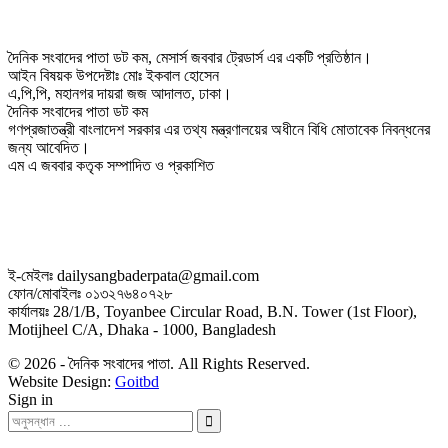
দৈনিক সংবাদের পাতা ডট কম, মেসার্স জববার ট্রেডার্স এর একটি প্রতিষ্ঠান।
আইন বিষয়ক উপদেষ্টাঃ মোঃ ইকবাল হোসেন
এ,পি,পি, মহানগর দায়রা জজ আদালত, ঢাকা।
দৈনিক সংবাদের পাতা ডট কম
গণপ্রজাতন্ত্রী বাংলাদেশ সরকার এর তথ্য মন্ত্রণালয়ের অধীনে বিধি মোতাবেক নিবন্ধনের
জন্য আবেদিত।
এম এ জববার কতৃক সম্পাদিত ও প্রকাশিত
ই-মেইলঃ dailysangbaderpata@gmail.com
ফোন/মোবাইলঃ ০১৩২৭৬৪০৭২৮
কার্যালয়ঃ 28/1/B, Toyanbee Circular Road, B.N. Tower (1st Floor),
Motijheel C/A, Dhaka - 1000, Bangladesh
© 2026 - দৈনিক সংবাদের পাতা. All Rights Reserved.
Website Design:
Goitbd
Sign in