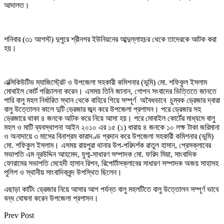
আদালত।
শনিবার (৩১ আগস্ট) দুপুরে শ্রীনগর ইউনিয়নের আব্দুল্লাহচর থেকে তাদেরকে আটক করা
হয়।
এক্সিকিউটিভ ম্যাজিস্ট্রেট ও উপজেলা সহকারী কমিশনার (ভূমি) মো. শফিকুল ইসলাম
মোবাইল কোর্ট পরিচালনা করেন। এসময় তিনি জানান, গোপন সংবাদের ভিত্তিতে জানতে
পারি বালু মহল নির্ধারিত স্থান থেকে বাহিরে গিয়ে সম্পূর্ণ অবৈধভাবে চুম্বক ড্রেজার দ্বারা
বালু উত্তোলন কালে দুটি ড্রেজার জব্দ করে উপজেলা প্রশাসন। পরে ড্রেজার সহ
ড্রেজারে থাকা ৪ জনকে আটক করে নিয়ে আসা হয়। পরে মোবাইল কোর্টের মাধ্যমে বালু
মহল ও মাটি ব্যবস্থাপনা আইন ২০১০ এর ১৫ (১) ধারায় ৪ জনকে ১০ লক্ষ টাকা জরিমানা
ও অনাদায়ে ৩ মাসের বিনাশ্রম কারাদণ্ড প্রদান করে উপজেলা সহকারী কমিশনার (ভূমি)
মো. শফিকুল ইসলাম। এসময় রায়পুরা থানার উপ-পরিদর্শক রাতুল হাসান, প্রেসক্লাবের
সভাপতি এম নূরউদ্দিন আহমেদ, যুগ্ম-সাধারণ সম্পাদক মো. ফরিদ মিয়া, সাংবাদিক
ফোরামের সভাপতি মেহেদী হাসান রিপন, রিপোর্টাসক্লাবের সাধারণ সম্পাদক অজয় সাহাসহ
পুলিশ ও স্থানীয় সাংবাদিকবৃন্দ উপস্থিত ছিলেন।
এছাড়া কাটিং ড্রেজার নিয়ে আসার আগ পর্যন্ত বালু মহলটিতে বালু উত্তোলন সম্পূর্ণ ভাবে
বন্ধ ঘোষনা করেন উপজেলা প্রশাসন।
Prev Post