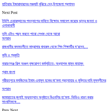
হাতিয়ায় ইজারাদারদের লঞ্চঘাট বুঝিয়ে দেন,উপজেলা প্রশাসন
Next Post
ইউপি চেয়ারম্যানের পদত্যাগের দাবিতে বিক্ষোভ সমাবেশ করেছে ছাত্র জনতা ও
এলাকাবাসী
তুমি এটাও পছন্দ করতে পারো
লেখক থেকে আরো
অপরাধ
রাজধানীর কদমতলীতে মাদ্রাসার বাথরুম থেকে শিশু শিক্ষার্থীর ম’রদেহ…
কৃষি ও প্রকৃতি
নারায়ণগঞ্জ শিল্প অঞ্চল বৃক্ষরোপণ কর্মসূচিতে- অধ্যাপক মামুন মাহামুদ
গ্রাম বাংলা
শরীয়তপুরে মসজিদের ইমাম এনামুল হকের মা’মলা প্রত্যাহার ও মুক্তির দাবি মুসল্লীদের
অপরাধ
জামায়াতের জুলাই অভ্যুত্থান অনুষ্ঠানে বিএনপির হা’মলা, ভিডিও ধারণ করার
সাংবাদিককে…
Prev
Next