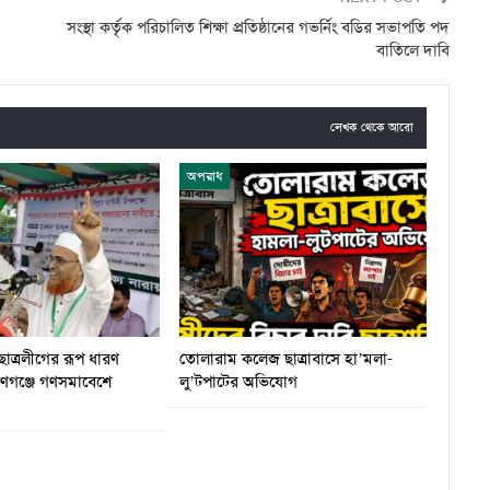
সংস্থা কর্তৃক পরিচালিত শিক্ষা প্রতিষ্ঠানের গভর্নিং বডির সভাপতি পদ
বাতিলে দাবি
লেখক থেকে আরো
অপরাধ
ছাত্রলীগের রূপ ধারণ
তোলারাম কলেজ ছাত্রাবাসে হা’মলা-
য়ণগঞ্জে গণসমাবেশে
লু’টপাটের অভিযোগ