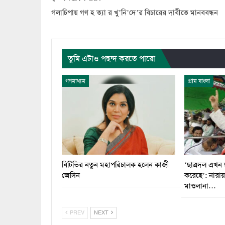
গলাচিপায় গণ হ ত্যা র খু’নি’দে’র বিচারের দাবীতে মানববন্ধন
তুমি এটাও পছন্দ করতে পারো
গণমাধ্যম
গ্রাম বাংলা
বিটিভির নতুন মহাপরিচালক হলেন কাজী
‘ছাত্রদল এখন 
জেসিন
করেছে’: নারা
মাওলানা…
PREV
NEXT