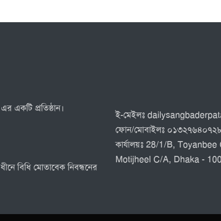
এর একটি প্রতিষ্ঠান।
ই-মেইলঃ dailysangbaderp
ফোন/মোবাইলঃ ০১৩২৭৬৪০৭২
কার্যালয়ঃ 28/1/B, Toyanbee 
Motijheel C/A, Dhaka - 10
র অধীনে বিধি মোতাবেক নিবন্ধনের