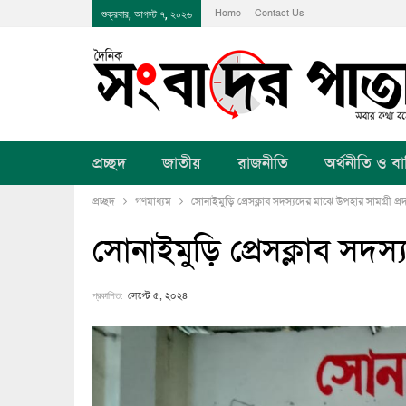
Home
Contact Us
শুক্রবার, আগস্ট ৭, ২০২৬
প্রচ্ছদ
জাতীয়
রাজনীতি
অর্থনীতি ও বানি
প্রচ্ছদ
গণমাধ্যম
সোনাইমুড়ি প্রেসক্লাব সদস্যদের মাঝে উপহার সামগ্রী প্র
সোনাইমুড়ি প্রেসক্লাব সদস
প্রকাশিত:
সেপ্টে ৫, ২০২৪