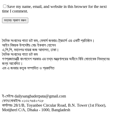
Save my name, email, and website in this browser for the next
time I comment.
দৈনিক সংবাদের পাতা ডট কম, মেসার্স জববার ট্রেডার্স এর একটি প্রতিষ্ঠান।
আইন বিষয়ক উপদেষ্টাঃ মোঃ ইকবাল হোসেন
এ,পি,পি, মহানগর দায়রা জজ আদালত, ঢাকা।
দৈনিক সংবাদের পাতা ডট কম
গণপ্রজাতন্ত্রী বাংলাদেশ সরকার এর তথ্য মন্ত্রণালয়ের অধীনে বিধি মোতাবেক নিবন্ধনের
জন্য আবেদিত।
এম এ জববার কতৃক সম্পাদিত ও প্রকাশিত
ই-মেইলঃ dailysangbaderpata@gmail.com
ফোন/মোবাইলঃ ০১৩২৭৬৪০৭২৮
কার্যালয়ঃ 28/1/B, Toyanbee Circular Road, B.N. Tower (1st Floor),
Motijheel C/A, Dhaka - 1000, Bangladesh