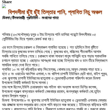
Share
বিপদসীমা ছুঁই ছুঁই তিস্তার পানি, প্লাবিত নিচু অঞ্চল
ডিমলা (নীলফামারী) প্রতিনিধি – সংবাদের পাতা:
শনিবার (২৮সেপ্টেম্বর) দুপুর ৩ টায় তিস্তার পানি ডালিয়া পয়েন্টে বিপৎসীমার ০৫
সেন্টিমিটার নিচ দিয়ে প্রবাহ রেকর্ড করা হয়।
এর ফলে তিস্তার চরাঞ্চল ও নিম্নাঞ্চল প্লাবিত হয়েছে। গত দুইদিনে টানা বৃষ্টিতে
তিস্তার চরে কৃষকের ফসল তলিয়ে গেছে। কৃষকের ধান, মরিচসহ শীতকালীন আগাম
সবজি পানিতে তলিয়ে গেছে। চরাঞ্চলে থাকা সাধারণ মানুষ পানিবন্দি হয়ে পড়ায় স্বাভাবিক
চলাচল ব্যাহত হচ্ছে। এছাড়াও আশঙ্কা করা হচ্ছে তিস্তার বাম ও ডান তীরে নিম্নাঞ্চলে
সাময়িক বন্যা দেখা দিতে পারে।
প্লাবিত ১০ নং পূর্ব খড়িবাড়ির ঝাড় সিংহেশ্বর, খোকার চড়,আবুল মেম্বার পাড়া হয়ে ১
হতে ৫ নং ওয়ার্ডের আংশিক এলাকা,৭ নং খালিশা চাপানী ইউনিয়ন ছোট খাতা, বাইশ পুকুর,
এবং ঝুনাগাছ চাপানী ইউনিয়নের ছাতুনামা ও ভেন্ডাবাড়ীএলাকা পরিদর্শন করেন ডিমলা
উপজেলা নির্বাহী কর্মকর্তা উম্মে সালমা।
তার সঙ্গে ছিলেন,ইউপি চেয়ারম্যান আঃ লতিফ খান অধ্যক্ষ জনতা ডিগ্রি কলেজ,
উপজেলা প্রকল্প বাস্তবায়ন কর্মকর্তা মেজবাহুর রহমান, জনস্বাস্থ্য কর্মকর্তা মো.তুহিন
হাসান বিশ্বাস প্রমূখ।
ডিমলা উপজেলার ৮ নং ঝুনাগাছ চাপানী ইউনিয়ন ছাতুনামা ও ভেন্ডাবাড়ী এলাকার মেম্বার
আঃ রাজ্জাক বলেন শুক্রবার রাত থেকে পানি বাড়তে শুরু করেছে। ইতিমধ্যে বাড়িঘরে পানি
ঢুকেছে। রাস্তাতেও পানি উঠেছে। ঠিকমতো চলাচল করতেও পারছি না। শুকনো খাবার