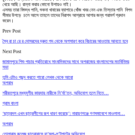
খেয়ে আছি। রান্না করার কোনো উপায়ও নাই।
এসময় তারা বিশুদ্ধ পানি, শুকনা খাবারের ব্যাপারে খোঁজ খবর নেন এবং তিস্তার পানি বিপদ
সীমার উপড়ে চলে আসে তাহলে তাদের নিরাপদ আশ্রায়ে আশার জন্য পরামর্শ প্রদান
করেন।
Prev Post
স্বৈ রা চা রে র দোসরদের দ্রুত পদ থেকে অপসারণ করে বিচারের আওতায় আনতে হবে
Next Post
জামালপুরে শিশু পাচার প্রতিরোধে সাংবাদিকদের সাথে অপরাজেয় বাংলাদেশের মতবিনিময়
সভা
তুমি এটাও পছন্দ করতে পারো
লেখক থেকে আরো
অপরাধ
শরীয়তপুরে মধ্যযুগীয় কায়দায় নারীকে নি’র্যা’তন, অভিযোগ তুলে নিতে…
গ্রাম বাংলা
‘ছাত্রদল এখন ছাত্রলীগের রূপ ধারণ করেছে’: নারায়ণগঞ্জে গণসমাবেশে মাওলানা…
অপরাধ
তোলারাম কলেজ ছাত্রাবাসে হা’মলা-লু’টপাটের অভিযোগ