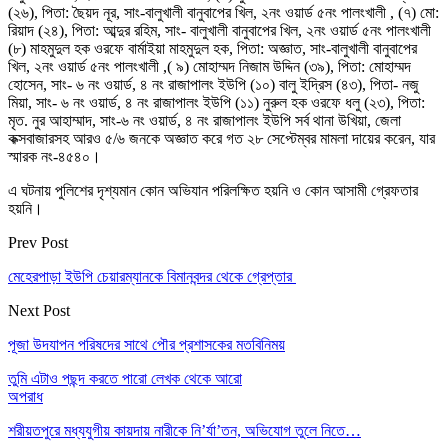
(২৬), পিতা: ছৈয়দ নূর, সাং-বালুখালী বানুবাপের খিল, ২নং ওয়ার্ড ৫নং পালংখালী , (৭) মো:
রিয়াদ (২৪), পিতা: আব্দুর রহিম, সাং- বালুখালী বানুবাপের খিল, ২নং ওয়ার্ড ৫নং পালংখালী
(৮) মাহমুদুল হক ওরফে বার্মাইয়া মাহমুদুল হক, পিতা: অজ্ঞাত, সাং-বালুখালী বানুবাপের
খিল, ২নং ওয়ার্ড ৫নং পালংখালী ,( ৯) মোহাম্মদ নিজাম উদ্দিন (৩৯), পিতা: মোহাম্মদ
হোসেন, সাং- ৬ নং ওয়ার্ড, ৪ নং রাজাপালং ইউপি (১০) বালু ইদ্রিস (৪৩), পিতা- নজু
মিয়া, সাং- ৬ নং ওয়ার্ড, ৪ নং রাজাপালং ইউপি (১১) নুরুল হক ওরফে ধলু (২৩), পিতা:
মৃত. নুর আহাম্মাদ, সাং-৬ নং ওয়ার্ড, ৪ নং রাজাপালং ইউপি সর্ব থানা উখিয়া, জেলা
কক্সবাজারসহ আরও ৫/৬ জনকে অজ্ঞাত করে গত ২৮ সেপ্টেম্বর মামলা দায়ের করেন, যার
স্মারক নং-৪৫৪০।
এ ঘটনায় পুলিশের দৃশ্যমান কোন অভিযান পরিলক্ষিত হয়নি ও কোন আসামী গ্রেফতার
হয়নি।
Prev Post
মেহেরপাড়া ইউপি চেয়ারম্যানকে বিমানবন্দর থেকে গ্রেপ্তার
Next Post
পূজা উদযাপন পরিষদের সাথে পৌর প্রশাসকের মতবিনিময়
তুমি এটাও পছন্দ করতে পারো
লেখক থেকে আরো
অপরাধ
শরীয়তপুরে মধ্যযুগীয় কায়দায় নারীকে নি’র্যা’তন, অভিযোগ তুলে নিতে…