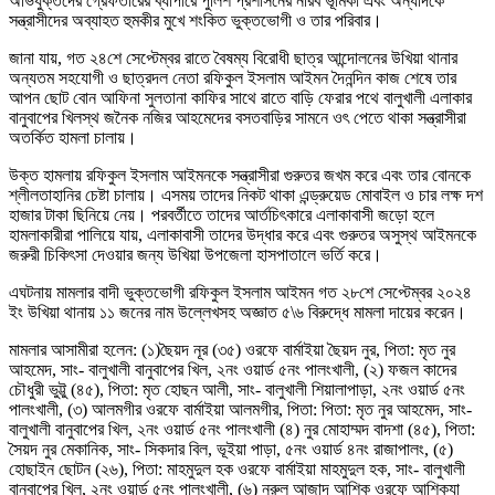
অভিযুক্তদের গ্রেফতারের ব্যাপারে পুলিশ প্রশাসনের নীরব ভূমিকা এবং অন্যদিকে
সন্ত্রাসীদের অব্যাহত হুমকীর মুখে শংকিত ভুক্তভোগী ও তার পরিবার।
জানা যায়, গত ২৪শে সেপ্টেম্বর রাতে বৈষম্য বিরোধী ছাত্র আন্দোলনের উখিয়া থানার
অন্যতম সহযোগী ও ছাত্রদল নেতা রফিকুল ইসলাম আইমন দৈনন্দিন কাজ শেষে তার
আপন ছোট বোন আফিনা সুলতানা কাফির সাথে রাতে বাড়ি ফেরার পথে বালুখালী এলাকার
বানুবাপের খিলস্থ জনৈক নজির আহমেদের বসতবাড়ির সামনে ওৎ পেতে থাকা সন্ত্রাসীরা
অতর্কিত হামলা চালায়।
উক্ত হামলায় রফিকুল ইসলাম আইমনকে সন্ত্রাসীরা গুরুতর জখম করে এবং তার বোনকে
শ্লীলতাহানির চেষ্টা চালায়। এসময় তাদের নিকট থাকা এন্ড্রুয়েড মোবাইল ও চার লক্ষ দশ
হাজার টাকা ছিনিয়ে নেয়। পরবর্তীতে তাদের আর্তচিৎকারে এলাকাবাসী জড়ো হলে
হামলাকারীরা পালিয়ে যায়, এলাকাবাসী তাদের উদ্ধার করে এবং গুরুতর অসুস্থ আইমনকে
জরুরী চিকিৎসা দেওয়ার জন্য উখিয়া উপজেলা হাসপাতালে ভর্তি করে।
এঘটনায় মামলার বাদী ভুক্তভোগী রফিকুল ইসলাম আইমন গত ২৮শে সেপ্টেম্বর ২০২৪
ইং উখিয়া থানায় ১১ জনের নাম উল্লেখসহ অজ্ঞাত ৫\৬ বিরুদ্ধে মামলা দায়ের করেন।
মামলার আসামীরা হলেন: (১)ছৈয়দ নূর (৩৫) ওরফে বার্মাইয়া ছৈয়দ নুর, পিতা: মৃত নুর
আহমেদ, সাং- বালুখালী বানুবাপের খিল, ২নং ওয়ার্ড ৫নং পালংখালী, (২) ফজল কাদের
চৌধুরী ভুট্টু (৪৫), পিতা: মৃত হোছন আলী, সাং- বালুখালী শিয়ালাপাড়া, ২নং ওয়ার্ড ৫নং
পালংখালী, (৩) আলমগীর ওরফে বার্মাইয়া আলমগীর, পিতা: পিতা: মৃত নুর আহমেদ, সাং-
বালুখালী বানুবাপের খিল, ২নং ওয়ার্ড ৫নং পালংখালী (৪) নুর মোহাম্মদ বাদশা (৪৫), পিতা:
সৈয়দ নুর মেকানিক, সাং- সিকদার বিল, ভূইয়া পাড়া, ৫নং ওয়ার্ড ৪নং রাজাপালং, (৫)
হোছাইন ছোটন (২৬), পিতা: মাহমুদুল হক ওরফে বার্মাইয়া মাহমুদুল হক, সাং- বালুখালী
বানুবাপের খিল, ২নং ওয়ার্ড ৫নং পালংখালী, (৬) নুরুল আজাদ আশিক ওরফে আশিক্যা