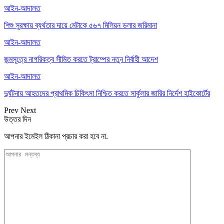
আইন-আদালত
শিশু সুরক্ষায় ব্যর্থতার দায়ে মেটাকে ৫৬৭ মিলিয়ন ডলার জরিমানা
আইন-আদালত
জন্মসূত্রে নাগরিকত্ব সীমিত করতে ট্রাম্পের নতুন নির্বাহী আদেশ
আইন-আদালত
দুর্ঘটনায় আহতদের প্রাথমিক চিকিৎসা নিশ্চিত করতে সার্কুলার জারির নির্দেশ হাইকোর্টের
Prev
Next
উত্তর দিন
আপনার ইমেইল ঠিকানা প্রচার করা হবে না.