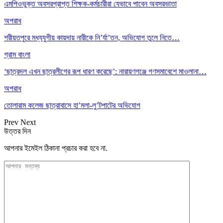
এমপিওভুক্ত অবসরপ্রাপ্ত শিক্ষক-কর্মচারীরা যেভাবে পাবেন অবসরভাতা
অপরাধ
শরীয়তপুরে মধ্যযুগীয় কায়দায় নারীকে নি’র্যা’তন, অভিযোগ তুলে নিতে…
গ্রাম বাংলা
‘ছাত্রদল এখন ছাত্রলীগের রূপ ধারণ করেছে’: নারায়ণগঞ্জে গণসমাবেশে মাওলানা…
অপরাধ
তোলারাম কলেজ ছাত্রাবাসে হা’মলা-লু’টপাটের অভিযোগ
Prev
Next
উত্তর দিন
আপনার ইমেইল ঠিকানা প্রচার করা হবে না.