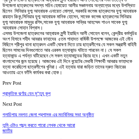
উপজেলা ছাত্রদলের সদস্য সচিব হেমায়েত আলীর সঞ্চালনায় অন্যান্যের মধ্যে উপস্থিত
ছিলেন সিনিয়ার যুগ্ম আহবায়ক এনায়েত মোল্যা, সরকারি কলেজ ছাত্রদলের যুগ্ম আহবায়ক
রায়হান রিংকু,সিনিয়ার যুগ্ম আহবায়ক মানিক হোসেন, সাবেক কলেজ ছাত্রদলের সিনিয়ার
যুগ্ম আহবায়ক মামুনুর রশিদ,সাবেক যুগ্ম আহবায়ক সাব্বির আহম্মেদ শাওন সাবেক যুগ্ম
আহবায়ক সোহান বিশ্বাস।
এসময় উপজেলা ছাত্রদলের আহ্বায়ক মুন্সী ইয়াছিন আলী সোহেল বলেন, কেন্দ্রীয় কর্মসূচির
অংশ হিসাবে শহীদ আবরার ফাহাদের ৫তম শাহাদত বার্ষিকী উপলক্ষে আজকের এই মৌন
মিছিলে শ্রীপুর থানা ছাত্রদল একটি ঘোষণা দিতে চায় ছাত্রলীগের যে সকল সন্ত্রাসী বাহিনী
ছিলেন সামনের দিনগুলোতে আর এরকম হত্যাকান্ড ঘটাতে পারবেন না। যে সকল
হত্যাকান্ড এ পর্যন্ত ঘটিয়েছেন সে সকল হত্যাকান্ডের বিচার হবে। এখন একটি নতুন
বাংলাদেশের জন্ম হয়েছে। আজকের এই দিনে বুয়েটের মেধাবী শিক্ষার্থী আবরার ফাহাদকে
হত্যা করেছিলো ছাত্রলীগের খুনিরা। এই হত্যায় যারা জড়িত তাদের দ্রুত বিচারের
আওতায় এনে ফাঁসি কার্যকর করা হোক।
Prev Post
প্রাকৃতিক ঝর্ণায় যেন মৃ”ত্যু কূপ
Next Post
গলাচিপায় নবগত জেলা প্রশাসক এর মতবিনিময় সভা অনুষ্ঠিত
তুমি এটাও পছন্দ করতে পারো
লেখক থেকে আরো
জাতীয়