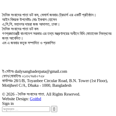
দৈনিক সংবাদের পাতা ডট কম, মেসার্স জববার ট্রেডার্স এর একটি প্রতিষ্ঠান।
আইন বিষয়ক উপদেষ্টাঃ মোঃ ইকবাল হোসেন
এ,পি,পি, মহানগর দায়রা জজ আদালত, ঢাকা।
দৈনিক সংবাদের পাতা ডট কম
গণপ্রজাতন্ত্রী বাংলাদেশ সরকার এর তথ্য মন্ত্রণালয়ের অধীনে বিধি মোতাবেক নিবন্ধনের
জন্য আবেদিত।
এম এ জববার কতৃক সম্পাদিত ও প্রকাশিত
ই-মেইলঃ dailysangbaderpata@gmail.com
ফোন/মোবাইলঃ ০১৩২৭৬৪০৭২৮
কার্যালয়ঃ 28/1/B, Toyanbee Circular Road, B.N. Tower (1st Floor),
Motijheel C/A, Dhaka - 1000, Bangladesh
© 2026 - দৈনিক সংবাদের পাতা. All Rights Reserved.
Website Design:
Goitbd
Sign in