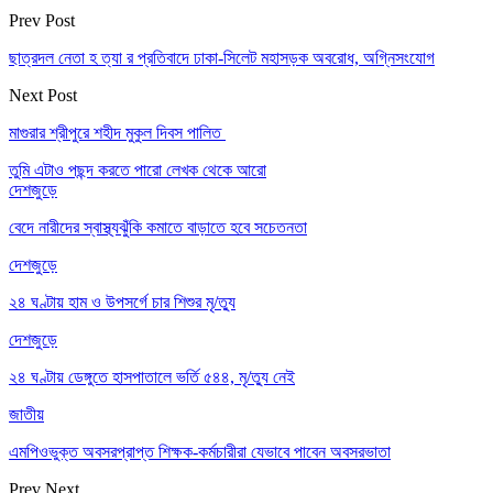
Prev Post
ছাত্রদল নেতা হ ত্যা র প্রতিবাদে ঢাকা-সিলেট মহাসড়ক অবরোধ, অগ্নিসংযোগ
Next Post
মাগুরার শ্রীপুরে শহীদ মুকুল দিবস পালিত
তুমি এটাও পছন্দ করতে পারো
লেখক থেকে আরো
দেশজুড়ে
বেদে নারীদের স্বাস্থ্যঝুঁকি কমাতে বাড়াতে হবে সচেতনতা
দেশজুড়ে
২৪ ঘণ্টায় হাম ও উপসর্গে চার শিশুর মৃ/ত্যু
দেশজুড়ে
২৪ ঘণ্টায় ডেঙ্গুতে হাসপাতালে ভর্তি ৫৪৪, মৃ/ত্যু নেই
জাতীয়
এমপিওভুক্ত অবসরপ্রাপ্ত শিক্ষক-কর্মচারীরা যেভাবে পাবেন অবসরভাতা
Prev
Next