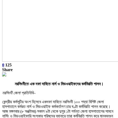
0
125
Share
নরসিংদীতে এক দফা দাবিতে নার্স ও মিডওয়াইফদের কর্মবিরতি পালন।
নরসিংদী জেলা প্রতিনিধি–
কেন্দ্রীয় কর্মসূচীর অংশ হিসেবে একদফা দাবিতে নরসিংদী ১০০ শয্যা বিশিষ্ট জেলা
হাসপাতালে কর্মরত নার্স ও মিডওয়াইফ কর্মকর্তাগণ চার ঘণ্টা কর্মবিরতি পালন করেছে।
আজ মঙ্গলবার (৮ অক্টোবর) সকাল ৯টা থেকে দুপুর ১টা পর্যন্ত জেলা হাসপাতালের সামনে
নার্সিং ও মিডওয়াইফারি সংস্কার পরিষদের ব্যানারে তারা কর্মবিরতি পালন করে মানববন্ধন