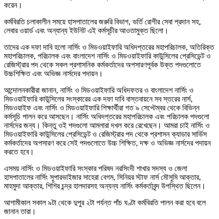
করেন।
কর্মবিরতি চলাকালীন সময়ে হাসপাতালের জরুরি বিভাগ, ভর্তি রোগীর সেবা প্রদান সহ,
লেবার ওয়ার্ড এবং অন্যান্য ইউনিট এই কর্মসূচীর আওতামুক্ত ছিলো।
তাদের এক দফা দাবি হলো নার্সিং ও মিডওয়াইফারি অধিদপ্তরের মহাপরিচালক, অতিরিক্ত
মহাপরিচালক, পরিচালক এবং বাংলাদেশ নার্সিং ও মিডওয়াইফারি কাউন্সিলের প্রেসিডেন্ট ও
রেজিস্ট্রার পদ থেকে সকল প্রশাসনিক কর্মকর্তাদের অপসারণপূর্বক উক্ত পদগুলোতে
উচ্চশিক্ষিত এবং অভিজ্ঞ নার্সদের পদায়ন।
আন্দোলনকারীরা জানান, নার্সিং ও মিডওয়াইফারি অধিদফতর ও বাংলাদেশ নার্সিং ও
মিডওয়াইফারি কাউন্সিলের সংস্কারের এক দফা দাবি বাস্তবায়নে সব স্তরের নার্স,
মিডওয়াইফ এবং নার্সিং ও মিডওয়াইফারি শিক্ষার্থীরা গত ৯ সেপ্টেম্বর থেকে বিভিন্ন
কর্মসূচি পালন করে আসছেন। নার্সিং অধিদপ্তরের মহাপরিচালক এবং পরিচালক পদগুলো
নার্সদের জন্য। কিন্তু ওই পদগুলো আমলারা দখল করে রেখেছেন। আমরা চাই নার্সিং ও
মিডওয়াইফারি কাউন্সিলের প্রেসিডেন্ট ও রেজিস্ট্রার পদ থেকে প্রশাসন ক্যাডার সার্ভিস
কর্মকর্তাদের অপসারণ করে সেই পদগুলোতে উচ্চ শিক্ষিত, দক্ষ ও অভিজ্ঞ নার্সদের পদায়ন
করতে হবে।
এসময় নার্সিং ও মিডওয়াইফারি সংস্কার পরিষদ নরসিংদী শাখার সদস্য ও জেলা
হাসপাতালের নার্সিং সুপারভাইজার সাহেরা বেগম, সিনিয়র স্টাফ নার্স মৌসুমি আক্তার,
মাহমুদা আক্তার, শিশির চন্দ্র হালদারসহ অন্যন্য নার্সিং কর্মকর্তাবৃন্দ উপস্থিত ছিলেন।
আগামীকাল সকাল ৯টা থেকে দুপুর ২টা পর্যন্ত পাঁচ ঘণ্টা কর্মবিরতি পালন করা হবে বলে
জানান তারা।