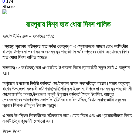
0
174
Share
রায়পুরায় বিশ্ব হাত ধোয়া দিবস পালিত
সাদ্দাম উদ্দিন রাজ – সংবাদের পাতা:
“স্বাস্থ্য সুরক্ষায় পরিস্কার হাত সর্বদা গুরুত্বপূর্ণ”এ স্লোগানকে সামনে রেখে নরসিংদীর
রায়পুরা উপজেলা প্রশাসন ও জনস্বাস্থ্য প্রকৌশল অধিদপ্তরের যৌথ আয়োজনে বিশ্ব
হাত ধোয়া দিবস পালিত হয়েছে।
মঙ্গলবার(১৫ অক্টোবর)বেলা এগারোটায় উপজেলা বিয়াম ল্যাবরেটরী স্কুল মাঠে এ অনুষ্ঠান
হয়।
অনুষ্টানে উপজেলা নির্বাহী কর্মকর্তা মো:ইকবাল হাসান সভাপতিত্ব করেন।সভায় বক্তব্য
রাখেন উপজেলা সহকারী কমিশনার(ভূমি)শফিকুল ইসলাম, উপজেলা জনস্বাস্থ্য প্রকৌশলী
মো:সামালগীর আলম,উপজেলা পল্লী উন্নয়ন কর্মকর্তা সৈয়দ ইয়াসিন, রায়পুরা
প্রেসক্লাবের ভারপ্রাপ্ত সভাপতি ইঞ্জিনিয়ার ফরিদ উদ্দিন, বিয়াম ল্যাবরেটারি স্কুলের
প্রধান শিক্ষক রফিকুল ইসলাম প্রমুখ।
এ সময় উপস্থিত শিক্ষার্থীদের সঠিকভাবে হাত ধোয়ার নিয়ম এবং এর প্রয়োজনীয়তা বিষয়ে
একটি চিত্র প্রদর্শনী দেখানো হয়।
Prev Post