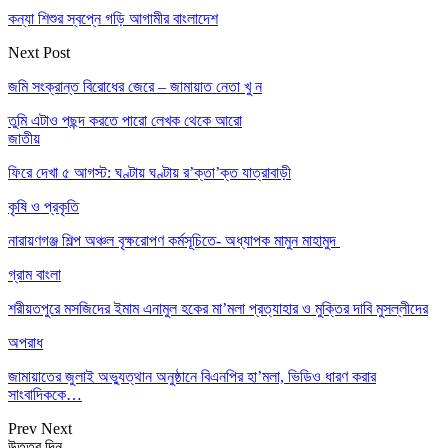
কন্যা শিশুর স্বপ্নে গড়ি আগামীর বাংলাদেশ
Next Post
জমি সংক্রান্ত বিরোধের জেরে – জামায়াত নেতা খু ন
তুমি এটাও পছন্দ করতে পারো
লেখক থেকে আরো
জাতীয়
ফিরে দেখা ৫ আগস্ট: ঘণ্টায় ঘণ্টায় র’ক্তা’ক্ত যাত্রাবাড়ী
কৃষি ও প্রকৃতি
নারায়ণগঞ্জ শিল্প অঞ্চল বৃক্ষরোপণ কর্মসূচিতে- অধ্যাপক মামুন মাহামুদ
গ্রাম বাংলা
শরীয়তপুরে মসজিদের ইমাম এনামুল হকের মা’মলা প্রত্যাহার ও মুক্তির দাবি মুসল্লীদের
অপরাধ
জামায়াতের জুলাই অভ্যুত্থান অনুষ্ঠানে বিএনপির হা’মলা, ভিডিও ধারণ করার
সাংবাদিককে…
Prev
Next
উত্তর দিন