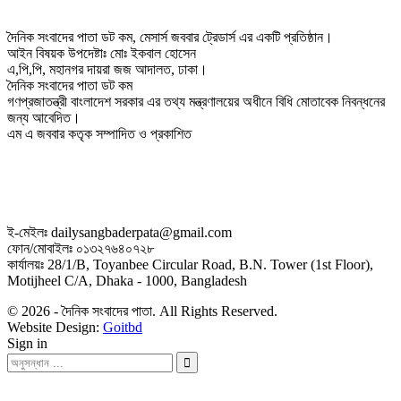
দৈনিক সংবাদের পাতা ডট কম, মেসার্স জববার ট্রেডার্স এর একটি প্রতিষ্ঠান।
আইন বিষয়ক উপদেষ্টাঃ মোঃ ইকবাল হোসেন
এ,পি,পি, মহানগর দায়রা জজ আদালত, ঢাকা।
দৈনিক সংবাদের পাতা ডট কম
গণপ্রজাতন্ত্রী বাংলাদেশ সরকার এর তথ্য মন্ত্রণালয়ের অধীনে বিধি মোতাবেক নিবন্ধনের
জন্য আবেদিত।
এম এ জববার কতৃক সম্পাদিত ও প্রকাশিত
ই-মেইলঃ dailysangbaderpata@gmail.com
ফোন/মোবাইলঃ ০১৩২৭৬৪০৭২৮
কার্যালয়ঃ 28/1/B, Toyanbee Circular Road, B.N. Tower (1st Floor),
Motijheel C/A, Dhaka - 1000, Bangladesh
© 2026 - দৈনিক সংবাদের পাতা. All Rights Reserved.
Website Design:
Goitbd
Sign in