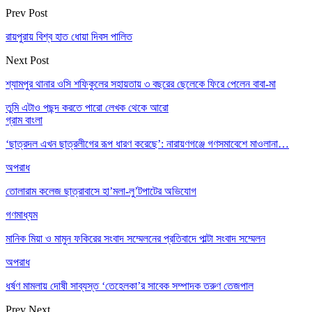
Prev Post
রায়পুরায় বিশ্ব হাত ধোয়া দিবস পালিত
Next Post
শ্যামপুর থানার ওসি শফিকুলের সহায়তায় ৩ বছরের ছেলেকে ফিরে পেলেন বাবা-মা
তুমি এটাও পছন্দ করতে পারো
লেখক থেকে আরো
গ্রাম বাংলা
‘ছাত্রদল এখন ছাত্রলীগের রূপ ধারণ করেছে’: নারায়ণগঞ্জে গণসমাবেশে মাওলানা…
অপরাধ
তোলারাম কলেজ ছাত্রাবাসে হা’মলা-লু’টপাটের অভিযোগ
গণমাধ্যম
মানিক মিয়া ও মামুন ফকিরের সংবাদ সম্মেলনের প্রতিবাদে পাল্টা সংবাদ সম্মেলন
অপরাধ
ধর্ষণ মামলায় দোষী সাব্যস্ত ‘তেহেলকা’র সাবেক সম্পাদক তরুণ তেজপাল
Prev
Next