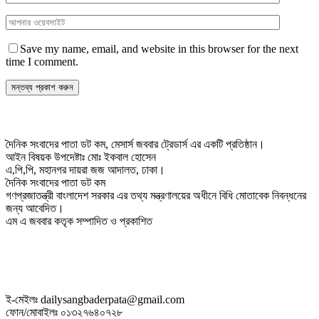
Save my name, email, and website in this browser for the next
time I comment.
দৈনিক সংবাদের পাতা ডট কম, মেসার্স জববার ট্রেডার্স এর একটি প্রতিষ্ঠান।
আইন বিষয়ক উপদেষ্টাঃ মোঃ ইকবাল হোসেন
এ,পি,পি, মহানগর দায়রা জজ আদালত, ঢাকা।
দৈনিক সংবাদের পাতা ডট কম
গণপ্রজাতন্ত্রী বাংলাদেশ সরকার এর তথ্য মন্ত্রণালয়ের অধীনে বিধি মোতাবেক নিবন্ধনের
জন্য আবেদিত।
এম এ জববার কতৃক সম্পাদিত ও প্রকাশিত
ই-মেইলঃ dailysangbaderpata@gmail.com
ফোন/মোবাইলঃ ০১৩২৭৬৪০৭২৮