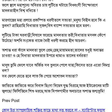
জলে স্থলে মহাশূন্যে অবিরত চায় লুটিতে ঘটায়ে বিধ্বংসী বিস্ফোরণে
মানবতাহীন বিশ্ব বধিতে !
মারণাস্ত্রের মহা প্রলয়ে প্রকম্পিত ধরণীতলে সভ্যতা ,মনুষ্য বিহীন হবে কি এ
ভুবন? ত্রাহিত্রাহি বিধাতার সৃজন,বিষ বাষ্পে সভ্যতার হবে মরণ।
লুটিছে টাকা ঘরবাড়ী,বিষাদে ভরেছে মানবতার তরী,বিধাতার মসনদ কেঁপে
উঠেছে! অশনি সংকেত বাজে বৈরী ধরণী করছে হীন আচরণ।
অশান্ত ধরা কাঁদে মানবতা ভুলে প্রেম,স্নেহ,মায়ামমতা,তাদের শুধুই অবান্তর
চাওয়া! ও হে বিধাতা মানবতার উপরে থামাও তাদের বর্বরতা!
মানুষ তুমি ফেলে যাবে অর্জিত সব ভুবনে পেলে যাহা,কিসের তরে এতো নিমগ্ন
বল?
সব ফেলে যেতে হবে লাভ কি পেয়ে অশোভন সভ্যতা?
জাতিতে জাতিতে করে বিবাদ হিংসা বিদ্বেষ যুদ্ধ বিগ্রহে,আজ ইউক্রেনের মাটি
জ্বলছে! ফিলিস্তিনে শিশু মরছে,আজ বিপদগামীর অনাচারে অশান্ত জন্মভূমি!
Prev Post
কোন উগ্র সাম্প্রদায়িক শক্তির কাছে মাথা নত করবে না – ব্যারিস্টার ফুয়াদ