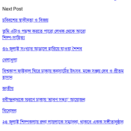
Next Post
চব্বিশের স্বাধীনতা ও বিজয়
তুমি এটাও পছন্দ করতে পারো
লেখক থেকে আরো
শিল্প-সাহিত্য
৩৬ জুলাই সংখ্যার আড়ালে হারিয়ে যাওয়া শৈশব
খেলাধুলা
বিশ্বকাপ ফাইনাল ঘিরে ঢাকায় কনসার্টের উৎসব, মঞ্চে সঞ্জয় দেব ও প্রীতম
হাসান
জাতীয়
রবীন্দ্রনাথকে স্মরণে ঢাকায় ‘শ্রাবণ সন্ধ্যা’ আয়োজন
বিনোদন
২৪ জুলাই শিল্পকলায় রুনা লায়লাকে সম্মাননা, থাকবে একক সঙ্গীতানুষ্ঠান