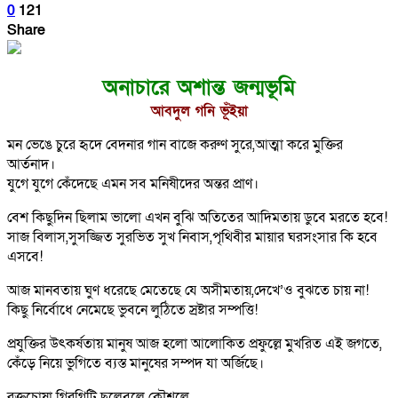
0
121
Share
অনাচারে অশান্ত জন্মভূমি
আবদুল গনি ভূঁইয়া
মন ভেঙে চুরে হৃদে বেদনার গান বাজে করুণ সুরে,আত্মা করে মুক্তির
আর্তনাদ।
যুগে যুগে কেঁদেছে এমন সব মনিষীদের অন্তর প্রাণ।
বেশ কিছুদিন ছিলাম ভালো এখন বুঝি অতিতের আদিমতায় ডুবে মরতে হবে!
সাজ বিলাস,সুসজ্জিত সুরভিত সুখ নিবাস,পৃথিবীর মায়ার ঘরসংসার কি হবে
এসবে!
আজ মানবতায় ঘুণ ধরেছে মেতেছে যে অসীমতায়,দেখে’ও বুঝতে চায় না!
কিছু নির্বোধে নেমেছে ভুবনে লুঠিতে স্রষ্টার সম্পত্তি!
প্রযুক্তির উৎকর্ষতায় মানুষ আজ হলো আলোকিত প্রফুল্লে মুখরিত এই জগতে,
কেঁড়ে নিয়ে ভুগিতে ব্যস্ত মানুষের সম্পদ যা অর্জিছে।
রক্তচোষা গিরগিটি ছলেবলে কৌশলে