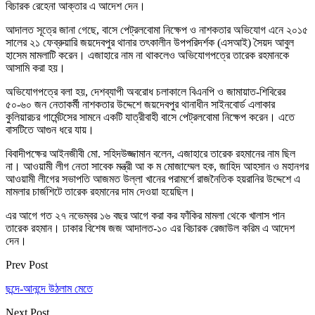
বিচারক রেহেনা আক্তার এ আদেশ দেন।
আদালত সূত্রে জানা গেছে, বাসে পেট্রলবোমা নিক্ষেপ ও নাশকতার অভিযোগ এনে ২০১৫
সালের ২১ ফেব্রুয়ারি জয়দেবপুর থানার তৎকালীন উপপরিদর্শক (এসআই) সৈয়দ আবুল
হাসেম মামলাটি করেন। এজাহারে নাম না থাকলেও অভিযোগপত্রে তারেক রহমানকে
আসামি করা হয়।
অভিযোগপত্রে বলা হয়, দেশব্যাপী অবরোধ চলাকালে বিএনপি ও জামায়াত-শিবিরের
৫০-৬০ জন নেতাকর্মী নাশকতার উদ্দেশে জয়দেবপুর থানাধীন সাইনবোর্ড এলাকার
কুলিয়ারচর গার্মেন্টসের সামনে একটি যাত্রীবাহী বাসে পেট্রলবোমা নিক্ষেপ করেন। এতে
বাসটিতে আগুন ধরে যায়।
বিবাদীপক্ষের আইনজীবী মো. সহিদউজ্জামান বলেন, এজাহারে তারেক রহমানের নাম ছিল
না। আওয়ামী লীগ নেতা সাবেক মন্ত্রী আ ক ম মোজাম্মেল হক, জাহিদ আহসান ও মহানগর
আওয়ামী লীগের সভাপতি আজমত উল্লা খানের পরামর্শে রাজনৈতিক হয়রানির উদ্দেশে এ
মামলার চার্জশিটে তারেক রহমানের দাম দেওয়া হয়েছিল।
এর আগে গত ২৭ নভেম্বর ১৬ বছর আগে করা কর ফাঁকির মামলা থেকে খালাস পান
তারেক রহমান। ঢাকার বিশেষ জজ আদালত-১০ এর বিচারক রেজাউল করিম এ আদেশ
দেন।
Prev Post
ছন্দে-আনন্দে উঠলাম মেতে
Next Post