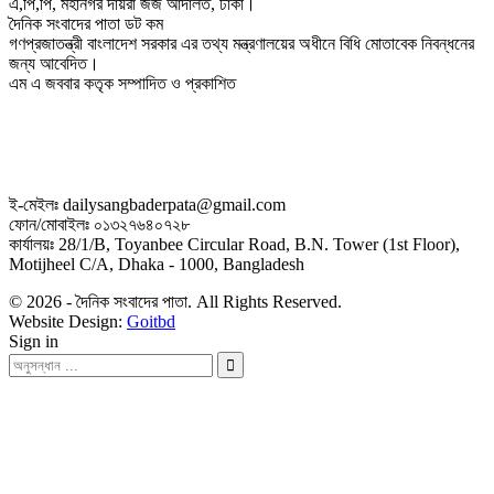
এ,পি,পি, মহানগর দায়রা জজ আদালত, ঢাকা।
দৈনিক সংবাদের পাতা ডট কম
গণপ্রজাতন্ত্রী বাংলাদেশ সরকার এর তথ্য মন্ত্রণালয়ের অধীনে বিধি মোতাবেক নিবন্ধনের
জন্য আবেদিত।
এম এ জববার কতৃক সম্পাদিত ও প্রকাশিত
ই-মেইলঃ dailysangbaderpata@gmail.com
ফোন/মোবাইলঃ ০১৩২৭৬৪০৭২৮
কার্যালয়ঃ 28/1/B, Toyanbee Circular Road, B.N. Tower (1st Floor),
Motijheel C/A, Dhaka - 1000, Bangladesh
© 2026 - দৈনিক সংবাদের পাতা. All Rights Reserved.
Website Design:
Goitbd
Sign in