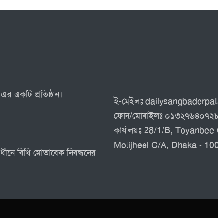
এর একটি প্রতিষ্ঠান।
ই-মেইলঃ dailysangbaderp
ফোন/মোবাইলঃ ০১৩২৭৬৪০৭২
কার্যালয়ঃ 28/1/B, Toyanbee 
Motijheel C/A, Dhaka - 10
র অধীনে বিধি মোতাবেক নিবন্ধনের