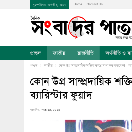
Home
Contact Us
বৃহস্পতিবার, আগস্ট ৬, ২০২৬
প্রচ্ছদ
জাতীয়
রাজনীতি
অর্থনীতি ও বানি
প্রচ্ছদ
জাতীয়
কোন উগ্র সাম্প্রদায়িক শক্তির কাছে মাথা নত করবে না – ব্যা
কোন উগ্র সাম্প্রদায়িক শক
ব্যারিস্টার ফুয়াদ
প্রকাশিত:
নভে ২৯, ২০২৪