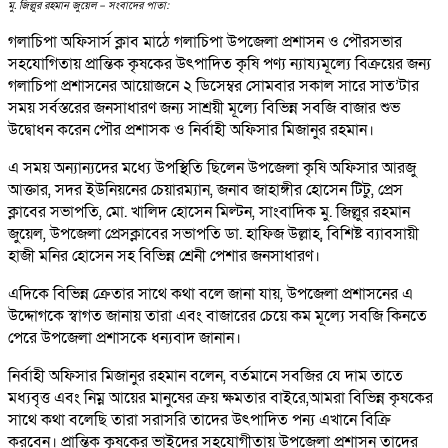
মু. জিল্লুর রহমান জুয়েল – সংবাদের পাতা:
গলাচিপা অফিসার্স ক্লাব মাঠে গলাচিপা উপজেলা প্রশাসন ও পৌরসভার
সহযোগিতায় প্রান্তিক কৃষকের উৎপাদিত কৃষি পণ্য ন্যায্যমূল্যে বিক্রয়ের জন্য
গলাচিপা প্রশাসনের আয়োজনে ২ ডিসেম্বর সোমবার সকাল সারে সাত’টার
সময় সর্বস্তরের জনসাধারণ জন্য সাশ্রয়ী মূল্যে বিভিন্ন সবজি বাজার শুভ
উদ্বোধন করেন পৌর প্রশাসক ও নির্বাহী অফিসার মিজানুর রহমান।
এ সময় অন্যান্যদের মধ্যে উপস্থিতি ছিলেন উপজেলা কৃষি অফিসার আরজু
আক্তার, সদর ইউনিয়নের চেয়ারম্যান, জনাব জাহাঙ্গীর হোসেন টিটু, প্রেস
ক্লাবের সভাপতি, মো. খালিদ হোসেন মিল্টন, সাংবাদিক মু. জিল্লুর রহমান
জুয়েল, উপজেলা প্রেসক্লাবের সভাপতি ডা. হাফিজ উল্লাহ, বিশিষ্ট ব্যাবসায়ী
হাজী মনির হোসেন সহ বিভিন্ন শ্রেনী পেশার জনসাধারণ।
এদিকে বিভিন্ন ক্রেতার সাথে কথা বলে জানা যায়, উপজেলা প্রশাসনের এ
উদ্দোগকে স্বাগত জানায় তারা এবং বাজারের চেয়ে কম মূল্যে সবজি কিনতে
পেরে উপজেলা প্রশাসকে ধন্যবাদ জানান।
নির্বাহী অফিসার মিজানুর রহমান বলেন, বর্তমানে সবজির যে দাম তাতে
মধ্যবৃত্ত এবং নিম্ন আয়ের মানুষের ক্রয় ক্ষমতার বাইরে,আমরা বিভিন্ন কৃষকের
সাথে কথা বলেছি তারা সরাসরি তাদের উৎপাদিত পন্য এখানে বিক্রি
করবেন। প্রান্তিক কৃষকের ভাইদের সহযোগীতায় উপজেলা প্রশাসন তাদের