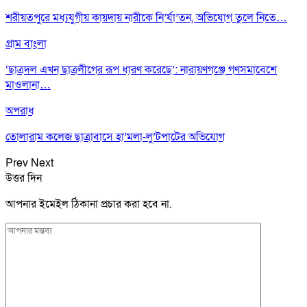
শরীয়তপুরে মধ্যযুগীয় কায়দায় নারীকে নি’র্যা’তন, অভিযোগ তুলে নিতে…
গ্রাম বাংলা
‘ছাত্রদল এখন ছাত্রলীগের রূপ ধারণ করেছে’: নারায়ণগঞ্জে গণসমাবেশে
মাওলানা…
অপরাধ
তোলারাম কলেজ ছাত্রাবাসে হা’মলা-লু’টপাটের অভিযোগ
Prev
Next
উত্তর দিন
আপনার ইমেইল ঠিকানা প্রচার করা হবে না.