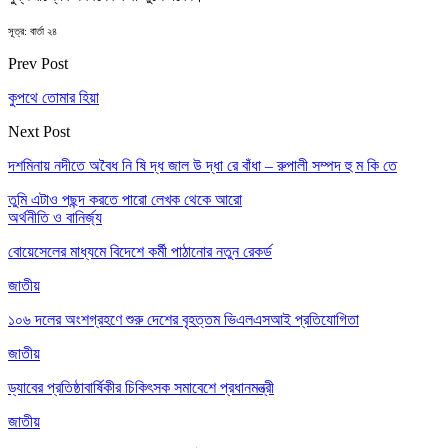
সূত্র: বার্তা ২৪
Prev Post
কুপথে তোমার হিয়া
Next Post
দশমিনায় নদীতে অবৈধ নি ষি দ্ধ জাল উ দ্ধা রে বাঁধা – রুপালী সম্পদ হু ম কি তে
তুমি এটাও পছন্দ করতে পারো
লেখক থেকে আরো
অর্থনীতি ও বানির্জ্য
বোয়েসেলের মাধ্যমে বিদেশে কর্মী পাঠানোর নতুন রেকর্ড
জাতীয়
১০৬ দলের অংশগ্রহণে শুরু দেশের বৃহত্তম ভিএলএসআই প্রতিযোগিতা
জাতীয়
ড্যাবের প্রতিষ্ঠাবার্ষিকীর চিকিৎসক সমাবেশে প্রধানমন্ত্রী
জাতীয়