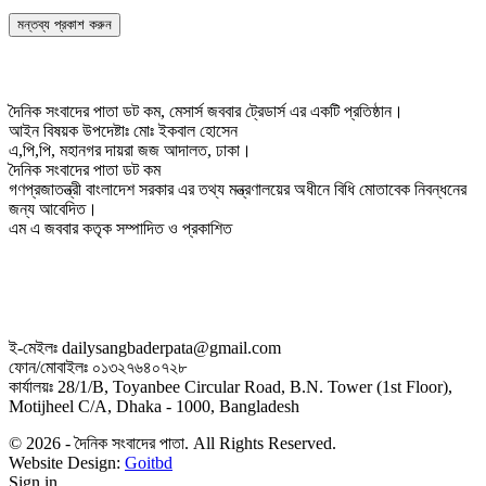
দৈনিক সংবাদের পাতা ডট কম, মেসার্স জববার ট্রেডার্স এর একটি প্রতিষ্ঠান।
আইন বিষয়ক উপদেষ্টাঃ মোঃ ইকবাল হোসেন
এ,পি,পি, মহানগর দায়রা জজ আদালত, ঢাকা।
দৈনিক সংবাদের পাতা ডট কম
গণপ্রজাতন্ত্রী বাংলাদেশ সরকার এর তথ্য মন্ত্রণালয়ের অধীনে বিধি মোতাবেক নিবন্ধনের
জন্য আবেদিত।
এম এ জববার কতৃক সম্পাদিত ও প্রকাশিত
ই-মেইলঃ dailysangbaderpata@gmail.com
ফোন/মোবাইলঃ ০১৩২৭৬৪০৭২৮
কার্যালয়ঃ 28/1/B, Toyanbee Circular Road, B.N. Tower (1st Floor),
Motijheel C/A, Dhaka - 1000, Bangladesh
© 2026 - দৈনিক সংবাদের পাতা. All Rights Reserved.
Website Design:
Goitbd
Sign in