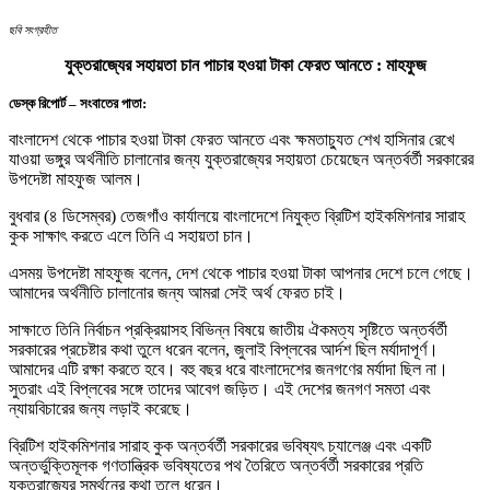
ছবি সংগ্রহীত
যুক্তরাজ্যের সহায়তা চান পাচার হওয়া টাকা ফেরত আনতে : মাহফুজ
ডেস্ক রিপোর্ট – সংবাতের পাতা:
বাংলাদেশ থেকে পাচার হওয়া টাকা ফেরত আনতে এবং ক্ষমতাচ্যুত শেখ হাসিনার রেখে
যাওয়া ভঙ্গুর অর্থনীতি চালানোর জন্য যুক্তরাজ্যের সহায়তা চেয়েছেন অন্তর্বর্তী সরকারের
উপদেষ্টা মাহফুজ আলম।
বুধবার (৪ ডিসেম্বর) তেজগাঁও কার্যালয়ে বাংলাদেশে নিযুক্ত ব্রিটিশ হাইকমিশনার সারাহ
কুক সাক্ষাৎ করতে এলে তিনি এ সহায়তা চান।
এসময় উপদেষ্টা মাহফুজ বলেন, দেশ থেকে পাচার হওয়া টাকা আপনার দেশে চলে গেছে।
আমাদের অর্থনীতি চালানোর জন্য আমরা সেই অর্থ ফেরত চাই।
সাক্ষাতে তিনি নির্বাচন প্রক্রিয়াসহ বিভিন্ন বিষয়ে জাতীয় ঐকমত্য সৃষ্টিতে অন্তর্বর্তী
সরকারের প্রচেষ্টার কথা তুলে ধরেন বলেন, জুলাই বিপ্লবের আর্দশ ছিল মর্যাদাপূর্ণ।
আমাদের এটি রক্ষা করতে হবে। বহু বছর ধরে বাংলাদেশের জনগণের মর্যাদা ছিল না।
সুতরাং এই বিপ্লবের সঙ্গে তাদের আবেগ জড়িত। এই দেশের জনগণ সমতা এবং
ন্যায়বিচারের জন্য লড়াই করেছে।
ব্রিটিশ হাইকমিশনার সারাহ কুক অন্তর্বর্তী সরকারের ভবিষ্যৎ চ্যালেঞ্জ এবং একটি
অন্তর্ভুক্তিমূলক গণতান্ত্রিক ভবিষ্যতের পথ তৈরিতে অন্তর্বর্তী সরকারের প্রতি
যুক্তরাজ্যের সমর্থনের কথা তুলে ধরেন।