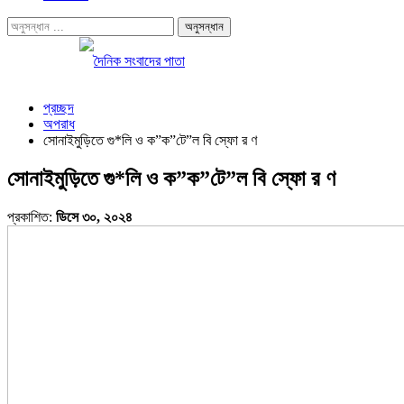
প্রচ্ছদ
অপরাধ
সোনাইমুড়িতে গু*লি ও ক”ক”টে”ল বি স্ফো র ণ
সোনাইমুড়িতে গু*লি ও ক”ক”টে”ল বি স্ফো র ণ
প্রকাশিত:
ডিসে ৩০, ২০২৪