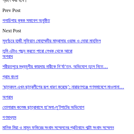
গ্রহণ করা হবে।
Prev Post
গলাচিপায় কৃষক সমাবেশ অনুষ্ঠিত
Next Post
সুবর্ণচরে হাজী সুফিয়ান মোহাম্মদীয় মাদ্রাসায় ওয়াজ ও দোয়া মাহফিল
তুমি এটাও পছন্দ করতে পারো
লেখক থেকে আরো
অপরাধ
শরীয়তপুরে মধ্যযুগীয় কায়দায় নারীকে নি’র্যা’তন, অভিযোগ তুলে নিতে…
গ্রাম বাংলা
‘ছাত্রদল এখন ছাত্রলীগের রূপ ধারণ করেছে’: নারায়ণগঞ্জে গণসমাবেশে মাওলানা…
অপরাধ
তোলারাম কলেজ ছাত্রাবাসে হা’মলা-লু’টপাটের অভিযোগ
গণমাধ্যম
মানিক মিয়া ও মামুন ফকিরের সংবাদ সম্মেলনের প্রতিবাদে পাল্টা সংবাদ সম্মেলন