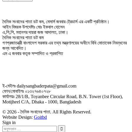
দৈনিক সংবাদের পাতা ডট কম, মেসার্স জববার ট্রেডার্স এর একটি প্রতিষ্ঠান।
আইন বিষয়ক উপদেষ্টাঃ মোঃ ইকবাল হোসেন
এ,পি,পি, মহানগর দায়রা জজ আদালত, ঢাকা।
দৈনিক সংবাদের পাতা ডট কম
গণপ্রজাতন্ত্রী বাংলাদেশ সরকার এর তথ্য মন্ত্রণালয়ের অধীনে বিধি মোতাবেক নিবন্ধনের
জন্য আবেদিত।
এম এ জববার কতৃক সম্পাদিত ও প্রকাশিত
ই-মেইলঃ dailysangbaderpata@gmail.com
ফোন/মোবাইলঃ ০১৩২৭৬৪০৭২৮
কার্যালয়ঃ 28/1/B, Toyanbee Circular Road, B.N. Tower (1st Floor),
Motijheel C/A, Dhaka - 1000, Bangladesh
© 2026 - দৈনিক সংবাদের পাতা. All Rights Reserved.
Website Design:
Goitbd
Sign in