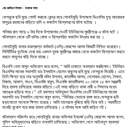
মোঃ জাহিদুল ইসলাম – সংবাদের পাতা:
ফেসবুকে ছবি মুছে পোস্ট করাকে কেন্দ্র করে সোনাইমুড়ি উপজেলা বিএনপির যুগ্ম আহবায়ক
মাসুদুর রহমানের বাড়িতে গুলি ও ককটেল বিস্ফোরণের ঘটনা ঘটেছে ।
শনিবার রাত সাড়ে ৮ টার দিকে উপজেলার দেওটি ইউনিয়নের মুহুরীগঞ্জে এ ঘটনা ঘটে ।
ঘটনাস্থল থেকে ৩টি গুলির খোসা ও বিস্ফোরিত ককটেল উদ্ধার করা হয় ।
সোনাইমুড়ি থানার ভারপ্রাপ্ত কর্মকর্তা (ওসি) মোরশেদ আলম বিষয়টি নিশ্চিত করেছেন।
সিসিটিভির ফুটেজে দেখা যায় একদল যুবক মুহুরীগঞ্জ বাজার থেকে ককটেল বিস্ফোরণ করতে
করতে মাসুদের বাড়ি দিকে যাচ্ছে।
বিএনপি নেতা মাসুদ অভিযোগ করে বলেন, “ আমি ঢাকাতে অবস্থান করছিলাম। ইউনিয়ন
বিএনপির সাবেক সভাপতি ডাঃ ইসমাইল হোসেন বাবুলের ছবি মুছে ফেসবুকে দিয়েছি। এতে
তিনি ক্ষিপ্ত হয়ে তার অনুসারী মমিন উল্লাহ, জাহাঙ্গীর আলম, দেলোয়ার হোসেন, সৈকত,
নিজাম, আকাশ, শাওন, সিএনজি বাবুল, সিএনজি জাহাঙ্গীরসহ ২০ থেকে ২৫ জন সন্ত্রাসী
দিয়ে হামলা চালিয়েছে আমার বাড়িতে।এই সময় বাড়িতে থাকা নারী ও শিশুদের মধ্যে
আতঙ্ক ছড়িয়ে পড়ে।” এই ব‍্যাপারে অভিযুক্ত বিএনপির দেওটি ইউনিয়নের সাবেক
সভাপতি ডাঃ ইসমাইল হোসেন বাবুল বলেন, “সিনিয়র নেতাকে ব‍্যঙ্গ করে ফেসবুকে ছবি
ছড়ানোতো অনেকে ক্ষিপ্ত হয়েছে। আমি তাদেরকে বুঝিয়ে বাড়ি নিয়ে যাই। পরবর্তীতে
শুনেছি মুখোশ পরে কারা হামলা চালিয়েছে। এ ঘটনার সঙ্গে আমি জড়িত নই।
ঘটনাস্থল পরিদর্শন করে সোনাইমুড়ি থানার অফিসার ইনচার্জ (ওসি) মোরশেদ আলম বলেন,
পুলিশ অভিযুক্তদের বাড়িতে তল্লাশি চালিয়েছে। অভিযোগ পেলে আইনানুগ ব্যবস্থা