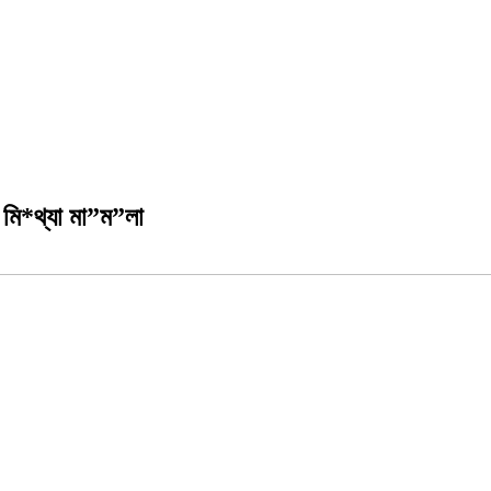
 মি*থ্যা মা”ম”লা