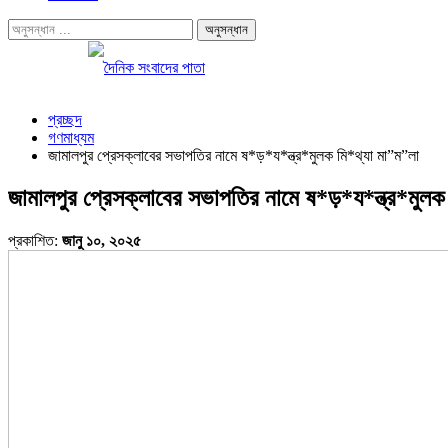
প্রচ্ছদ
গণমাধ্যম
জামালপুর প্রেসক্লাবের সভাপতির নামে ষ*ড়*য*ন্ত্র*মুলক মি*থ্যা মা”ম”লা
জামালপুর প্রেসক্লাবের সভাপতির নামে ষ*ড়*য*ন্ত্র*মুলক
প্রকাশিত:
জানু ১০, ২০২৫