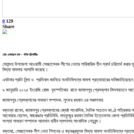
0
129
Share
মোঃ এমদাদুল হক – স্টাফ রিপোর্টার:
মেলান্দহ উপজেলা আওয়ামী সেচ্ছাসেবক লীগের নেতার পারিবারিক হীন স্বার্থ চরিতার্থ করার 
মিথ্যা মামলায় আসামি করেছে।
এঘটনার প্রতি নিন্দা ও প্রতিবাদ জানিয়ে অনতিবিলম্বে মামলা প্রত্যাহারের দাবিজানিয়েছেন
৯ জানুয়ারি ২০২৫ ইংরেজি রোজ বৃহস্পতিবার রাতে জামালপুর প্রেসক্লাব মিলনায়তনে আ
জামালপুর প্রেসক্লাবের সাধারণ সম্পাদক. লুৎফর রহমান এর সঞ্চালনায়
বক্তব্য রাখেন, জামালপুর প্রেসক্লাবের জ্যেষ্ঠ সাংবাদিক, দৈনিক সচেতন কণ্ঠে পত্রিকার স
আনোয়ার হোসেন, মাছরাঙার প্রতিনিধি. মাহফুজুর রহমান দৈনিক ইত্তেফাক জেলা প্রতিনিধি
সংস্থা সাধারণ সম্পাদক আহসান হাবীব স্বপনসহ সাংবাদিক নেতৃবৃন্দ।
বক্তারা, সেচ্ছাসেবক লীগ নেতা শিপনের এ ষড়যন্ত্রমূলক মিথ্যা মামলা অনতিবিলম্বে প্র