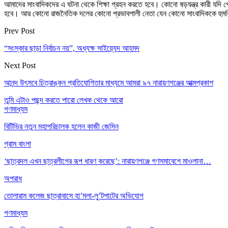
আমাদের সাংবাদিকদের এ ঘটনা থেকে শিক্ষা গ্রহন করতে হবে। কোনো ষড়যন্ত্র কারী যদি
হবে। আর কোনো রাজনৈতিক দলের কোনো প্রভাবশালী নেতা যেন কোনো সাংবাদিককে হুমকি দি
Prev Post
“সংস্কার ছাড়া নির্বাচন নয়”, অধ্যক্ষ সাইয়্যেদ আহমদ
Next Post
আনন্দ উৎসবে চিত্রাঙ্কন প্রতিযোগিতার মাধ্যমে আমরা ৯৭ নারায়ণগঞ্জের আত্মপ্রকাশ
তুমি এটাও পছন্দ করতে পারো
লেখক থেকে আরো
গণমাধ্যম
বিটিভির নতুন মহাপরিচালক হলেন কাজী জেসিন
গ্রাম বাংলা
‘ছাত্রদল এখন ছাত্রলীগের রূপ ধারণ করেছে’: নারায়ণগঞ্জে গণসমাবেশে মাওলানা…
অপরাধ
তোলারাম কলেজ ছাত্রাবাসে হা’মলা-লু’টপাটের অভিযোগ
গণমাধ্যম