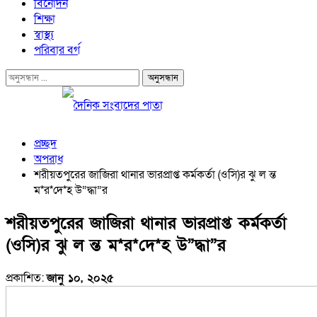
বিনোদন
শিক্ষা
স্বাস্থ্য
পরিবার বর্গ
প্রচ্ছদ
অপরাধ
শরীয়তপুরের জাজিরা থানার ভারপ্রাপ্ত কর্মকর্তা (ওসি)র ঝু ল ন্ত
ম*র*দে*হ উ”দ্ধা”র
শরীয়তপুরের জাজিরা থানার ভারপ্রাপ্ত কর্মকর্তা
(ওসি)র ঝু ল ন্ত ম*র*দে*হ উ”দ্ধা”র
প্রকাশিত:
জানু ১০, ২০২৫