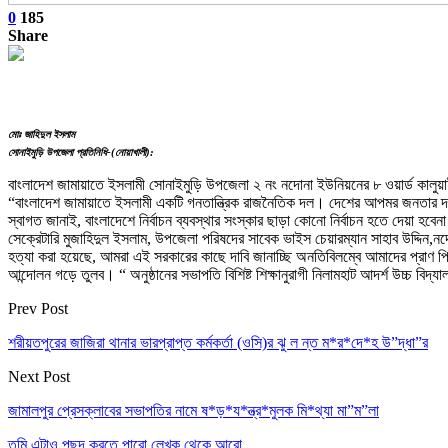
0
185
Share
মোঃ জাহিদুল ইসলাম
সোনাইমুড়ি উপজেলা প্রতিনিধি-(নোয়াখালী):
বাংলাদেশ জামায়াতে ইসলামী সোনাইমুড়ি উপজেলা ২ নং নদোনা ইউনিয়নের ৮ ওয়ার্ড কালুয়
“বাংলাদেশ জামায়াতে ইসলামী একটি গনতান্ত্রিক রাজনৈতিক দল। দেশের আপমর জনতার দ
স্বাগত জানাই, বাংলাদেশে নির্বাচন ব্যবস্থার সংস্কার ছাড়া কোনো নির্বাচন হতে দেয়া 
সেক্রেটারি মুজাহিদুল ইসলাম, উপজেলা পরিষদের সাবেক ভাইস চেয়ারম্যান সাহাব উদ্দিন,ন
হত্যা করা হয়েছে, আমরা এই সরকারের কাছে দাবি জানাচ্ছি অনতিবিলম্বে আমাদের প্রাণ
আন্দোলন গড়ে তুলব। “ অনুষ্ঠানের সভাপতি বিশিষ্ট শিক্ষানুরাগী নিলামহাট আদর্শ উচ্চ ব
Prev Post
শরীয়তপুরের জাজিরা থানার ভারপ্রাপ্ত কর্মকর্তা (ওসি)র ঝু ল ন্ত ম*র*দে*হ উ”দ্ধা”র
Next Post
জামালপুর প্রেসক্লাবের সভাপতির নামে ষ*ড়*য*ন্ত্র*মুলক মি*থ্যা মা”ম”লা
তুমি এটাও পছন্দ করতে পারো
লেখক থেকে আরো