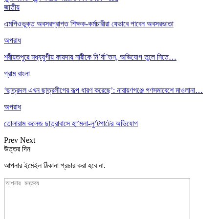
জাতীয়
এমপিওভুক্ত অবসরপ্রাপ্ত শিক্ষক-কর্মচারীরা যেভাবে পাবেন অবসরভাতা
অপরাধ
শরীয়তপুরে মধ্যযুগীয় কায়দায় নারীকে নি’র্যা’তন, অভিযোগ তুলে নিতে…
গ্রাম বাংলা
‘ছাত্রদল এখন ছাত্রলীগের রূপ ধারণ করেছে’: নারায়ণগঞ্জে গণসমাবেশে মাওলানা…
অপরাধ
তোলারাম কলেজ ছাত্রাবাসে হা’মলা-লু’টপাটের অভিযোগ
Prev
Next
উত্তর দিন
আপনার ইমেইল ঠিকানা প্রচার করা হবে না.