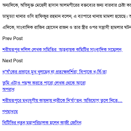
অন্যদিকে, অভিযুক্ত মেহেদী হাসান আলমগীরের বক্তব্যের জন্য বারবার চেষ্টা
ডামুড্যা থানার ওসি হাফিজুর রহমান বলেন, এ ব্যাপারে থানায় মামলা হয়েছে। আস
এদিকে, সাংবাদিক রাজিব হোসেন রাজন ও তার স্ত্রীর ওপর সন্ত্রাসী হামলার ঘটন
Prev Post
শরীয়তপুর দলিল লেখক সমিতির আহবায়ক কমিটির সাংবাদিক সম্মেলন
Next Post
ধ*র্ষ*কের প্রভাবে মুখ খুলছেন না প্রত্যক্ষদর্শিরা: বিপাকে ধ-র্ষি-তা
তুমি এটাও পছন্দ করতে পারো
লেখক থেকে আরো
অপরাধ
শরীয়তপুরে মধ্যযুগীয় কায়দায় নারীকে নি’র্যা’তন, অভিযোগ তুলে নিতে…
গণমাধ্যম
বিটিভির নতুন মহাপরিচালক হলেন কাজী জেসিন