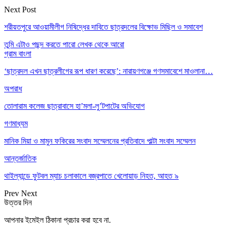
Next Post
শরীয়তপুরে আওয়ামীলীগ নিষিদ্ধের দাবিতে ছাত্রদলের বিক্ষোভ মিছিল ও সমাবেশ
তুমি এটাও পছন্দ করতে পারো
লেখক থেকে আরো
গ্রাম বাংলা
‘ছাত্রদল এখন ছাত্রলীগের রূপ ধারণ করেছে’: নারায়ণগঞ্জে গণসমাবেশে মাওলানা…
অপরাধ
তোলারাম কলেজ ছাত্রাবাসে হা’মলা-লু’টপাটের অভিযোগ
গণমাধ্যম
মানিক মিয়া ও মামুন ফকিরের সংবাদ সম্মেলনের প্রতিবাদে পাল্টা সংবাদ সম্মেলন
আন্তর্জাতিক
থাইল্যান্ডে ফুটবল ম্যাচ চলাকালে বজ্রপাতে খেলোয়াড় নিহত, আহত ৯
Prev
Next
উত্তর দিন
আপনার ইমেইল ঠিকানা প্রচার করা হবে না.