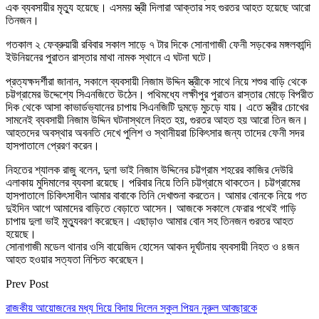
এক ব্যবসায়ীর মৃত্যু হয়েছে। এসময় স্ত্রী দিলারা আক্তার সহ গুরতর আহত হয়েছে আরো
তিনজন।
গতকাল ২ ফেব্রুয়ারী রবিবার সকাল সাড়ে ৭ টার দিকে সোনাগাজী ফেনী সড়কের মঙ্গলকান্দি
ইউনিয়নের পুরাতন রাস্তার মাথা নামক স্থানে এ ঘটনা ঘটে।
প্রত্যক্ষদর্শীরা জানান, সকালে ব্যবসায়ী নিজাম উদ্দিন স্ত্রীকে সাথে নিয়ে শশুর বাড়ি থেকে
চট্টগ্রামের উদ্দেশ্যে সিএনজিতে উঠেন। পথিমধ্যে লক্ষীপুর পুরাতন রাস্তার মোড়ে বিপরীত
দিক থেকে আসা কাভার্ডভ্যানের চাপায় সিএনজিটি দুমড়ে মুচড়ে যায়। এতে স্ত্রীর চোখের
সামনেই ব্যবসায়ী নিজাম উদ্দিন ঘটনাস্থলে নিহত হয়, গুরতর আহত হয় আরো তিন জন।
আহতদের অবস্থার অবনতি দেখে পুলিশ ও স্থানীয়রা চিকিৎসার জন্য তাদের ফেনী সদর
হাসপাতালে প্রেরণ করেন।
নিহতের শ্যালক রাজু বলেন, দুলা ভাই নিজাম উদ্দিনের চট্টগ্রাম শহরের কাজির দেউরি
এলাকায় মুদিমালের ব্যবসা রয়েছে। পরিবার নিয়ে তিনি চট্টগ্রামে থাকতেন। চট্টগ্রামের
হাসপাতালে চিকিৎসাধীন আমার বাবাকে তিনি দেখাশুনা করতেন। আমার বোনকে নিয়ে গত
দুইদিন আগে আমাদের বাড়িতে বেড়াতে আসেন। আজকে সকালে ফেরার পথেই গাড়ি
চাপায় দুলা ভাই মুত্যুবরণ করেছেন। এছাড়াও আমার বোন সহ তিনজন গুরতর আহত
হয়েছে।
সোনাগাজী মডেল থানার ওসি বায়েজিদ হোসেন আকন দূর্ঘটনায় ব্যবসায়ী নিহত ও ৪জন
আহত হওয়ার সত্যতা নিশ্চিত করেছেন।
Prev Post
রাজকীয় আয়োজনের মধ্য দিয়ে বিদায় দিলেন স্কুল পিয়ন নুরুল আবছারকে