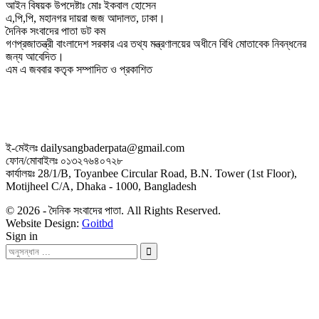
আইন বিষয়ক উপদেষ্টাঃ মোঃ ইকবাল হোসেন
এ,পি,পি, মহানগর দায়রা জজ আদালত, ঢাকা।
দৈনিক সংবাদের পাতা ডট কম
গণপ্রজাতন্ত্রী বাংলাদেশ সরকার এর তথ্য মন্ত্রণালয়ের অধীনে বিধি মোতাবেক নিবন্ধনের
জন্য আবেদিত।
এম এ জববার কতৃক সম্পাদিত ও প্রকাশিত
ই-মেইলঃ dailysangbaderpata@gmail.com
ফোন/মোবাইলঃ ০১৩২৭৬৪০৭২৮
কার্যালয়ঃ 28/1/B, Toyanbee Circular Road, B.N. Tower (1st Floor),
Motijheel C/A, Dhaka - 1000, Bangladesh
© 2026 - দৈনিক সংবাদের পাতা. All Rights Reserved.
Website Design:
Goitbd
Sign in