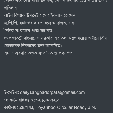
দৈনিক সংবাদের পাতা ডট কম, মেসার্স জববার ট্রেডার্স এর একটি
প্রতিষ্ঠান।
আইন বিষয়ক উপদেষ্টাঃ মোঃ ইকবাল হোসেন
এ,পি,পি, মহানগর দায়রা জজ আদালত, ঢাকা।
দৈনিক সংবাদের পাতা ডট কম
গণপ্রজাতন্ত্রী বাংলাদেশ সরকার এর তথ্য মন্ত্রণালয়ের অধীনে বিধি
মোতাবেক নিবন্ধনের জন্য আবেদিত।
এম এ জববার কতৃক সম্পাদিত ও প্রকাশিত
ই-মেইলঃ dailysangbaderpata@gmail.com
ফোন/মোবাইলঃ ০১৩২৭৬৪০৭২৮
কার্যালয়ঃ 28/1/B, Toyanbee Circular Road, B.N.