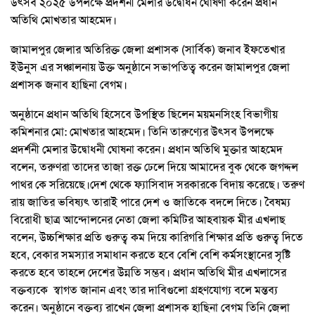
উৎসব ২০২৫ উপলক্ষে প্রদর্শনী মেলার উদ্বোধন ঘোষণা করেন প্রধান
অতিথি মোখতার আহমেদ।
জামালপুর জেলার অতিরিক্ত জেলা প্রশাসক (সার্বিক) জনাব ইফতেখার
ইউনুস এর সঞ্চালনায় উক্ত অনুষ্ঠানে সভাপতিত্ব করেন জামালপুর জেলা
প্রশাসক জনাব হাছিনা বেগম।
অনুষ্ঠানে প্রধান অতিথি হিসেবে উপস্থিত ছিলেন ময়মনসিংহ বিভাগীয়
কমিশনার মো: মোখতার আহমেদ। তিনি তারুণ্যের উৎসব উপলক্ষে
প্রদর্শনী মেলার উদ্বোধনী ঘোষনা করেন। প্রধান অতিথি মুক্তার আহমেদ
বলেন, তরুণরা তাদের তাজা রক্ত ঢেলে দিয়ে আমাদের বুক থেকে জগদ্দল
পাথর কে সরিয়েছে।দেশ থেকে ফ্যাসিবাদ সরকারকে বিদায় করেছে। তরুণ
রায় জাতির ভবিষ্যৎ তারাই পারে দেশ ও জাতিকে বদলে দিতে। বৈষম্য
বিরোধী ছাত্র আন্দোলনের নেতা জেলা কমিটির আহবায়ক মীর এখলাছ
বলেন, উচ্চশিক্ষার প্রতি গুরুত্ব কম দিয়ে কারিগরি শিক্ষার প্রতি গুরুত্ব দিতে
হবে, বেকার সমস্যার সমাধান করতে হবে বেশি বেশি কর্মসংস্থানের সৃষ্টি
করতে হবে তাহলে দেশের উন্নতি সম্ভব। প্রধান অতিথি মীর এখলাসের
বক্তব্যকে স্বাগত জানান এবং তার দাবিগুলো গ্রহণযোগ্য বলে মন্তব্য
করেন। অনুষ্ঠানে বক্তব্য রাখেন জেলা প্রশাসক হাছিনা বেগম তিনি জেলা