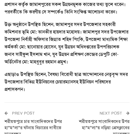
প্রশাসন কর্তৃক জামালপুরের সকল উন্নয়নমূলক কাজের তথ্য তুলে ধরেন।
পরবর্তীতে কি করণীয় সে সম্পর্কেও তিনি সংক্ষিপ্ত আলোচনা করেন।
উক্ত অনুষ্ঠানে উপস্থিত ছিলেন, জামালপুর সদর উপজেলার সহকারী
কমিশনার ভূমি মো: তানভীর হায়দার মহোদয়। জামালপুর সদর উপজেলার
উপজেলা নির্বাহী অফিসার জিন্নাত শহিদ পিংকি, উপজেলা মাধ্যমিক শিক্ষা
কর্মকর্তা মো: ছানোয়ার হোসেন, যুব উন্নয়ন অধিদপ্তরের উপপরিচালক
জনাব সাইফুল ইসলাম খান, যুব উন্নয়ন প্রশিক্ষণ কেন্দ্রের ডেপুটি কো-
অর্ডিনেটর মো: মাহবুবুর রহমান প্রমুখ।
এছাড়াও উপস্থিত ছিলেন, বৈষম্য বিরোধী ছাত্র আন্দোলনের নেতৃবৃন্দ সদর
উপজেলার বিভিন্ন ইউনিয়নের চেয়ারম্যানসহ ইউনিয়ন পরিষদের
প্রশাসকগন।
PREV POST
NEXT POST
শরীয়তপুরে চার সাংবাদিকদের উপর
শরীয়তপুরে সাংবাদিকদের উপর
হা*ম*লা*র ঘটনায় বিচারের দাবীতে
হা*ম*লা*য় নড়িয়া প্রেসক্লাবের
মানববন্ধন
মানববন্ধন