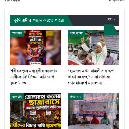
তুমি এটাও পছন্দ করতে পারো
সব
অপরাধ
গ্রাম বাংলা
শরীয়তপুরে মধ্যযুগীয় কায়দায়
‘ছাত্রদল এখন ছাত্রলীগের রূপ
নারীকে নি’র্যা’তন, অভিযোগ
ধারণ করেছে’: নারায়ণগঞ্জে
তুলে নিতে…
গণসমাবেশে মাওলানা…
অপরাধ
গণমাধ্যম