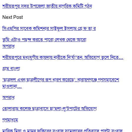
শরীয়তপুর সদর উপজেলা জাতীয় নাগরিক কমিটি গঠন
Next Post
সিএমপির সাবেক কমিশনার সাইফুল ইসলাম গ্রে ফ তা র
তুমি এটাও পছন্দ করতে পারো
লেখক থেকে আরো
অপরাধ
শরীয়তপুরে মধ্যযুগীয় কায়দায় নারীকে নি’র্যা’তন, অভিযোগ তুলে নিতে…
গ্রাম বাংলা
‘ছাত্রদল এখন ছাত্রলীগের রূপ ধারণ করেছে’: নারায়ণগঞ্জে গণসমাবেশে
মাওলানা…
অপরাধ
তোলারাম কলেজ ছাত্রাবাসে হা’মলা-লু’টপাটের অভিযোগ
গণমাধ্যম
মানিক মিয়া ও মামুন ফকিরের সংবাদ সম্মেলনের প্রতিবাদে পাল্টা সংবাদ