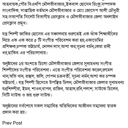
আহবায়ক,পৌর বিএনপি মৌলভীবাজার,,ইকবাল হোসেন রিংকু,সম্পাদক
সাংবাদিক, সাপ্তাহিক বর্তমান মৌলভীবাজার ও মোঃ জোসেপ আলী চৌধুরী
সহ-সভাপতি সিলেট বিভাগীয় প্রেসক্লাব ও মৌলভীবাজার জেলা অনলাইন
প্রেসক্লাব প্রমূখ।
যন্ত্র শিল্পী জাকির হোসেন এর সঞ্চালনায় শুরুতেই এক ঝাঁক শিক্ষার্থীদের
নিয়ে এক এক করে ৫ টি সংগীত পরিবেশন করা হয়,একাডেমির
প্রশিক্ষক,চম্পক ভট্টাচার্য, দোলন দাস,আশা কর,সূচনা বর্মন,কেয়া রানী
ধর,ছাকিব এর পরিচালানায়।
অনুষ্টানের ২য় অংশতে চিলো মৌলভীবাজার জেলার সুনামধন্য সংগীত
শিল্পীদের সংগীত পরিবেশনা। এতে সংগীত পরিবেশনা করেন,রুমেল
খান,অভি খান, রাহুল, জলি, গোপন চক্রবর্তী, সূচনা বর্মন,আশা কর চম্পক
ভট্টাচার্য,। যন্ত্র শিল্পী হিসেবে উপস্থিত চিলন, মৌলভীবাজার জেলার সুনামধন্য
যন্রশিল্পীরা, ইমন, শাওন,বাপন, রাজিব, আহাদ,রনি,পলাশ, সাউন্ডে চিলেন,
সিটি সাউন্ড ও জয় গুরু সাউন্ড।
অনুষ্ঠানের সর্বশেষে সকল সম্মানিত অতিথিদের আজীবন সম্মাননা স্বারক
প্রদান করা হয়।
Prev Post