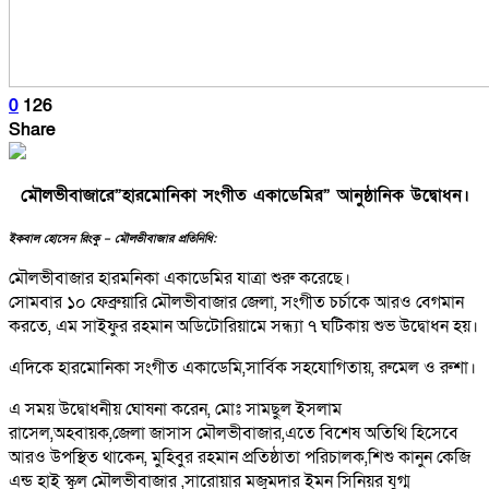
0
126
Share
মৌলভীবাজারে”হারমোনিকা সংগীত একাডেমির” আনুষ্ঠানিক উদ্বোধন।
ইকবাল হোসেন রিংকু – মৌলভীবাজার প্রতিনিধি:
মৌলভীবাজার হারমনিকা একাডেমির যাত্রা শুরু করেছে।
সোমবার ১০ ফেব্রুয়ারি মৌলভীবাজার জেলা, সংগীত চর্চাকে আরও বেগমান
করতে, এম সাইফুর রহমান অডিটোরিয়ামে সন্ধ্যা ৭ ঘটিকায় শুভ উদ্বোধন হয়।
এদিকে হারমোনিকা সংগীত একাডেমি,সার্বিক সহযোগিতায়, রুমেল ও রুশা।
এ সময় উদ্বোধনীয় ঘোষনা করেন, মোঃ সামছুল ইসলাম
রাসেল,অহবায়ক,জেলা জাসাস মৌলভীবাজার,এতে বিশেষ অতিথি হিসেবে
আরও উপস্থিত থাকেন, মুহিবুর রহমান প্রতিষ্ঠাতা পরিচালক,শিশু কানুন কেজি
এন্ড হাই স্কুল মৌলভীবাজার ,সারোয়ার মজুমদার ইমন সিনিয়র যুগ্ম