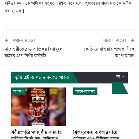
সাইদুর রহমানকে আটকের সত্যতা নিশ্চিত করে বলেন প্রতারনার মামলায় তাকে আটক
করা হয়েছে।
PREV POST
NEXT POST
নাগেশ্বরীতে ব্লাড ব্যাংকের বিনামূল্যে
কোচিংয়ে যাওয়ার পথে ছাত্রীকে
রক্তের গ্রুপ নির্ণয় কর্মসূচি
অ*প*হ*রণ
তুমি এটাও পছন্দ করতে পারো
সব
অপরাধ
আইন-আদালত
শরীয়তপুরে মধ্যযুগীয় কায়দায়
শিশু সুরক্ষায় ব্যর্থতার দায়ে
নারীকে নি’র্যা’তন, অভিযোগ
মেটাকে ৫৬৭ মিলিয়ন ডলার