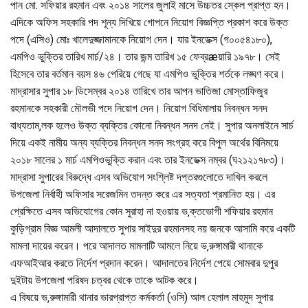
পান মো. সফিয়ার রহমান এবং ২০১৪ সালের জুলাই মাসে উচ্চতর স্কেল প্রাপ্ত হন।
এদিকে অফিস সহকারি পদ শূন্য দিখিয়ে গোপনে নিয়োগ বিজ্ঞপ্তি প্রকাশ করে উক্ত
পদে (এসিও) মোঃ খালেদুজ্জামানকে নিয়োগ দেন। যার ইনডেক্স (গ০০৫৪১৮০),
এমপিও ভুক্তির তারিখ মার্চ/২৪। তার জন্ম তারিখ ১৫ ফেব্রæয়ারি ১৯৭৮। সেই
হিসেবে তার বর্তমান বয়স ৪৬ পেরিয়ে গেছে যা এমপিও ভুক্তির শর্তকে লঙ্ঘণ করে।
মাদ্রাসার সুপার ১৮ ডিসেম্বর ২০১৪ তারিখে তার আপন ভাতিজা মোস্তাফিজুর
রহমানকে সহকারী মৌলভী পদে নিয়োগ দেন। নিয়োগ বিধিমালায় নিবন্ধন সনদ
বাধ্যতাম‚লক হলেও উক্ত ব্যক্তির কোনো নিবন্ধন সনদ নেই। সুপার অনলাইনে সার্চ
দিয়ে একই নামীয় অন্য ব্যক্তির নিবন্ধন সনদ সংগ্রহ করে বিপুল অর্থের বিনিময়ে
২০১৮ সালের ১ মার্চ এমপিওভুক্তি করান এবং তার ইনডেক্স নম্বর (ঘ২১২১৭৮৩)।
মাদ্রাসা সুপারের বিরুদ্ধে এসব অভিযোগ সংশ্লিষ্ট দপ্তরগুলোতে দাখিল করলে
উপজেলা নির্বাহী অফিসার সরেজমিন তদন্ত করে এর সত্যতা প্রমানিত হয়। এর
প্রেক্ষিতে এসব অভিযোগের কোন সুরাহা না হওয়ায় ভ‚ক্তভোগী শফিয়ার রহমান
কুড়িগ্রাম বিজ্ঞ আমলী আদালতে সুপার সাইদুর রহমানসহ নয় জনকে আসামি করে একটি
মামলা দায়ের করেন। পরে আদালত মামলাটি আমলে নিয়ে ভ‚রুঙ্গামারী থানাকে
এফআইআর করতে নির্দেশ প্রদান করেন। আদালতের নির্দেশ পেয়ে সোমবার দুপুর
দুইটায় উপজেলা পরিষদ চত্বর থেকে তাকে আটক করে।
এ বিষয়ে ভ‚রুঙ্গামারী থানার ভারপ্রাপ্ত কর্মকর্তা (ওসি) আল হেলাল মাহমুদ সুপার