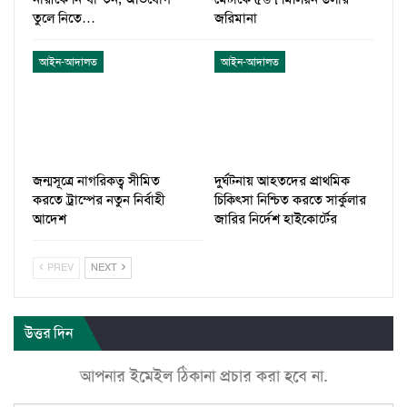
তুলে নিতে…
জরিমানা
আইন-আদালত
আইন-আদালত
জন্মসূত্রে নাগরিকত্ব সীমিত
দুর্ঘটনায় আহতদের প্রাথমিক
করতে ট্রাম্পের নতুন নির্বাহী
চিকিৎসা নিশ্চিত করতে সার্কুলার
আদেশ
জারির নির্দেশ হাইকোর্টের
PREV
NEXT
উত্তর দিন
আপনার ইমেইল ঠিকানা প্রচার করা হবে না.