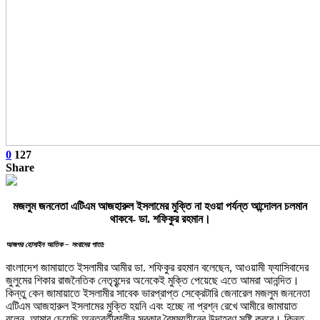
0
127
Share
মজলুম জননেতা এটিএম আজহারুল ইসলামের মুক্তি না হওয়া পর্যন্ত আন্দোলন চলমান
থাকবে- ডা. শফিকুর রহমান।
আজগর হোসাইন আতিক – সংবাদের পাতা:
বাংলাদেশ জামায়াতে ইসলামীর আমীর ডা. শফিকুর রহমান বলেছেন, আওয়ামী ফ্যাসিবাদের
জুলুমের শিকার রাজনৈতিক নেতৃবৃন্দের অনেকেই মুক্তি পেয়েছে এতে আমরা আনন্দিত।
কিন্তু কেন জামায়াতে ইসলামীর সাবেক ভারপ্রাপ্ত সেক্রেটারি জেনারেল মজলুম জননেতা
এটিএম আজহারুল ইসলামের মুক্তি হয়নি এবং হচ্ছে না প্রশ্ন রেখে আমীরে জামায়াত
বলেন, আমার চেয়েছি অন্তবর্তীকালীন সরকার বৈষম্যহীনের উদাহরণ সৃষ্টি করবে। কিন্তু