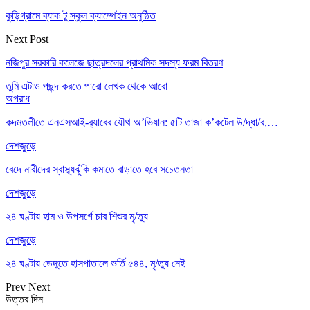
কুড়িগ্রামে ব্যাক টু স্কুল ক্যাম্পেইন অনুষ্ঠিত
Next Post
নজিপুর সরকারি কলেজে ছাত্রদলের প্রাথমিক সদস্য ফরম বিতরণ
তুমি এটাও পছন্দ করতে পারো
লেখক থেকে আরো
অপরাধ
কদমতলীতে এনএসআই-র‍্যাবের যৌথ অ’ভিযান: ৫টি তাজা ক’কটেল উ/দ্ধা/র,…
দেশজুড়ে
বেদে নারীদের স্বাস্থ্যঝুঁকি কমাতে বাড়াতে হবে সচেতনতা
দেশজুড়ে
২৪ ঘণ্টায় হাম ও উপসর্গে চার শিশুর মৃ/ত্যু
দেশজুড়ে
২৪ ঘণ্টায় ডেঙ্গুতে হাসপাতালে ভর্তি ৫৪৪, মৃ/ত্যু নেই
Prev
Next
উত্তর দিন