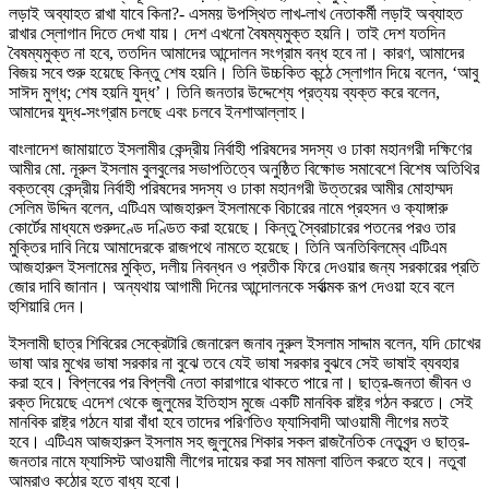
লড়াই অব্যাহত রাখা যাবে কিনা?- এসময় উপস্থিত লাখ-লাখ নেতাকর্মী লড়াই অব্যাহত
রাখার স্লোগান দিতে দেখা যায়। দেশ এখনো বৈষম্যমুক্ত হয়নি। তাই দেশ যতদিন
বৈষম্যমুক্ত না হবে, ততদিন আমাদের আন্দোলন সংগ্রাম বন্ধ হবে না। কারণ, আমাদের
বিজয় সবে শুরু হয়েছে কিন্তু শেষ হয়নি। তিনি উচ্চকিত কন্ঠে স্লোগান দিয়ে বলেন, ‘আবু
সাঈদ মুগ্ধ; শেষ হয়নি যুদ্ধ’। তিনি জনতার উদ্দেশ্যে প্রত্যয় ব্যক্ত করে বলেন,
আমাদের যুদ্ধ-সংগ্রাম চলছে এবং চলবে ইনশাআল্লাহ।
বাংলাদেশ জামায়াতে ইসলামীর কেন্দ্রীয় নির্বাহী পরিষদের সদস্য ও ঢাকা মহানগরী দক্ষিণের
আমীর মো. নূরুল ইসলাম বুলবুলের সভাপতিত্বে অনুষ্ঠিত বিক্ষোভ সমাবেশে বিশেষ অতিথির
বক্তব্যে কেন্দ্রীয় নির্বাহী পরিষদের সদস্য ও ঢাকা মহানগরী উত্তরের আমীর মোহাম্মদ
সেলিম উদ্দিন বলেন, এটিএম আজহারুল ইসলামকে বিচারের নামে প্রহসন ও ক্যাঙ্গারু
কোর্টের মাধ্যমে গুরুদণ্ডে দণ্ডিত করা হয়েছে। কিন্তু স্বৈরাচারের পতনের পরও তার
মুক্তির দাবি নিয়ে আমাদেরকে রাজপথে নামতে হয়েছে। তিনি অনতিবিলম্বে এটিএম
আজহারুল ইসলামের মুক্তি, দলীয় নিবন্ধন ও প্রতীক ফিরে দেওয়ার জন্য সরকারের প্রতি
জোর দাবি জানান। অন্যথায় আগামী দিনের আন্দোলনকে সর্বাত্মক রূপ দেওয়া হবে বলে
হুশিয়ারি দেন।
ইসলামী ছাত্র শিবিরের সেক্রেটারি জেনারেল জনাব নুরুল ইসলাম সাদ্দাম বলেন, যদি চোখের
ভাষা আর মুখের ভাষা সরকার না বুঝে তবে যেই ভাষা সরকার বুঝবে সেই ভাষাই ব্যবহার
করা হবে। বিপ্লবের পর বিপ্লবী নেতা কারাগারে থাকতে পারে না। ছাত্র-জনতা জীবন ও
রক্ত দিয়েছে এদেশ থেকে জুলুমের ইতিহাস মুজে একটি মানবিক রাষ্ট্র গঠন করতে। সেই
মানবিক রাষ্ট্র গঠনে যারা বাঁধা হবে তাদের পরিণতিও ফ্যাসিবাদী আওয়ামী লীগের মতই
হবে। এটিএম আজহারুল ইসলাম সহ জুলুমের শিকার সকল রাজনৈতিক নেতৃবৃন্দ ও ছাত্র-
জনতার নামে ফ্যাসিস্ট আওয়ামী লীগের দায়ের করা সব মামলা বাতিল করতে হবে। নতুবা
আমরাও কঠোর হতে বাধ্য হবো।