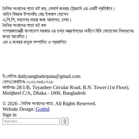
দৈনিক সংবাদের পাতা ডট কম, মেসার্স জববার ট্রেডার্স এর একটি প্রতিষ্ঠান।
আইন বিষয়ক উপদেষ্টাঃ মোঃ ইকবাল হোসেন
এ,পি,পি, মহানগর দায়রা জজ আদালত, ঢাকা।
দৈনিক সংবাদের পাতা ডট কম
গণপ্রজাতন্ত্রী বাংলাদেশ সরকার এর তথ্য মন্ত্রণালয়ের অধীনে বিধি মোতাবেক নিবন্ধনের
জন্য আবেদিত।
এম এ জববার কতৃক সম্পাদিত ও প্রকাশিত
ই-মেইলঃ dailysangbaderpata@gmail.com
ফোন/মোবাইলঃ ০১৩২৭৬৪০৭২৮
কার্যালয়ঃ 28/1/B, Toyanbee Circular Road, B.N. Tower (1st Floor),
Motijheel C/A, Dhaka - 1000, Bangladesh
© 2026 - দৈনিক সংবাদের পাতা. All Rights Reserved.
Website Design:
Goitbd
Sign in