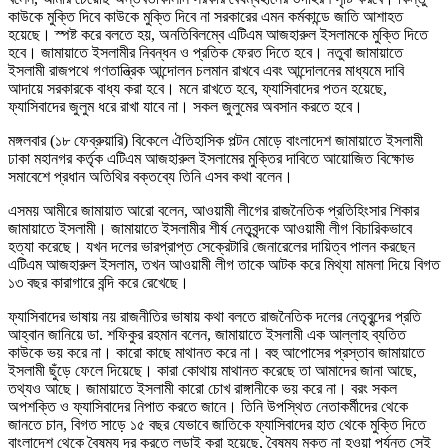
কাউকে মুক্তি দিবে কাউকে মুক্তি দিবে না সরকারের এমন কর্মকান্ডে জাতি আশাহত
হয়েছে। স্পষ্ট করে বলতে হয়, অনতিবিলম্বে এটিএম আজহারুল ইসলামকে মুক্তি দিতে
হবে। জামায়াতে ইসলামীর নিবন্ধন ও প্রতিক ফেরত দিতে হবে। নতুবা জামায়াতে
ইসলামী রাজপথে গণতান্ত্রিক আন্দোলন চলমান রাখবে এবং আন্দোলনের মাধ্যমে দাবি
আদায়ে সরকারকে বাধ্য করা হবে। মনে রাখতে হবে, ফ্যাসিবাদের পতন হয়েছে,
ফ্যাসিবাদের জুলুম ধরে রাখা যাবে না। সকল জুলুমের অবসান করতে হবে।
মঙ্গলবার (১৮ ফেব্রুয়ারি) বিকেলে ঐতিহাসিক পল্টন মোড়ে বাংলাদেশ জামায়াতে ইসলামী
ঢাকা মহানগর কর্তৃক এটিএম আজহারুল ইসলামের মুক্তির দাবিতে আয়োজিত বিক্ষোভ
সমাবেশে প্রধান অতিথির বক্তব্যে তিনি এসব কথা বলেন।
এসময় আমীরে জামায়াত আরো বলেন, আওয়ামী লীগের রাজনৈতিক প্রতিহিংসার শিকার
জামায়াতে ইসলামী। জামায়াতে ইসলামীর শীর্ষ নেতৃবৃন্দকে আওয়ামী লীগ বিচারিকভাবে
হত্যা করেছে। যখন দলের ভারপ্রাপ্ত সেক্রেটারি জেনারেলের দায়িত্ব পালন করছেন
এটিএম আজহারুল ইসলাম, তখন আওয়ামী লীগ তাকে আটক করে মিথ্যা মামলা দিয়ে বিগত
১৩ বছর কারাগারে বন্দি করে রেখেছে।
ফ্যাসিবাদের ভাষায় নয় রাজনীতির ভাষায় কথা বলতে রাজনৈতিক দলের নেতৃবৃন্দের প্রতি
আহ্বান জানিয়ে ডা. শফিকুর রহমান বলেন, জামায়াতে ইসলামী এক আল্লাহ ব্যতিত
কাউকে ভয় করে না। কারো কাছে মাথানত করে না। বহু আপোসের প্রস্তাব জামায়াতে
ইসলামী ছুঁড়ে ফেলে দিয়েছে। কারা কোথায় মাথানত করেছে তা আমাদের জানা আছে,
তথ্যও আছে। জামায়াতে ইসলামী কারো চোখ রাঙ্গানীকে ভয় করে না। বরং সকল
অপশক্তি ও ফ্যাসিবাদের নিপাত করতে জানে। তিনি উপস্থিত নেতাকর্মীদের থেকে
জানতে চান, বিগত সাড়ে ১৫ বছর যেভাবে জাতিকে ফ্যাসিবাদের হাত থেকে মুক্তি দিতে
বাংলাদেশ থেকে বৈষম্য দূর করতে লড়াই করা হয়েছে, বৈষম্য মুক্ত না হওয়া পর্যন্ত সেই