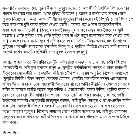
সভাপতির বক্তব্যে মো. নূরুল ইসলাম বুলবুল বলেন, ৫ আগস্ট ঐতিহাসিক বিপ্লবের পর
প্রধান উপদেষ্টা তার মামলা থেকে মুক্তি নিয়েছেন। আইন উপদেষ্টা তার মামলা থেকে
মুক্তি নিয়েছেন। অথচ আওয়ামী লীগের জুলুমের শিকার হয়ে যেই বিপ্লবী নেতা বিগত ১৩
বছর কারাগারে বন্দি তাকে মুক্তি দেওয়া হয়নি। আমরা গত ৬ মাস অন্তবর্তীকালীন
সরকারকে সময় দিয়েছি। কিন্তু সরকার বৈষম্য দূর না করে নতুন করে বৈষম্যের সৃষ্টি
করেছে। কেউ মুক্তি পাবে, কেউ মুক্তি পাবে না এটা নতুন বাংলাদেশে হতে দেওয়া হবে
না। সকলের জন্য সমান সুযোগ সৃষ্টি করতে হবে। তিনি এটিএম আজহারুল ইসলামের
মুক্তির পাশাপাশি জামায়াতে ইসলামীর নিবন্ধন ও প্রতিক ফিরিয়ে দেওয়ার দাবি জানান।
নয়তো কঠোর কর্মসূচির হুশিয়ারী দেন নূরুল ইসলাম বুলবুলু।
বাংলাদেশ জামায়াতে ইসলামীর কেন্দ্রীয় কর্মপরিষদের সদস্য ও ঢাকা মহানগরী দক্ষিণের
সেক্রেটারী ড. শফিকুল ইসলাম মাসুদ ও কেন্দ্রীয় কর্মপরিষদের সদস্য ও ঢাকা মহানগরী
উত্তরের সেক্রেটারী ড. রেজাউল করিমের যৌথ পরিচালনায় অনুষ্ঠিত বিক্ষোভ সমাবেশে
কেন্দ্রীয় নির্বাহী পরিষদ সদস্য মোবারক হোসেন, কেন্দ্রীয় কর্মপরিষদ সদস্য এডভোকেট
জসিম উদ্দিন সরকার, ঢাকা মহানগরী উত্তরের নায়েবে আমীর ইঞ্জিনিয়ার গোলাম মোস্তফা,
দক্ষিণের নায়েবে আমীর আব্দুস সবুর ফকির ও এডভোকেট হেলাল উদ্দিন, শ্রমিক কল্যাণ
ফেডারেশনের কেন্দ্রীয় সাধারণ সম্পাদক এডভোকেট আতিকুর রহমান, ঢাকা মহানগরী
উত্তরের সহকারী সেক্রেটারি মাহফুজুর রহমান, নাজিমুদ্দিন মোল্লা ও ডা.ফখরুদ্দিন মানিক
এবং ঢাকা মহানগরী দক্ষিণের সহকারী সেক্রেটারি দেলোয়ার হোসেন, কামাল হোসেন ড.
আব্দুল মান্নান প্রমূখ। বিক্ষোভ সমাবেশ শেষে আমীরে জামায়াত ডা. শফিকুর রমহানের
নেতৃত্বে কয়েক লাখ নেতাকর্মী পল্টন মোড় থেকে শুরু করে শাহবাগে এসে বিক্ষোভ মিছিল
শেষ করে।
Prev Post