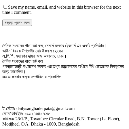
Save my name, email, and website in this browser for the next
time I comment.
দৈনিক সংবাদের পাতা ডট কম, মেসার্স জববার ট্রেডার্স এর একটি প্রতিষ্ঠান।
আইন বিষয়ক উপদেষ্টাঃ মোঃ ইকবাল হোসেন
এ,পি,পি, মহানগর দায়রা জজ আদালত, ঢাকা।
দৈনিক সংবাদের পাতা ডট কম
গণপ্রজাতন্ত্রী বাংলাদেশ সরকার এর তথ্য মন্ত্রণালয়ের অধীনে বিধি মোতাবেক নিবন্ধনের
জন্য আবেদিত।
এম এ জববার কতৃক সম্পাদিত ও প্রকাশিত
ই-মেইলঃ dailysangbaderpata@gmail.com
ফোন/মোবাইলঃ ০১৩২৭৬৪০৭২৮
কার্যালয়ঃ 28/1/B, Toyanbee Circular Road, B.N. Tower (1st Floor),
Motijheel C/A, Dhaka - 1000, Bangladesh