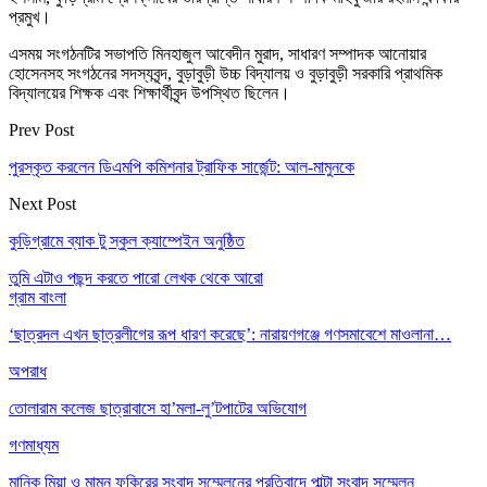
প্রমুখ।
এসময় সংগঠনটির সভাপতি মিনহাজুল আবেদীন মুরাদ, সাধারণ সম্পাদক আনোয়ার
হোসেনসহ সংগঠনের সদস্যবৃন্দ, বুড়াবুড়ী উচ্চ বিদ্যালয় ও বুড়াবুড়ী সরকারি প্রাথমিক
বিদ্যালয়ের শিক্ষক এবং শিক্ষার্থীবৃন্দ উপস্থিত ছিলেন।
Prev Post
পুরস্কৃত করলেন ডিএমপি কমিশনার ট্রাফিক সার্জেন্ট: আল-মামুনকে
Next Post
কুড়িগ্রামে ব্যাক টু স্কুল ক্যাম্পেইন অনুষ্ঠিত
তুমি এটাও পছন্দ করতে পারো
লেখক থেকে আরো
গ্রাম বাংলা
‘ছাত্রদল এখন ছাত্রলীগের রূপ ধারণ করেছে’: নারায়ণগঞ্জে গণসমাবেশে মাওলানা…
অপরাধ
তোলারাম কলেজ ছাত্রাবাসে হা’মলা-লু’টপাটের অভিযোগ
গণমাধ্যম
মানিক মিয়া ও মামুন ফকিরের সংবাদ সম্মেলনের প্রতিবাদে পাল্টা সংবাদ সম্মেলন