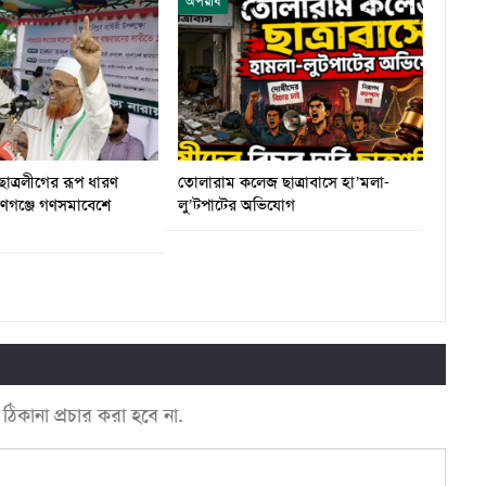
অপরাধ
ছাত্রলীগের রূপ ধারণ
তোলারাম কলেজ ছাত্রাবাসে হা’মলা-
য়ণগঞ্জে গণসমাবেশে
লু’টপাটের অভিযোগ
কানা প্রচার করা হবে না.