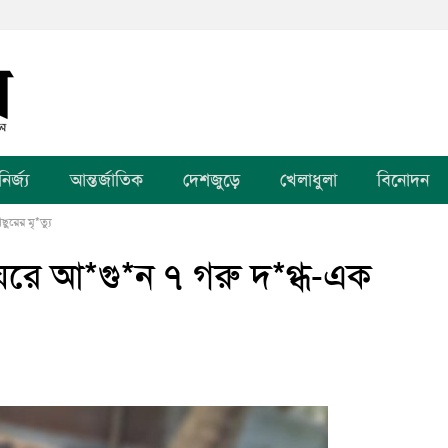
র্জ্য
আন্তর্জাতিক
দেশজুড়ে
খেলাধুলা
বিনোদন
রের মৃ*ত্যু
রে আ*গু*ন ৭ গরু দ*গ্ধ-এক