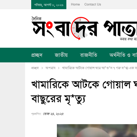
Home
Contact Us
শনিবার, আগস্ট ৮, ২০২৬
প্রচ্ছদ
জাতীয়
রাজনীতি
অর্থনীতি ও বানি
প্রচ্ছদ
অপরাধ
খামারিকে আটকে গোয়াল ঘরে আ*গু*ন ৭ গরু দ*গ্ধ-এক বাছু
খামারিকে আটকে গোয়াল ঘ
বাছুরের মৃ*ত্যু
প্রকাশিত:
ফেব্রু ২৪, ২০২৫