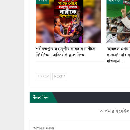
অপরাধ
গ্রাম বাংলা
শরীয়তপুরে মধ্যযুগীয় কায়দায় নারীকে
‘ছাত্রদল এখন 
নি’র্যা’তন, অভিযোগ তুলে নিতে…
করেছে’: নারা
মাওলানা…
PREV
NEXT
উত্তর দিন
আপনার ইমেইল ঠি