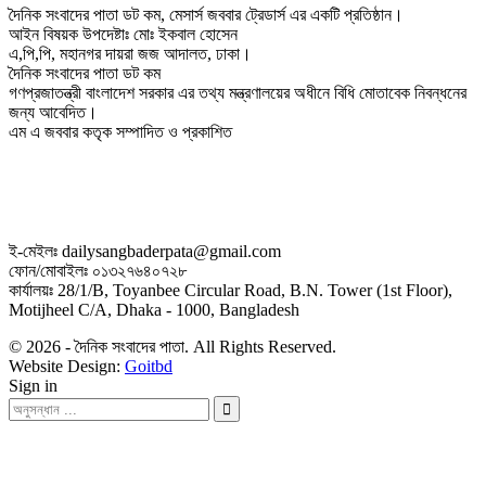
দৈনিক সংবাদের পাতা ডট কম, মেসার্স জববার ট্রেডার্স এর একটি প্রতিষ্ঠান।
আইন বিষয়ক উপদেষ্টাঃ মোঃ ইকবাল হোসেন
এ,পি,পি, মহানগর দায়রা জজ আদালত, ঢাকা।
দৈনিক সংবাদের পাতা ডট কম
গণপ্রজাতন্ত্রী বাংলাদেশ সরকার এর তথ্য মন্ত্রণালয়ের অধীনে বিধি মোতাবেক নিবন্ধনের
জন্য আবেদিত।
এম এ জববার কতৃক সম্পাদিত ও প্রকাশিত
ই-মেইলঃ dailysangbaderpata@gmail.com
ফোন/মোবাইলঃ ০১৩২৭৬৪০৭২৮
কার্যালয়ঃ 28/1/B, Toyanbee Circular Road, B.N. Tower (1st Floor),
Motijheel C/A, Dhaka - 1000, Bangladesh
© 2026 - দৈনিক সংবাদের পাতা. All Rights Reserved.
Website Design:
Goitbd
Sign in