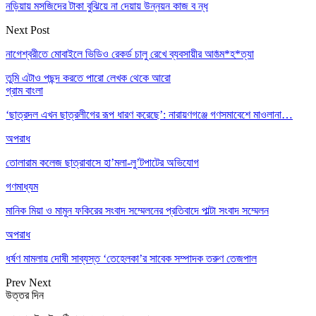
নড়িয়ায় মসজিদের টাকা বুঝিয়ে না দেয়ায় উন্নয়ন কাজ ব ন্ধ
Next Post
নাগেশ্বরীতে মোবাইলে ভিডিও রেকর্ড চালু রেখে ব্যবসায়ীর আ*ত্ম*হ*ত্যা
তুমি এটাও পছন্দ করতে পারো
লেখক থেকে আরো
গ্রাম বাংলা
‘ছাত্রদল এখন ছাত্রলীগের রূপ ধারণ করেছে’: নারায়ণগঞ্জে গণসমাবেশে মাওলানা…
অপরাধ
তোলারাম কলেজ ছাত্রাবাসে হা’মলা-লু’টপাটের অভিযোগ
গণমাধ্যম
মানিক মিয়া ও মামুন ফকিরের সংবাদ সম্মেলনের প্রতিবাদে পাল্টা সংবাদ সম্মেলন
অপরাধ
ধর্ষণ মামলায় দোষী সাব্যস্ত ‘তেহেলকা’র সাবেক সম্পাদক তরুণ তেজপাল
Prev
Next
উত্তর দিন