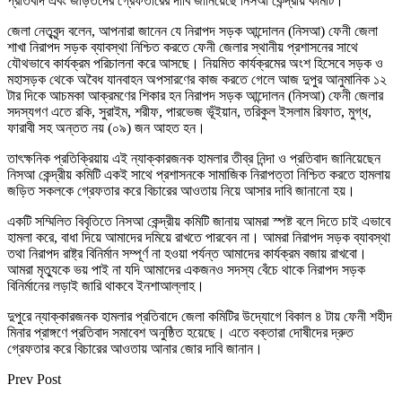
প্রতিবাদ এবং জড়িতদের গ্রেফতারের দাবি জানিয়েছে নিসআ কেন্দ্রীয় কমিটি।
জেলা নেতৃবৃন্দ বলেন, আপনারা জানেন যে নিরাপদ সড়ক আন্দোলন (নিসআ) ফেনী জেলা
শাখা নিরাপদ সড়ক ব্যাবস্থা নিশ্চিত করতে ফেনী জেলার স্থানীয় প্রশাসনের সাথে
যৌথভাবে কার্যক্রম পরিচালনা করে আসছে। নিয়মিত কার্যক্রমের অংশ হিসেবে সড়ক ও
মহাসড়ক থেকে অবৈধ যানবাহন অপসারণের কাজ করতে গেলে আজ দুপুর আনুমানিক ১২
টার দিকে আচমকা আক্রমণের শিকার হন নিরাপদ সড়ক আন্দোলন (নিসআ) ফেনী জেলার
সদস্যগণ এতে রকি, সুরাইম, শরীফ, পারভেজ ভূঁইয়ান, তরিকুল ইসলাম রিফাত, মুগ্ধ,
ফারাবী সহ অন্তত নয় (০৯) জন আহত হন।
তাৎক্ষনিক প্রতিক্রিয়ায় এই ন্যাক্কারজনক হামলার তীব্র নিন্দা ও প্রতিবাদ জানিয়েছেন
নিসআ কেন্দ্রীয় কমিটি একই সাথে প্রশাসনকে সামাজিক নিরাপত্তা নিশ্চিত করতে হামলায়
জড়িত সকলকে গ্রেফতার করে বিচারের আওতায় নিয়ে আসার দাবি জানানো হয়।
একটি সম্মিলিত বিবৃতিতে নিসআ কেন্দ্রীয় কমিটি জানায় আমরা স্পষ্ট বলে দিতে চাই এভাবে
হামলা করে, বাধা দিয়ে আমাদের দমিয়ে রাখতে পারবেন না। আমরা নিরাপদ সড়ক ব্যাবস্থা
তথা নিরাপদ রাষ্ট্র বিনির্মান সম্পূর্ণ না হওয়া পর্যন্ত আমাদের কার্যক্রম বজায় রাখবো।
আমরা মৃত্যুকে ভয় পাই না যদি আমাদের একজনও সদস্য বেঁচে থাকে নিরাপদ সড়ক
বিনির্মানের লড়াই জারি থাকবে ইনশাআল্লাহ।
দুপুরে ন্যাক্কারজনক হামলার প্রতিবাদে জেলা কমিটির উদ্যোগে বিকাল ৪ টায় ফেনী শহীদ
মিনার প্রাঙ্গণে প্রতিবাদ সমাবেশ অনুষ্ঠিত হয়েছে। এতে বক্তারা দোষীদের দ্রুত
গ্রেফতার করে বিচারের আওতায় আনার জোর দাবি জানান।
Prev Post