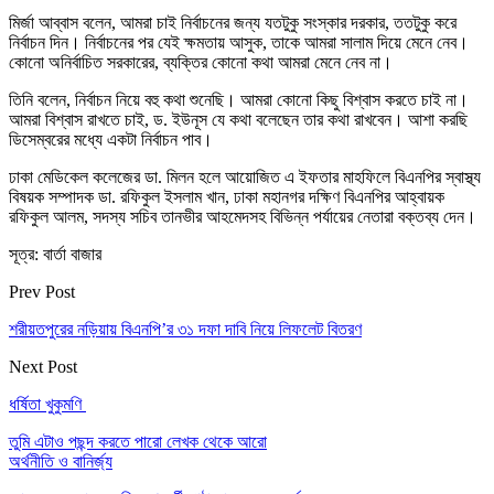
মির্জা আব্বাস বলেন, আমরা চাই নির্বাচনের জন্য যতটুকু সংস্কার দরকার, ততটুকু করে
নির্বাচন দিন। নির্বাচনের পর যেই ক্ষমতায় আসুক, তাকে আমরা সালাম দিয়ে মেনে নেব।
কোনো অনির্বাচিত সরকারের, ব্যক্তির কোনো কথা আমরা মেনে নেব না।
তিনি বলেন, নির্বাচন নিয়ে বহু কথা শুনেছি। আমরা কোনো কিছু বিশ্বাস করতে চাই না।
আমরা বিশ্বাস রাখতে চাই, ড. ইউনূস যে কথা বলেছেন তার কথা রাখবেন। আশা করছি
ডিসেম্বরের মধ্যে একটা নির্বাচন পাব।
ঢাকা মেডিকেল কলেজের ডা. মিলন হলে আয়োজিত এ ইফতার মাহফিলে বিএনপির স্বাস্থ্য
বিষয়ক সম্পাদক ডা. রফিকুল ইসলাম খান, ঢাকা মহানগর দক্ষিণ বিএনপির আহ্বায়ক
রফিকুল আলম, সদস্য সচিব তানভীর আহমেদসহ বিভিন্ন পর্যায়ের নেতারা বক্তব্য দেন।
সূত্র: বার্তা বাজার
Prev Post
শরীয়তপুরের নড়িয়ায় বিএনপি’র ৩১ দফা দাবি নিয়ে লিফলেট বিতরণ
Next Post
ধর্ষিতা খুকুমণি
তুমি এটাও পছন্দ করতে পারো
লেখক থেকে আরো
অর্থনীতি ও বানির্জ্য