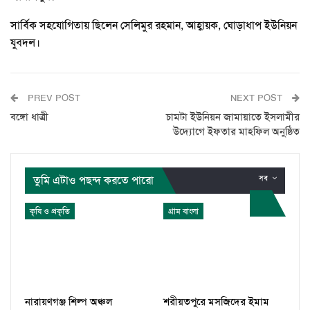
সার্বিক সহযোগিতায় ছিলেন সেলিমুর রহমান, আহ্বায়ক, ঘোড়াধাপ ইউনিয়ন
যুবদল।
PREV POST
NEXT POST
বঙ্গো ধাত্রী
চামটা ইউনিয়ন জামায়াতে ইসলামীর
উদ্যোগে ইফতার মাহফিল অনুষ্ঠিত
তুমি এটাও পছন্দ করতে পারো
সব
কৃষি ও প্রকৃতি
গ্রাম বাংলা
নারায়ণগঞ্জ শিল্প অঞ্চল
শরীয়তপুরে মসজিদের ইমাম