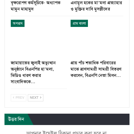
বৃক্ষরোপণ কর্মসূচিতে- অধ্যাপক
এনামুল হকের মা’মলা প্রত্যাহার
মামুন মাহামুদ
ও মুক্তির দাবি মুসল্লীদের
অপরাধ
গ্রাম বাংলা
জামায়াতের জুলাই অভ্যুত্থান
প্রায় পাঁচ শতাধিক পরিবারের
অনুষ্ঠানে বিএনপির হা’মলা,
মাঝে ত্রাণসামগ্রী সামগ্রী বিতরণ
ভিডিও ধারণ করার
করলেন, বিএনপি নেতা মিলন…
সাংবাদিককে…
PREV
NEXT
উত্তর দিন
আপনার ইমেইল ঠিকানা প্রচার করা হবে না.